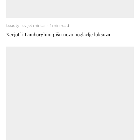
beauty
svijet mirisa
·
1 min read
Xerjoff i Lamborghini pišu novo poglavlje luksuza