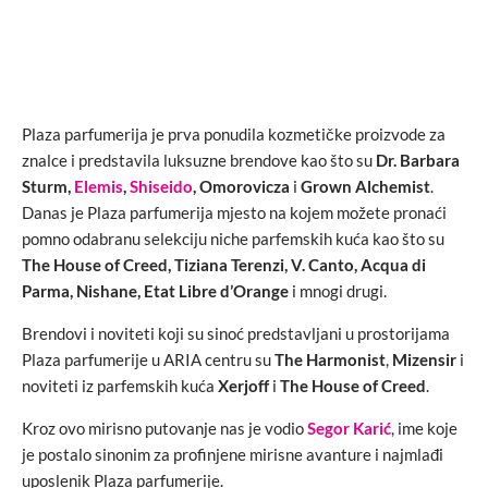
Plaza parfumerija je prva ponudila kozmetičke proizvode za
znalce i predstavila luksuzne brendove kao što su
Dr. Barbara
Sturm,
Elemis
,
Shiseido
, Omorovicza
i
Grown Alchemist
.
Danas je Plaza parfumerija mjesto na kojem možete pronaći
pomno odabranu selekciju niche parfemskih kuća kao što su
The House of Creed, Tiziana Terenzi, V. Canto, Acqua di
Parma, Nishane, Etat Libre d’Orange
i mnogi drugi.
Brendovi i noviteti koji su sinoć predstavljani u prostorijama
Plaza parfumerije u ARIA centru su
The Harmonist
,
Mizensir
i
noviteti iz parfemskih kuća
Xerjoff
i
The House of Creed
.
Kroz ovo mirisno putovanje nas je vodio
Segor Karić
, ime koje
je postalo sinonim za profinjene mirisne avanture i najmlađi
uposlenik Plaza parfumerije.