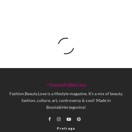
#YouareFaBuLous
Fashion.Beauty.Love is a lifestyle magazine. It's a mix of beauty,
fashion, culture, art, controversy & cool! Made in
Bosnia&Herzegovina!
Pretraga