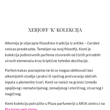
XERJOFF ‘K’ KOLEKCIJA
Alkemija je utjecajna filozofska tradicija iz antike – čarobni
smisao preobrazbe. Temeljen na ovoj filozofiji, Kemi je
kolekcija jedinstvenih parfema stvorenih od čistih prirodnih
sirovih elemenata kroz kriptične tehnike destilacije.
Parfem kakav poznajemo ne bi se mogao oblikovati bez
alkemijskih studija i praksi ili vještog pretvaranja običnih
inputa u plemenite tvari. Kemi se nalazi na granici između
opipljivog i nematerijalnog, zemaljskog i eteričnog, stvarnog i
magičnog.
Kemi kolekciju potražite u Plaza parfumeriji u ARIA centru i na
Plazinom web shopu
.