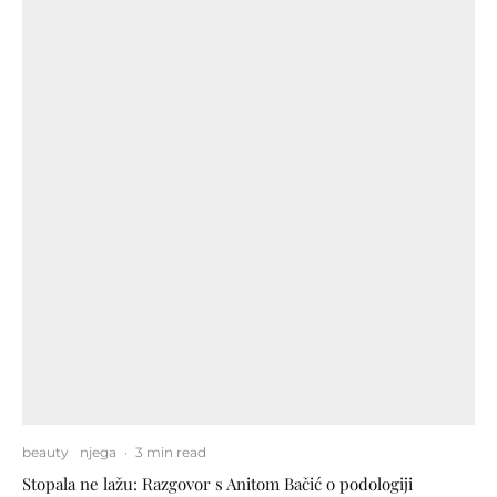
beauty
njega
·
3 min read
Stopala ne lažu: Razgovor s Anitom Bačić o podologiji