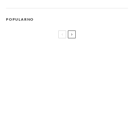
POPULARNO
SF spektakl MONSTER HUNTER s Millom Jovovich
premijerno u bh. kinima