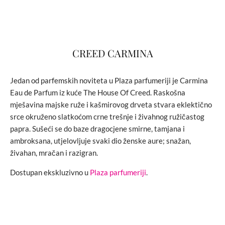
CREED CARMINA
Jedan od parfemskih noviteta u Plaza parfumeriji je Carmina
Eau de Parfum iz kuće The House Of Creed. Raskošna
mješavina majske ruže i kašmirovog drveta stvara eklektično
srce okruženo slatkoćom crne trešnje i živahnog ružičastog
papra. Sušeći se do baze dragocjene smirne, tamjana i
ambroksana, utjelovljuje svaki dio ženske aure; snažan,
živahan, mračan i razigran.
Dostupan ekskluzivno u
Plaza parfumeriji
.