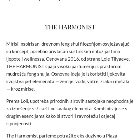
THE HARMONIST
Mirisi inspirisani drevnom feng shui filozofijom osvježavajuć
su koncept, posebno privlačan suštinskim entuzijastima
ljepote i wellnessa. Osnovana 2016. od strane Lole Tilyaeve,
THE HARMONIST spaja visoku parfumeriju s prastarom
mudrošću feng shuija. Osnovna ideja je iskoristiti ljekovita
svojstva pet elemenata — zemlje, vode, vatre, zraka i metala
— kroz mirise.
Prema Loli, upotreba prirodnih, sirovih sastojaka neophodna je
za iznošenje srži suštine svakog elementa. Kombiniraju se s
drugim esencijama kako bi stvorili ravnotežu i osjećaj
ispunjenosti.
The Harmomist parfeme potražite ekskluzivno u Plaza