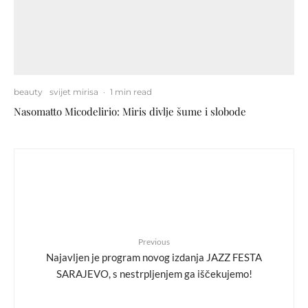
beauty
svijet mirisa
·
1 min read
Nasomatto Micodelirio: Miris divlje šume i slobode
Previous
Najavljen je program novog izdanja JAZZ FESTA
SARAJEVO, s nestrpljenjem ga iščekujemo!