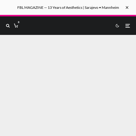
FBL MAGAZINE — 13 Years of Aesthetics | Sarajevo • Mannheim
0