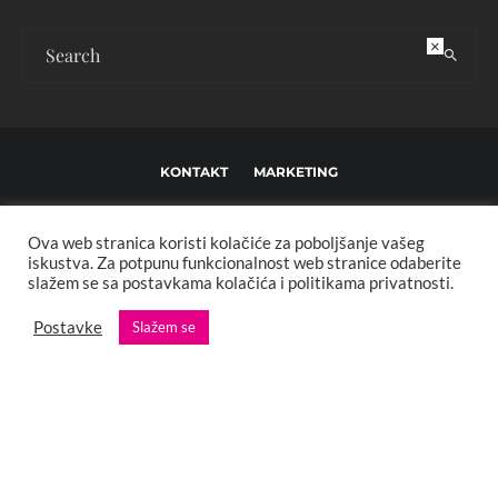
×
KONTAKT
MARKETING
USLOVI KORIŠTENJA I UREĐIVAČKE SMJERNICE
Ova web stranica koristi kolačiće za poboljšanje vašeg
IMPRESSUM
O NAMA
iskustva. Za potpunu funkcionalnost web stranice odaberite
slažem se sa postavkama kolačića i politikama privatnosti.
Copyright © 2013 - 2025 FBL creative. Sva prava zadržana. Developed by:
Postavke
Slažem se
XStreamThemes