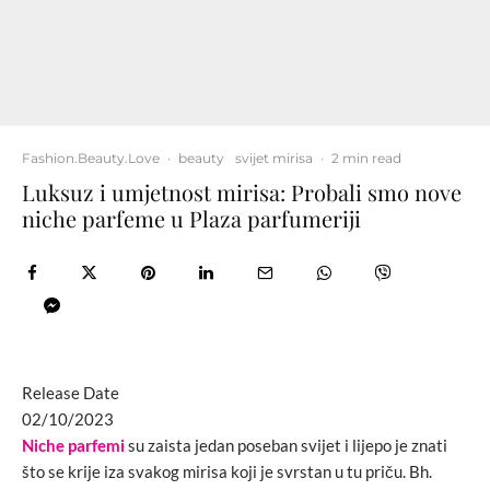
Fashion.Beauty.Love
·
beauty
svijet mirisa
·
2 min read
Luksuz i umjetnost mirisa: Probali smo nove
niche parfeme u Plaza parfumeriji
Release Date
02/10/2023
Niche parfemi
su zaista jedan poseban svijet i lijepo je znati
što se krije iza svakog mirisa koji je svrstan u tu priču. Bh.