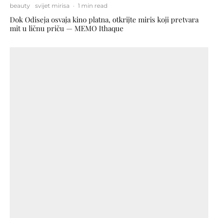
beauty
svijet mirisa
·
1 min read
Dok Odiseja osvaja kino platna, otkrijte miris koji pretvara
mit u ličnu priču — MEMO Ithaque