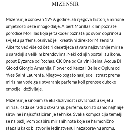
MIZENSIR
Mizensir je osnovan 1999. godine, ali njegova historija mirisne
umjetnosti seže mnogo dalje. Albert Morillas, član poznate
porodice Morillas koja je također poznata po svom doprinosu
svijetu parfema, osnivač je i kreativni direktor Mizensira.
Alberto već više od četiri desetljeća stvara najizvrsnije mirise
u saradnji s velikim brendovima. Neki od njih postali su ikone,
poput Byzance od Rochas, CK One od Calvin Kleina, Acqua Di
Giò od Giorgio Armanija, Flower od Kenza i Belle d’Opium od
Yves Saint Laurenta. Njegovo bogato nasljeđe i strast prema
mirisima vode ga u stvaranje parfema koji prenose duboke
emocije i doživljaje.
Mizensir je sinonim za ekskluzivnost i izvrsnost u svijetu
mirisa. Kada se radi o stvaranju parfema, koristi samo najfinije
sirovine i najsofisticiranije tehnike. Svaka kompozicija temelji
se na pažljivom odabiru mirisnih nota koje se harmonično
stapaju kako bi stvorile jedinstvenu i nezaboravnu aromu.