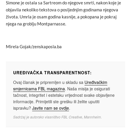
Simone je ostala sa Sartreom do njegove smrti, nakon koje je
objavila nekoliko tekstova o posljednjim godinama njegova
života. Umrla je osam godina kasnije, a pokopana je pokraj
njega na groblju Montparnasse.
Mirela Gojak/zenskaposla.ba
UREĐIVAČKA TRANSPARENTNOST:
Ovaj članak je pripremljen u skladu sa
Uređivačkim
smjernicama FBL magazina
. Naša misija je osigurati
tačnost, integritet i estetsku vrijednost svake objavljene
informacije. Primijetili ste grešku ili želite uputiti
ispravku?
Javite nam se ovdje
.
Sadržaj je autorsko vlasništvo FBL Creative, Mannheim.