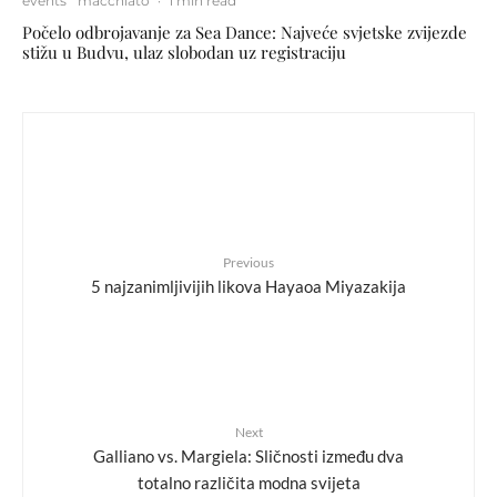
events
macchiato
·
1 min read
Počelo odbrojavanje za Sea Dance: Najveće svjetske zvijezde
stižu u Budvu, ulaz slobodan uz registraciju
Previous
5 najzanimljivijih likova Hayaoa Miyazakija
Next
Galliano vs. Margiela: Sličnosti između dva
totalno različita modna svijeta