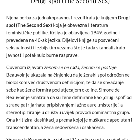
Drugi spol (The Second Sex)
Njena borba za jednakopravnost rezultirala je knjigom
Drugi
spol (The Second Sex)
koja je obavezna literatura
feminističke publike. Knjiga je objavljena 1949. godine i
prevedena na 40-ak jezika. Dijelovi knjige su posvećeni
seksualnosti i lezbijskim vezama što je tada skandaliziralo
javnost i potaknulo burne rasprave.
Čuvenom izjavom
ženom se ne rađa, ženom se postaje
Beauvoir je ukazala na činjenicu da je ženski spol određen ne
biološkom već društvenom definicijom, te da se shvaćanje
sebe kao žene formira pod utjecajem okoline. Simone de
Beauvoir je smatrala da su žene definirane kao „drugi spol“ od
strane patrijarhata pripisivanjem lažne aure „misterije,“ a
stereotipiziranje u društvu uvijek provodi dominantna grupa.
Ona kritizira klasifikaciju prema kojoj je muškarac apsolutan i
transcendentan, a žena nedovršena i osakaćena.
Simone de Beauvoir je u dobi od 21 godine postala najmlađa