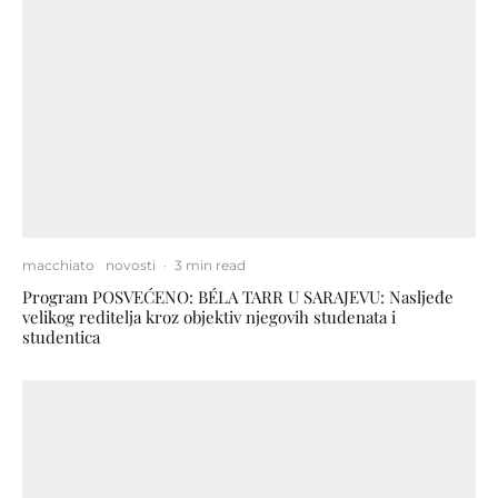
macchiato
novosti
·
3 min read
Program POSVEĆENO: BÉLA TARR U SARAJEVU: Nasljeđe
velikog reditelja kroz objektiv njegovih studenata i
studentica