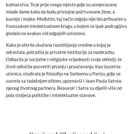
kulinarstva. To je prije svega mjesto gdje su usmjeravane
mlade dame kako da budu pristojne požrtvovane žene, a
kasnije i majke. Međutim, taj način odgoja nije bio prihvaćen u
francuskom intelektualnom krugu, u kojem se ipak podrugljivo
gledalo na ovakav vid odgojnih ustanova.
Kako je otkrila skučena razmišljanja sredine u kojoj je
odrastala, potražila je privatne institucije za naobrazbu.
Odbacila je socijalne i religijske vrijednosti svoje obitelji, te
život odlučila posvetiti pisanju i proučavanju. Kao izuzetna
učenica, studirala je filozofiju na Sorbonnu u Parizu, gdje se
susrela sa tadašnjom elitom, upoznavši i Jean-Paula Satrea,
njenog životnog partnera. Beauvoir i Satre su dijelili više od
pola stoljeća političke i intelektualne stavove.