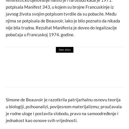
potpisala Manifest 343, u kojem su brojne Francuskinje iz
javnog života svojim potpisom tvrdile da su pobacile. Među
njima se potpisala de Beauvoir, iako je bilo poznato da nikada
nije bila trudna. Rezultat Manifesta je doveo do legalizacije
pobačaja u Francuskoj 1974. godine.
See also
events
macchiato
Pjevačica orkestra Snarky Puppy otvara
Jazz Fest Sarajevo!
Simone de Beauvoir je razotkrila patrijarhalnu osnovu teorija
u biologiji, psihoanalizi, povijesnom materijalizmu; proučavala
je rodne uloge i postavila slobodu, pravo na samoodređenje i
jednakost kao osnove svih vrijednosti.