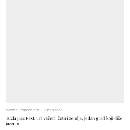
events
macchiato
·
2 min read
Tuzla Jazz Fest: Tri večeri, četiri zemlje, jedan grad koji diše
jazzom