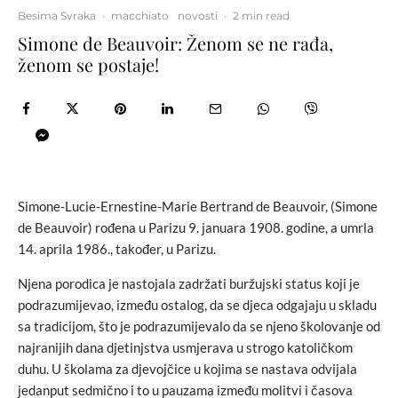
Besima Svraka
·
macchiato
novosti
·
2 min read
Simone de Beauvoir: Ženom se ne rađa,
ženom se postaje!
Simone-Lucie-Ernestine-Marie Bertrand de Beauvoir, (Simone
de Beauvoir) rođena u Parizu 9. januara 1908. godine, a umrla
14. aprila 1986., također, u Parizu.
Njena porodica je nastojala zadržati buržujski status koji je
podrazumijevao, između ostalog, da se djeca odgajaju u skladu
sa tradicijom, što je podrazumijevalo da se njeno školovanje od
najranijih dana djetinjstva usmjerava u strogo katoličkom
duhu. U školama za djevojčice u kojima se nastava odvijala
jedanput sedmično i to u pauzama između molitvi i časova