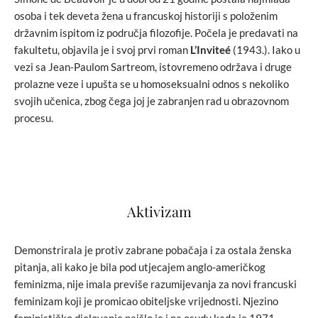
osoba i tek deveta žena u francuskoj historiji s položenim
državnim ispitom iz područja filozofije. Počela je predavati na
fakultetu, objavila je i svoj prvi roman
L’Inviteé
(1943.). Iako u
vezi sa Jean-Paulom Sartreom, istovremeno održava i druge
prolazne veze i upušta se u homoseksualni odnos s nekoliko
svojih učenica, zbog čega joj je zabranjen rad u obrazovnom
procesu.
Aktivizam
Demonstrirala je protiv zabrane pobačaja i za ostala ženska
pitanja, ali kako je bila pod utjecajem anglo-američkog
feminizma, nije imala previše razumijevanja za novi francuski
feminizam koji je promicao obiteljske vrijednosti. Njezino
feminističko djelovanje naišlo je i na osudu kada je 1971.