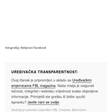
fotografija_NeSpoon Facebook
UREĐIVAČKA TRANSPARENTNOST:
Ovaj članak je pripremljen u skladu sa
Uređivačkim
smjernicama FBL magazina
. Naša misija je osigurati
tačnost, integritet i estetsku vrijednost svake objavljene
informacije. Primijetili ste grešku ili želite uputiti
ispravku?
Javite nam se ovdje
.
Sadržaj je autorsko vlasništvo FBL Creative, Mannheim.