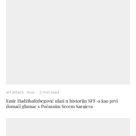
art attack
love
·
2 min read
Emir Hadžihafizbegović ulazi u historiju SFF-a kao prvi
domaći glumac s Počasnim Srcem Sarajeva