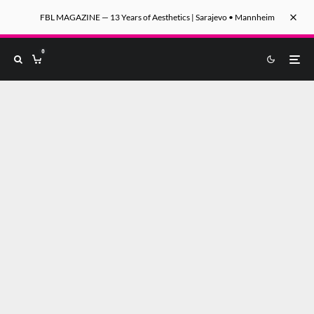
FBL MAGAZINE — 13 Years of Aesthetics | Sarajevo • Mannheim
0