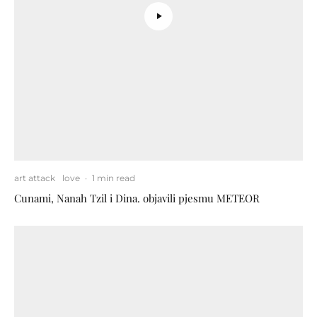
art attack
love
·
1 min read
Cunami, Nanah Tzil i Dina. objavili pjesmu METEOR