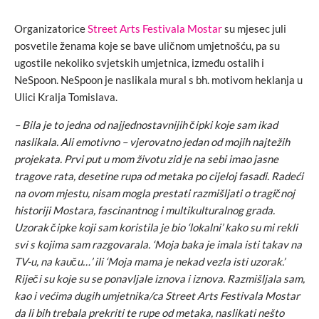
Organizatorice
Street Arts Festivala Mostar
su mjesec juli
posvetile ženama koje se bave uličnom umjetnošću, pa su
ugostile nekoliko svjetskih umjetnica, između ostalih i
NeSpoon. NeSpoon je naslikala mural s bh. motivom heklanja u
Ulici Kralja Tomislava.
– Bila je to jedna od najjednostavnijih čipki koje sam ikad
naslikala. Ali emotivno – vjerovatno jedan od mojih najtežih
projekata. Prvi put u mom životu zid je na sebi imao jasne
tragove rata, desetine rupa od metaka po cijeloj fasadi. Radeći
na ovom mjestu, nisam mogla prestati razmišljati o tragičnoj
historiji Mostara, fascinantnog i multikulturalnog grada.
Uzorak čipke koji sam koristila je bio ‘lokalni’ kako su mi rekli
svi s kojima sam razgovarala. ‘Moja baka je imala isti takav na
TV-u, na kauču…’ ili ‘Moja mama je nekad vezla isti uzorak.’
Riječi su koje su se ponavljale iznova i iznova. Razmišljala sam,
kao i većima dugih umjetnika/ca Street Arts Festivala Mostar
da li bih trebala prekriti te rupe od metaka, naslikati nešto