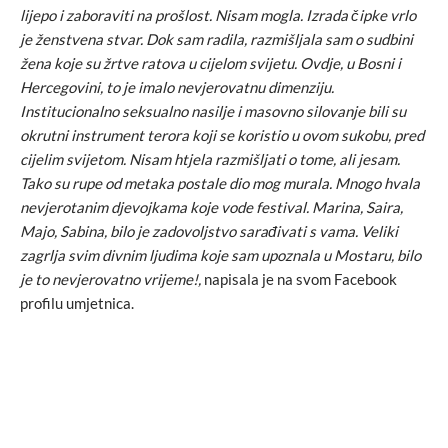
lijepo i zaboraviti na prošlost. Nisam mogla. Izrada čipke vrlo
je ženstvena stvar. Dok sam radila, razmišljala sam o sudbini
žena koje su žrtve ratova u cijelom svijetu. Ovdje, u Bosni i
Hercegovini, to je imalo nevjerovatnu dimenziju.
Institucionalno seksualno nasilje i masovno silovanje bili su
okrutni instrument terora koji se koristio u ovom sukobu, pred
cijelim svijetom. Nisam htjela razmišljati o tome, ali jesam.
Tako su rupe od metaka postale dio mog murala. Mnogo hvala
nevjerotanim djevojkama koje vode festival. Marina, Saira,
Majo, Sabina, bilo je zadovoljstvo sarađivati s vama. Veliki
zagrlja svim divnim ljudima koje sam upoznala u Mostaru, bilo
je to nevjerovatno vrijeme!,
napisala je na svom Facebook
profilu umjetnica.