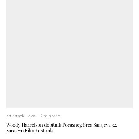
art attack
love
·
2 min read
Woody Harrelson dobitnik Počasnog Srca Sarajeva 32.
Sarajevo Film Festivala