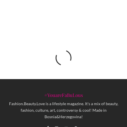
Koncert lokalnih talenata povodom Dana
mladosti u Goraždu
#YouareFaBuLous
Fashion.Beauty.Love is a lifestyle magazine. It's a mix of beauty,
fashion, culture, art, controversy & cool! Made in
Bosnia&Herzegovina!