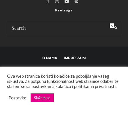
Pretraga
×
O NAMA
IMPRESSUM
USLOVI KORIŠTENJA I UREĐIVAČKE SMJERNICE
Ova web stranica koristi kolačiće za poboljšanje vašeg
POLITIKA PRIVATNOSTI
MARKETING
KONTAKT
iskustva. Za potpunu funkcionalnost web stranice odaberite
slažem se sa postavkama kolačića i politikama privatnosti.
Copyright © 2013 - 2025 FBL creative. Sva prava zadržana. Developed by:
Postavke
Slažem se
XStreamThemes