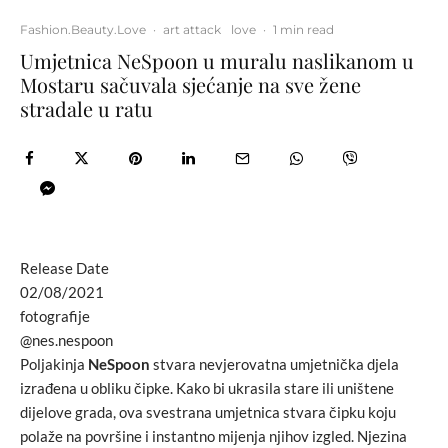
Fashion.Beauty.Love
·
art attack
love
·
1 min read
Umjetnica NeSpoon u muralu naslikanom u
Mostaru sačuvala sjećanje na sve žene
stradale u ratu
Release Date
02/08/2021
fotografije
@nes.nespoon
Poljakinja
NeSpoon
stvara nevjerovatna umjetnička djela
izrađena u obliku čipke. Kako bi ukrasila stare ili uništene
dijelove grada, ova svestrana umjetnica stvara čipku koju
polaže na površine i instantno mijenja njihov izgled. Njezina