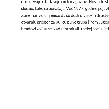
dospijevaju u tadašnje rock magazine. Novinski stu
slušaju, kako se ponašaju. Već 1977. godine pojavlj
Zanemarivši činjenicu da su došli iz visokih društ
otvaraju prostor za bujicu punk grupa širom Jugosl
bendovi koji su se ikada formirali u nekoj socijalist