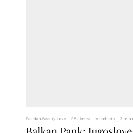
Fashion.Beauty.Love
·
FBLičnosti
macchiato
·
3 min 
Balkan Pank: Jugoslove