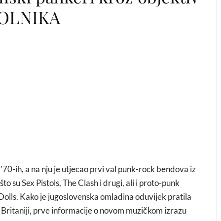
DOLNIKA
70-ih, a na nju je utjecao prvi val punk-rock bendova iz
o su Sex Pistols, The Clash i drugi, ali i proto-punk
olls. Kako je jugoslovenska omladina oduvijek pratila
Britaniji, prve informacije o novom muzičkom izrazu