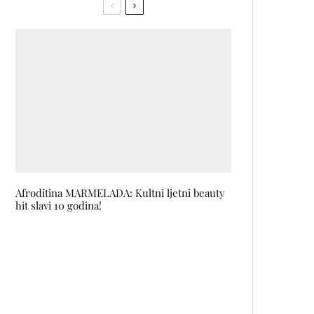
Afroditina MARMELADA: Kultni ljetni beauty
hit slavi 10 godina!
Deset godina u Austriji, a sad i u
Sarajevu: Art Alive osniva
kulturno udruženje u BiH
LARISA BURO predstavila