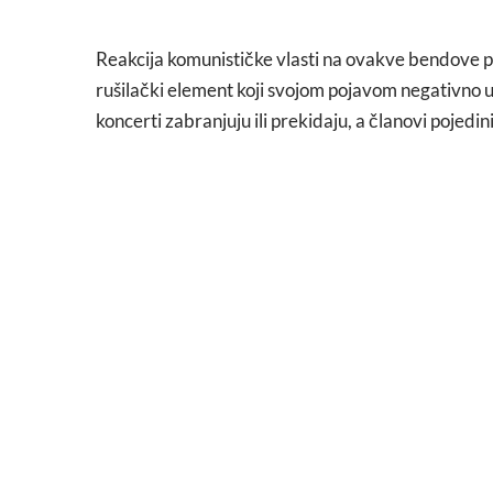
Reakcija komunističke vlasti na ovakve bendove po
rušilački element koji svojom pojavom negativno ut
koncerti zabranjuju ili prekidaju, a članovi pojed