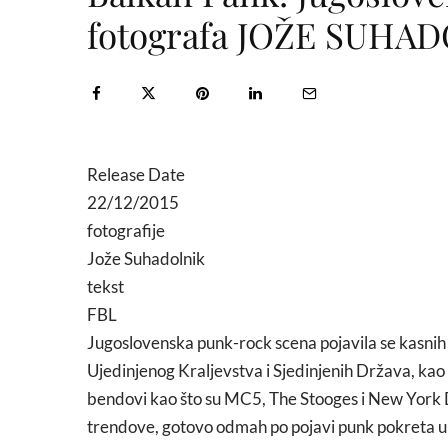
fotografa JOŽE SUHA
Release Date
22/12/2015
fotografije
Jože Suhadolnik
tekst
FBL
Jugoslovenska punk-rock scena pojavila se kasnih ’
Ujedinjenog Kraljevstva i Sjedinjenih Država, kao št
bendovi kao što su MC5, The Stooges i New York D
trendove, gotovo odmah po pojavi punk pokreta u 