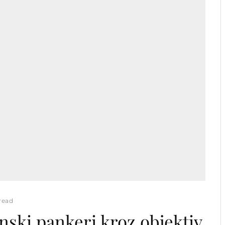
read
nski pankeri kroz objektiv