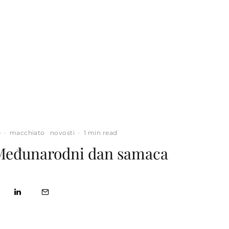
e
·
macchiato
novosti
·
1 min read
 Međunarodni dan samaca