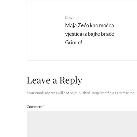
Previous
Maja Zećo kao moćna
vještica iz bajke braće
Grimm!
Leave a Reply
Your email address will not be published.
Required fields are marked
*
Comment
*