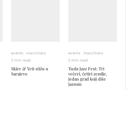
events
macchiato
·
events
macchiato
·
2 min read
2 min read
Skier & Yeti stižu u
Tuzla Jazz Fest: Tri
Sarajevo
večeri, četiri zemlje,
jedan grad koji diše
jazzom