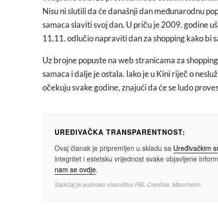
Nisu ni slutili da će današnji dan međunarodnu pop
samaca slaviti svoj dan. U priču je 2009. godine uš
11.11. odlučio napraviti dan za shopping kako bi s
Uz brojne popuste na web stranicama za shopping,
samaca i dalje je ostala. Iako je u Kini riječ o ne
očekuju svake godine, znajući da će se ludo proves
UREĐIVAČKA TRANSPARENTNOST:
Ovaj članak je pripremljen u skladu sa
Uređivačkim 
integritet i estetsku vrijednost svake objavljene informa
nam se ovdje
.
Sadržaj je autorsko vlasništvo FBL Creative, Mannheim.