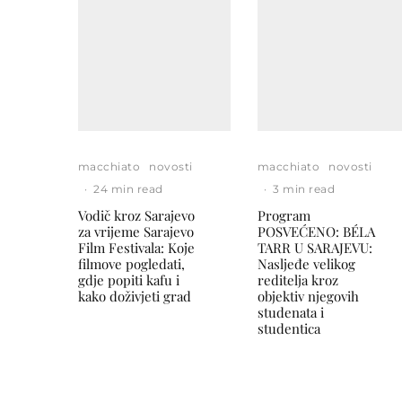
macchiato
novosti
macchiato
novosti
·
24 min read
·
3 min read
Vodič kroz Sarajevo
Program
za vrijeme Sarajevo
POSVEĆENO: BÉLA
Film Festivala: Koje
TARR U SARAJEVU:
filmove pogledati,
Nasljeđe velikog
gdje popiti kafu i
reditelja kroz
kako doživjeti grad
objektiv njegovih
studenata i
studentica