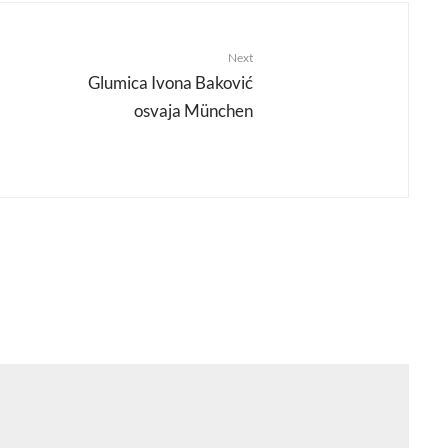
Next
Glumica Ivona Baković
osvaja München