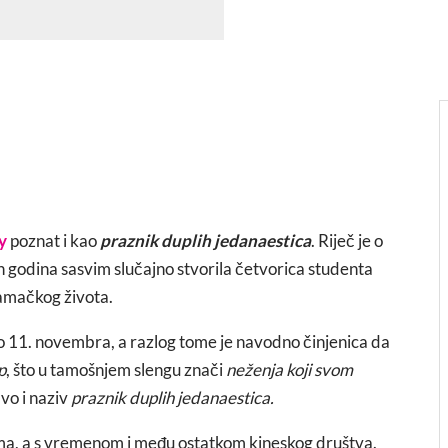
y
poznat i kao
praznik duplih jedanaestica
. Riječ je o
 godina sasvim slučajno stvorila četvorica studenta
samačkog života.
bio 11. novembra, a razlog tome je navodno činjenica da
p
, što u tamošnjem slengu znači
neženja koji svom
vo i naziv
praznik duplih jedanaestica.
tima, a s vremenom i među ostatkom kineskog društva.