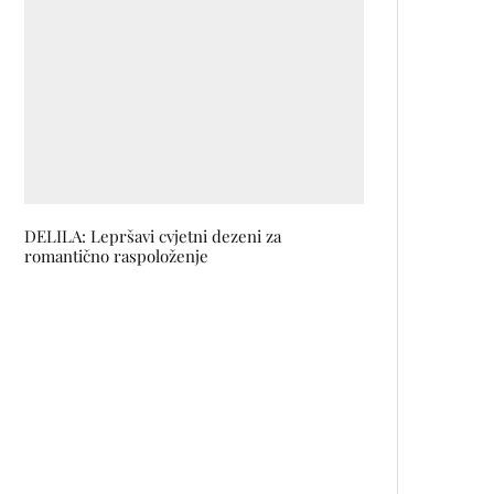
DELILA: Lepršavi cvjetni dezeni za
romantično raspoloženje
Nova modna priča Jasne
Hadžimehmedović- Bekrić za sve
one koji se usuđuju zakoračiti
izvan zone komfora
Prijavite se za učešće u
mentorskom programu za žene,
djevojke i djevojčice u IT sektoru