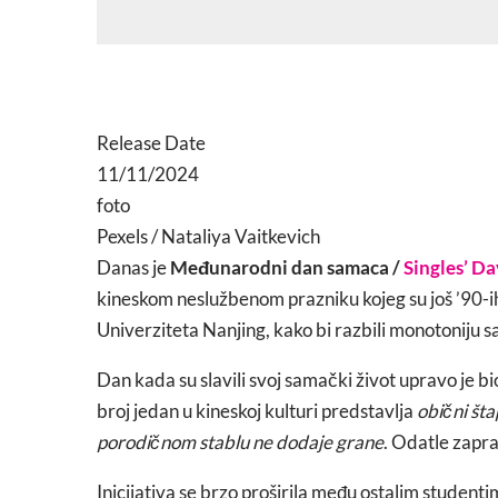
Release Date
11/11/2024
foto
Pexels / Nataliya Vaitkevich
Danas je
Međunarodni dan samaca /
Singles’ Da
kineskom neslužbenom prazniku kojeg su još ’90-ih
Univerziteta Nanjing, kako bi razbili monotoniju 
Dan kada su slavili svoj samački život upravo je 
broj jedan u kineskoj kulturi predstavlja
obični šta
porodičnom stablu ne dodaje grane
. Odatle zapra
Inicijativa se brzo proširila među ostalim studen