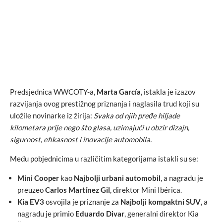
Predsjednica WWCOTY-a,
Marta García
, istakla je izazov
razvijanja ovog prestižnog priznanja i naglasila trud koji su
uložile novinarke iz žirija:
Svaka od njih pređe hiljade
kilometara prije nego što glasa, uzimajući u obzir dizajn,
sigurnost, efikasnost i inovacije automobila.
Među pobjednicima u različitim kategorijama istakli su se:
Mini Cooper
kao
Najbolji urbani automobil
, a nagradu je
preuzeo
Carlos Martínez Gil
, direktor Mini Ibérica.
Kia EV3
osvojila je priznanje za
Najbolji kompaktni SUV
, a
nagradu je primio
Eduardo Divar
, generalni direktor Kia