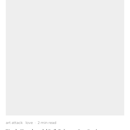
art attack
love
·
2 min read