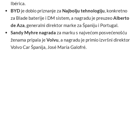
Ibérica.
BYD
je dobio priznanje za
Najbolju tehnologiju
, konkretno
za Blade baterije i DM sistem, a nagradu je preuzeo
Alberto
de Aza
, generalni direktor marke za Španiju i Portugal.
Sandy Myhre nagrada
za marku s najvećom posvećenošću
ženama pripala je
Volvu
, a nagradu je primio izvršni direktor
Volvo Car Španija, José María Galofré.