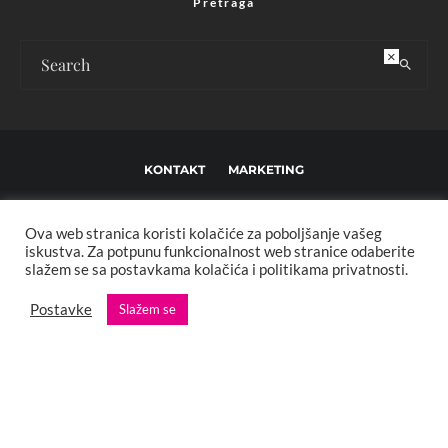
Pretraga
×
KONTAKT
MARKETING
USLOVI KORIŠTENJA I UREĐIVAČKE SMJERNICE
Ova web stranica koristi kolačiće za poboljšanje vašeg
IMPRESSUM
O NAMA
iskustva. Za potpunu funkcionalnost web stranice odaberite
slažem se sa postavkama kolačića i politikama privatnosti.
Copyright © 2013 - 2025 FBL creative. Sva prava zadržana. Developed by:
Postavke
Slažem se
XStreamThemes