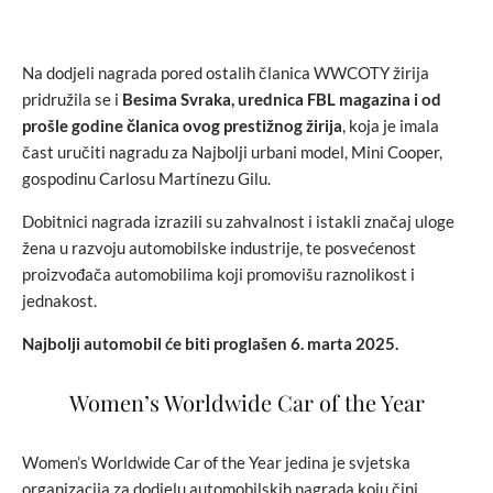
Na dodjeli nagrada pored ostalih članica WWCOTY žirija
pridružila se i
Besima Svraka, urednica FBL magazina i od
prošle godine članica ovog prestižnog žirija
, koja je imala
čast uručiti nagradu za Najbolji urbani model, Mini Cooper,
gospodinu Carlosu Martínezu Gilu.
Dobitnici nagrada izrazili su zahvalnost i istakli značaj uloge
žena u razvoju automobilske industrije, te posvećenost
proizvođača automobilima koji promovišu raznolikost i
jednakost.
Najbolji automobil će biti proglašen 6. marta 2025.
Women’s Worldwide Car of the Year
Women’s Worldwide Car of the Year jedina je svjetska
organizacija za dodjelu automobilskih nagrada koju čini