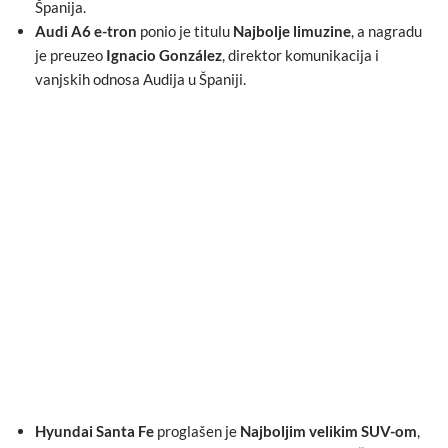
Španija.
Audi A6 e-tron
ponio je titulu
Najbolje limuzine
, a nagradu
je preuzeo
Ignacio González
, direktor komunikacija i
vanjskih odnosa Audija u Španiji.
Hyundai Santa Fe
proglašen je
Najboljim velikim SUV-om
,