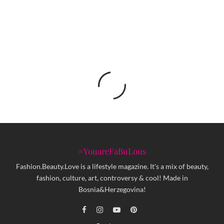
uvijek ću joj se vraćati!
#YouareFaBuLous
Fashion.Beauty.Love is a lifestyle magazine. It's a mix of beauty,
fashion, culture, art, controversy & cool! Made in
Bosnia&Herzegovina!