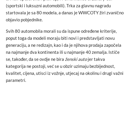
(sportski i luksuzni automobili). Trka za glavnu nagradu
startovala je sa 80 modela, a danas je WWCOTY žiri zvanično
objavio pobjednike.
Svih 80 automobila morali su da ispune određene kriterije,
poput toga da modeli moraju biti novi i predstavljati novu
generaciju, a ne redizajn, kao i da je njihova prodaja započela
na najmanje dva kontinenta ili u najmanje 40 zemalja. Ističe
se, također, da se ovdje ne bira
ženski auto
jer takva
kategorija ne postoji, već se u obzir uzimaju bezbijednost,
kvalitet, cijena, utisci iz vožnje, utjecaj na okolinu i drugi važni
parametri.