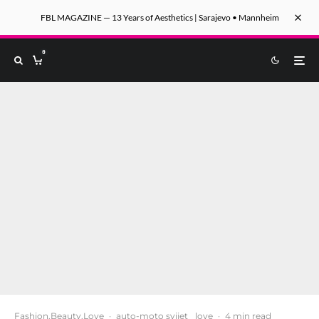
FBL MAGAZINE — 13 Years of Aesthetics | Sarajevo • Mannheim
0
Fashion.Beauty.Love
·
auto-moto svijet
love
·
4 min read