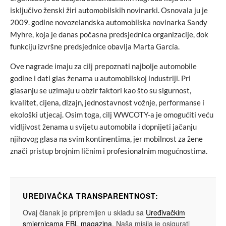
isključivo ženski žiri automobilskih novinarki. Osnovala ju je
2009. godine novozelandska automobilska novinarka Sandy
Myhre, koja je danas počasna predsjednica organizacije, dok
funkciju izvršne predsjednice obavlja Marta García.
Ove nagrade imaju za cilj prepoznati najbolje automobile
godine i dati glas ženama u automobilskoj industriji. Pri
glasanju se uzimaju u obzir faktori kao što su sigurnost,
kvalitet, cijena, dizajn, jednostavnost vožnje, performanse i
ekološki utjecaj. Osim toga, cilj WWCOTY-a je omogućiti veću
vidljivost ženama u svijetu automobila i dopnijeti jačanju
njihovog glasa na svim kontinentima, jer mobilnost za žene
znači pristup brojnim ličnim i profesionalnim mogućnostima.
UREĐIVAČKA TRANSPARENTNOST:
Ovaj članak je pripremljen u skladu sa
Uređivačkim
smjernicama FBL magazina
. Naša misija je osigurati