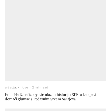
art attack
love
·
2 min read
Emir Hadžihafizbegović ulazi u historiju SFF-a kao prvi
domaći glumac s Počasnim Srcem Sarajeva