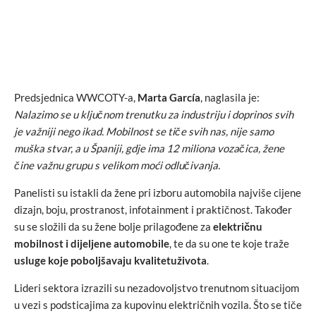
Predsjednica WWCOTY-a,
Marta García
, naglasila je:
Nalazimo se u ključnom trenutku za industriju i doprinos svih
je važniji nego ikad. Mobilnost se tiče svih nas, nije samo
muška stvar, a u Španiji, gdje ima 12 miliona vozačica, žene
čine važnu grupu s velikom moći odlučivanja.
Panelisti su istakli da žene pri izboru automobila najviše cijene
dizajn, boju, prostranost, infotainment i praktičnost. Također
su se složili da su žene bolje prilagođene za
električnu
mobilnost i dijeljene automobile
, te da su one te koje traže
usluge koje poboljšavaju kvalitetuživota
.
Lideri sektora izrazili su nezadovoljstvo trenutnom situacijom
u vezi s podsticajima za kupovinu električnih vozila. Što se tiče