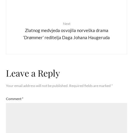
Next
Zlatnog medvjeda osvojila norveška drama
‘Drømmer’ reditelja Daga Johana Haugeruda
Leave a Reply
Your email address will not be published.
Required fields are marked
*
Comment
*