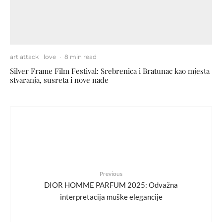
art attack
love
·
8 min read
Silver Frame Film Festival: Srebrenica i Bratunac kao mjesta
stvaranja, susreta i nove nade
Previous
DIOR HOMME PARFUM 2025: Odvažna
interpretacija muške elegancije