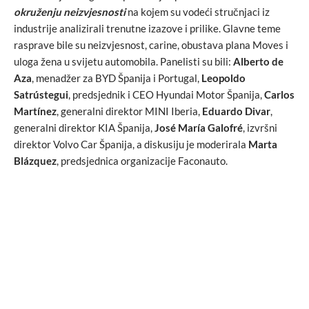
okruženju neizvjesnosti
na kojem su vodeći stručnjaci iz
industrije analizirali trenutne izazove i prilike. Glavne teme
rasprave bile su neizvjesnost, carine, obustava plana Moves i
uloga žena u svijetu automobila. Panelisti su bili:
Alberto de
Aza
, menadžer za BYD Španija i Portugal,
Leopoldo
Satrústegui
, predsjednik i CEO Hyundai Motor Španija,
Carlos
Martínez
, generalni direktor MINI Iberia,
Eduardo Divar
,
generalni direktor KIA Španija,
José María Galofré
, izvršni
direktor Volvo Car Španija, a diskusiju je moderirala
Marta
Blázquez
, predsjednica organizacije Faconauto.