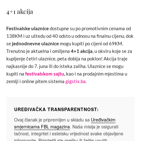
4+1 akcija
Festivalske ulaznice
dostupne su po promotivnim cenama od
138KM i uz uštedu od 40 odsto u odnosu na finalnu cijenu, dok
se
jednodnevne ulaznice
mogu kupiti po cijeni od 69KM.
Trenutno je aktuelna i omiljena
4+1 akcija
, u okviru koje se za
kupljenje četiri ulaznice, peta dobija na poklon! Akcija traje
najkasnije do 7. juna ili do isteka zaliha. Ulaznice se mogu
kupiti na
festivalskom sajtu
,
kao i na prodajnim mjestima u
zemlji i online pitem sistema
gigstix.ba
.
UREĐIVAČKA TRANSPARENTNOST:
Ovaj članak je pripremljen u skladu sa
Uređivačkim
smjernicama FBL magazina
. Naša misija je osigurati
tačnost, integritet i estetsku vrijednost svake objavljene
informacije. Primijetili ste grešku ili želite uputiti