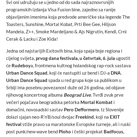
Svi oni udružuju se u jedno od do sada najraznovrsnijih
programskih izdanja Visa Fusion bine, zajedno sa ranije
objavljenim imenima koja predvode američke ska legende The
Toasters, Sunshine, Mortal Kobat, Prti Bee Gee, Hiljson
Mandela, Z++, Smoke Mardeljano & Ajs Nigrutin, Kendi, Crni
Cerak & Lacku i Zoe Kida!
Jedna od najstarijih Exitovih bina, koja spaja boje regiona i
cijelog svijeta,
prvog dana festivala, u
četvrtak, 6. jula
ugostit
će
Rudeboy
a, frontmena kultnog holandskog rap-rock sastava
Urban Dance Squad
, koji će nastupiti uz bend i DJ-a
DNA
.
Urban Dance Squad
spada u red grupa koje sa publikom u
Srbiji ima posebnu povezanost duže od 26 godina, od objave
njihovog koncertnog albuma
Beograd Live
. Tvrđi zvuk prve
večeri pojačava beogradska petorka
Mortal Kombat
i
domaćini, novosadski sastav
Pero Defformero
. Iz Slovenije
dolazi sjajan neo-R’n’B/soul dvojac
Freekind
, koji na
EXIT
festival
stiže pravo sa maratonske Evropske turneje, ali i ruski
post punk/new wave bend
Ploho
i češki projekat
Badfocus,