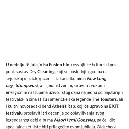
U nedelju, 9. jula,
Visa Fusion binu
osvojit će britanski post
punk sastav
Dry Cleaning,
koji se poslednjih godina na
svjetskoj muzičkoj sceni istakao albumima
New Long
Leg
i
Stumpwork
, ali i jedinstvenim, sirovim zvukom i
energičnim nastupima uživo. Istog dana na jednu od najstarijih
festivalskih bina stižu i američke ska legende
The Toasters
, ali
i kultni novosadski bend
Atheist Rap
, koji će upravo na
EXIT
festivalu
proslaviti tri decenije od objavljivanja svog
legendarnog debi albuma
Maori i crni Gonzales
,
pa će i dio
specijalne set liste biti prilagođen ovom jubileju. Oldschool