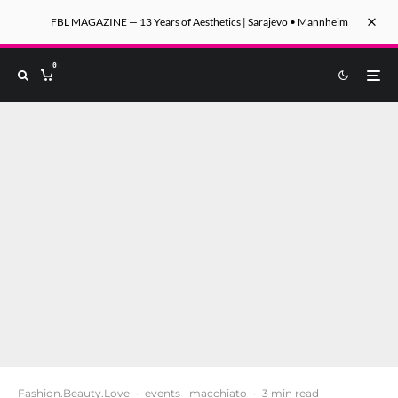
FBL MAGAZINE — 13 Years of Aesthetics | Sarajevo • Mannheim
0
Fashion.Beauty.Love
·
events
macchiato
·
3 min read