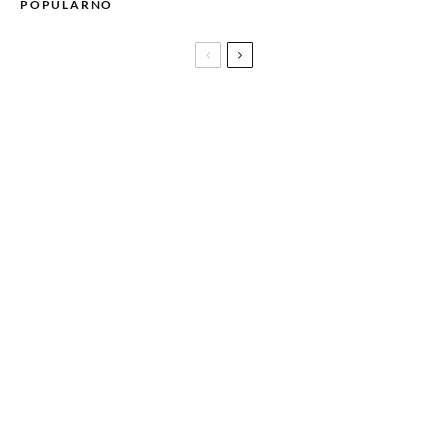
POPULARNO
Nanah Tzil objavila prvi solo EP “Commedia dell’arte”