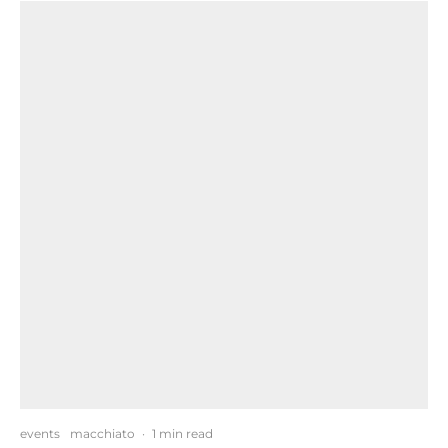
events
macchiato
·
1 min read