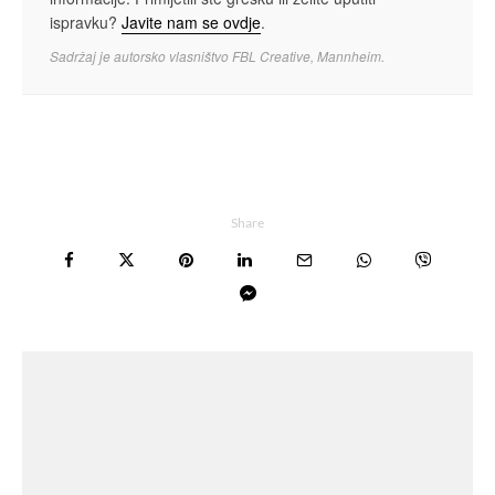
ispravku?
Javite nam se ovdje
.
Sadržaj je autorsko vlasništvo FBL Creative, Mannheim.
Share