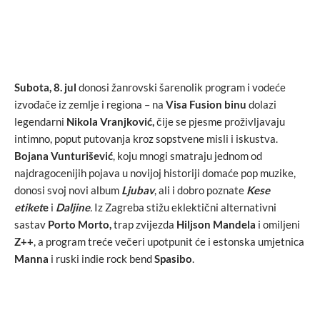
Subota, 8. jul
donosi žanrovski šarenolik program i vodeće
izvođače iz zemlje i regiona – na
Visa Fusion
binu
dolazi
legendarni
Nikola Vranjković,
čije se pjesme proživljavaju
intimno, poput putovanja kroz sopstvene misli i iskustva.
Bojana Vunturišević
, koju mnogi smatraju jednom od
najdragocenijih pojava u novijoj historiji domaće pop muzike,
donosi svoj novi album
Ljubav
, ali i dobro poznate
Kese
etiket
e
i
Daljine
.
Iz Zagreba stižu eklektični alternativni
sastav
Porto Morto,
trap zvijezda
Hiljson Mandela
i omiljeni
Z++
, a program treće večeri upotpunit će i estonska umjetnica
Manna
i ruski indie rock bend
Spasibo
.