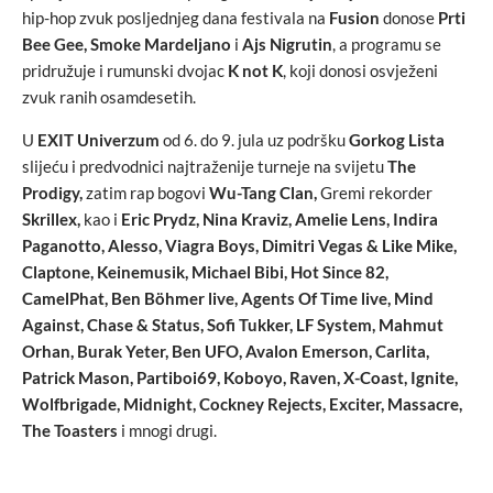
hip-hop zvuk posljednjeg dana festivala na
Fusion
donose
Prti
Bee Gee, Smoke Mardeljano
i
Ajs Nigrutin
, a programu se
pridružuje i rumunski dvojac
K not K
, koji donosi osvježeni
zvuk ranih osamdesetih.
U
EXIT Univerzum
od 6. do 9. jula uz podršku
Gorkog Lista
slijeću i predvodnici najtraženije turneje na svijetu
The
Prodigy,
zatim rap bogovi
Wu-Tang Clan,
Gremi rekorder
Skrillex,
kao i
Eric Prydz, Nina Kraviz, Amelie Lens, Indira
Paganotto, Alesso, Viagra Boys, Dimitri Vegas & Like Mike,
Claptone, Keinemusik, Michael Bibi, Hot Since 82,
CamelPhat, Ben Böhmer live, Agents Of Time live, Mind
Against, Chase & Status, Sofi Tukker, LF System, Mahmut
Orhan, Burak Yeter, Ben UFO, Avalon Emerson, Carlita,
Patrick Mason, Partiboi69, Koboyo, Raven, X-Coast, Ignite,
Wolfbrigade, Midnight, Cockney Rejects, Exciter, Massacre,
The Toasters
i mnogi drugi.