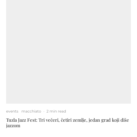
events
macchiato
·
2 min read
Tuzla Jazz Fest: Tri večeri, četiri zemlje, jedan grad koji diše
jazzom