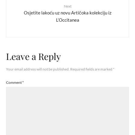
Next
Osjetite lakoću uz novu Artičoka kolekciju iz
L’Occitanea
Leave a Reply
Your email address will not be published.
Required fields are marked
*
Comment
*