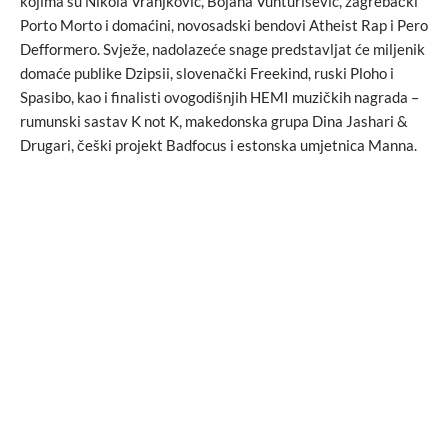
kojima su Nikola Vranjković, Bojana Vunturišević, zagrebački
Porto Morto i domaćini, novosadski bendovi Atheist Rap i Pero
Defformero. Svježe, nadolazeće snage predstavljat će miljenik
domaće publike Dzipsii, slovenački Freekind, ruski Ploho i
Spasibo, kao i finalisti ovogodišnjih HEMI muzičkih nagrada –
rumunski sastav K not K, makedonska grupa Dina Jashari &
Drugari, češki projekt Badfocus i estonska umjetnica Manna.