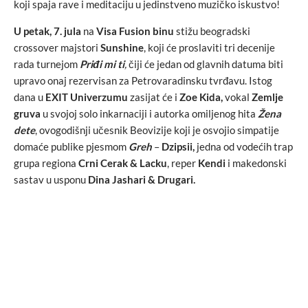
koji spaja rave i meditaciju u jedinstveno muzičko iskustvo!
U petak, 7. jula
na
Visa Fusion binu
stižu beogradski
crossover majstori
Sunshine
, koji će proslaviti tri decenije
rada turnejom
Priđi mi ti
,
čiji će jedan od glavnih datuma biti
upravo onaj rezervisan za Petrovaradinsku tvrđavu. Istog
dana u
EXIT Univerzumu
zasijat će i
Zoe Kida,
vokal
Zemlje
gruva
u svojoj solo inkarnaciji i autorka omiljenog hita
Žena
dete
, ovogodišnji učesnik Beovizije koji je osvojio simpatije
domaće publike pjesmom
Greh
–
Dzipsii,
jedna od vodećih trap
grupa regiona
Crni Cerak & Lacku
, reper
Kendi
i makedonski
sastav u usponu
Dina Jashari & Drugari.