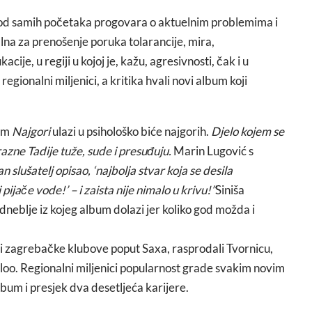
 od samih početaka progovara o aktuelnim problemima i
lna za prenošenje poruka tolarancije, mira,
cije, u regiji u kojoj je, kažu, agresivnosti, čak i u
regionalni miljenici, a kritika hvali novi album koji
bum
Najgori
ulazi u psihološko biće najgorih.
Djelo kojem se
azne Tadije tuže, sude i presuđuju.
Marin Lugović s
an slušatelj opisao, ‘najbolja stvar koja se desila
ijače vode!’ – i zaista nije nimalo u krivu!”
Siniša
dneblje iz kojeg album dolazi jer koliko god možda i
ali zagrebačke klubove poput Saxa, rasprodali Tvornicu,
aloo. Regionalni miljenici popularnost grade svakim novim
album i presjek dva desetljeća karijere.