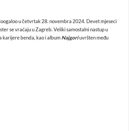
Boogaloo u četvrtak 28. novembra 2024. Devet mjeseci
ter se vraćaju u Zagreb. Veliki samostalni nastup u
ća karijere benda, kao i album
Najgori
uvršten među