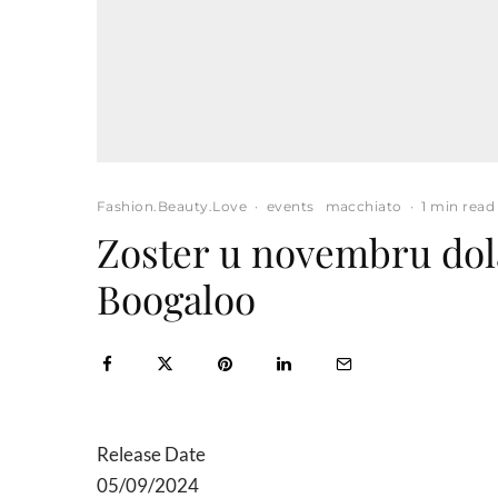
Fashion.Beauty.Love
·
events
macchiato
·
1 min read
Zoster u novembru dola
Boogaloo
Release Date
05/09/2024