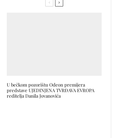
U bečkom pozorištu Odeon premijera
predstave UJEDINJENA TVRĐAVA EVROPA
reditelja Danila Jovanovića
Zara Vive la Fête: Spremne za
vrući ljetni party?