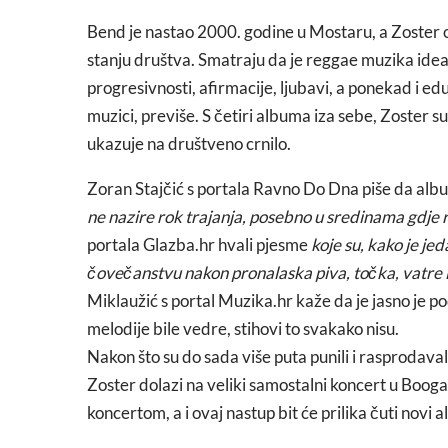
Bend je nastao 2000. godine u Mostaru, a Zoster
stanju društva. Smatraju da je reggae muzika idea
progresivnosti, afirmacije, ljubavi, a ponekad i eduka
muzici, previše. S četiri albuma iza sebe, Zoster su 
ukazuje na društveno crnilo.
Zoran Stajčić s portala Ravno Do Dna piše da al
ne nazire rok trajanja, posebno u sredinama gdje r
portala Glazba.hr hvali pjesme
koje su, kako je jed
čovečanstvu nakon pronalaska piva, točka, vatre i p
Miklaužić s portal Muzika.hr kaže da je jasno je po
melodije bile vedre, stihovi to svakako nisu.
Nakon što su do sada više puta punili i rasprodav
Zoster dolazi na veliki samostalni koncert u Boog
koncertom, a i ovaj nastup bit će prilika čuti novi 