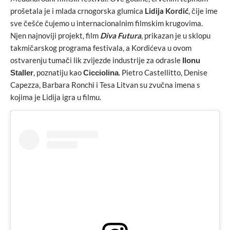
prošetala je i mlada crnogorska glumica
Lidija Kordić
, čije ime
sve češće čujemo u internacionalnim filmskim krugovima.
Njen najnoviji projekt, film
Diva Futura
, prikazan je u sklopu
takmičarskog programa festivala, a Kordićeva u ovom
ostvarenju tumači lik zvijezde industrije za odrasle
Ilonu
, poznatiju kao
. Pietro Castellitto, Denise
Staller
Cicciolina
Capezza, Barbara Ronchi i Tesa Litvan su zvučna imena s
kojima je Lidija igra u filmu.