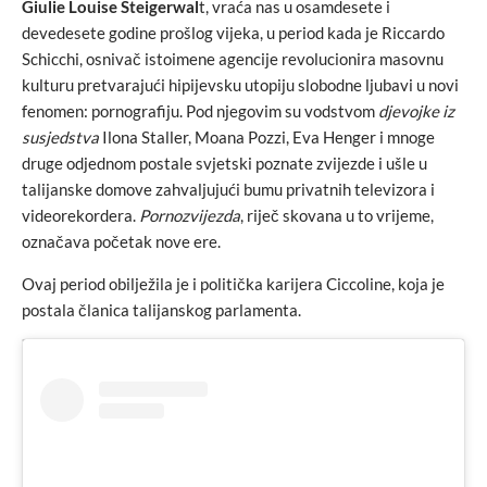
Giulie Louise Steigerwal
t, vraća nas u osamdesete i
devedesete godine prošlog vijeka, u period kada je Riccardo
Schicchi, osnivač istoimene agencije revolucionira masovnu
kulturu pretvarajući hipijevsku utopiju slobodne ljubavi u novi
fenomen: pornografiju. Pod njegovim su vodstvom
djevojke iz
susjedstva
Ilona Staller, Moana Pozzi, Eva Henger i mnoge
druge odjednom postale svjetski poznate zvijezde i ušle u
talijanske domove zahvaljujući bumu privatnih televizora i
videorekordera.
Pornozvijezda
, riječ skovana u to vrijeme,
označava početak nove ere.
Ovaj period obilježila je i politička karijera Ciccoline, koja je
postala članica talijanskog parlamenta.