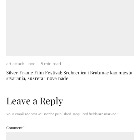
art attack
love
·
8 min read
Silver Frame Film Festival: Srebrenica i Bratunac kao mjesta
stvaranja, susreta i nove nade
Leave a Reply
Your email address will not be published.
Required fields are marked
*
Comment
*