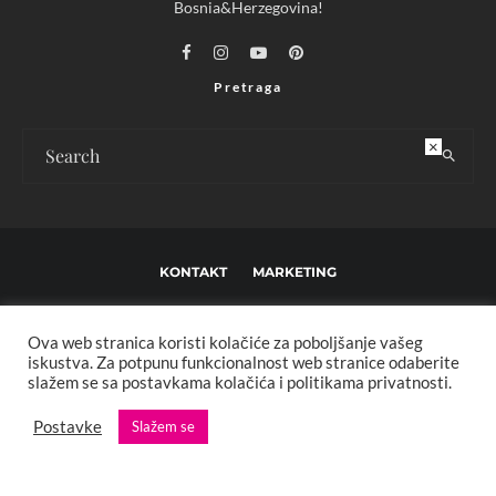
Bosnia&Herzegovina!
Pretraga
×
KONTAKT
MARKETING
USLOVI KORIŠTENJA I UREĐIVAČKE SMJERNICE
Ova web stranica koristi kolačiće za poboljšanje vašeg
IMPRESSUM
O NAMA
iskustva. Za potpunu funkcionalnost web stranice odaberite
slažem se sa postavkama kolačića i politikama privatnosti.
Copyright © 2013 - 2025 FBL creative. Sva prava zadržana. Developed by:
Postavke
Slažem se
XStreamThemes