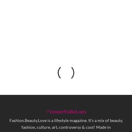
Dalga Concept Store – autentični bh. proizvodi
u srcu Bihaća
#YouareFaBuLous
Fashion.Beauty.Love is a lifestyle magazine. It's a mix of beauty,
fashion, culture, art, controversy & cool! Made in