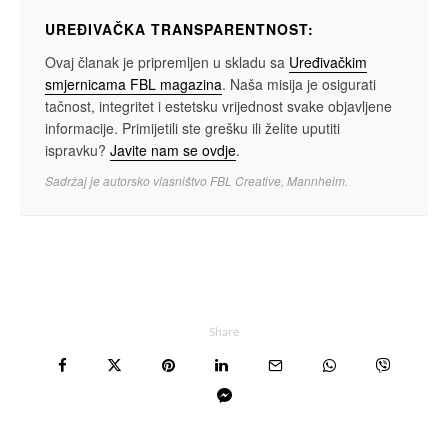
UREĐIVAČKA TRANSPARENTNOST:
Ovaj članak je pripremljen u skladu sa
Uređivačkim
smjernicama FBL magazina
. Naša misija je osigurati
tačnost, integritet i estetsku vrijednost svake objavljene
informacije. Primijetili ste grešku ili želite uputiti
ispravku?
Javite nam se ovdje
.
Sadržaj je autorsko vlasništvo FBL Creative, Mannheim.
Share