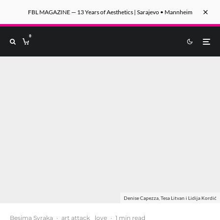
FBL MAGAZINE — 13 Years of Aesthetics | Sarajevo • Mannheim
0
Denise Capezza, Tesa Litvan i Lidija Kordić
Besima Svraka
·
art attack
love
·
1 min read