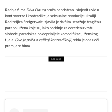
Radnja filma
Diva Futura
pruža nepristran i slojevit uvid u
kontroverze i kontradikcije seksualne revolucije u Italiji.
Rediteljica Steigerwalt izjavila je da film istražuje tragičnu
parabolu žena koje su, iako borkinje za određenu vrstu
slobode, paradoksalno doprinijele komodifikaciji ženskog
tijela.
Ovo je priča o velikoj kontradikciji
, rekla je ona uoči
premijere filma.
See also
design
love
U Šibeniku miljeići i kukičani stolnjaci
pružaju prijeko potrebnu zaštitu od sunca