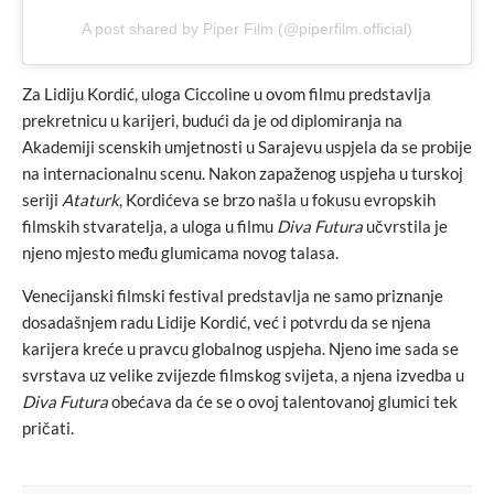
A post shared by Piper Film (@piperfilm.official)
Za Lidiju Kordić, uloga Ciccoline u ovom filmu predstavlja
prekretnicu u karijeri, budući da je od diplomiranja na
Akademiji scenskih umjetnosti u Sarajevu uspjela da se probije
na internacionalnu scenu. Nakon zapaženog uspjeha u turskoj
seriji
Ataturk
, Kordićeva se brzo našla u fokusu evropskih
filmskih stvaratelja, a uloga u filmu
Diva Futura
učvrstila je
njeno mjesto među glumicama novog talasa.
Venecijanski filmski festival predstavlja ne samo priznanje
dosadašnjem radu Lidije Kordić, već i potvrdu da se njena
karijera kreće u pravcu globalnog uspjeha. Njeno ime sada se
svrstava uz velike zvijezde filmskog svijeta, a njena izvedba u
Diva Futura
obećava da će se o ovoj talentovanoj glumici tek
pričati.