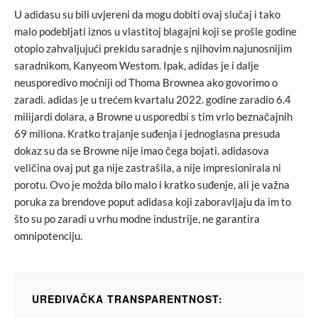
U adidasu su bili uvjereni da mogu dobiti ovaj slučaj i tako
malo podebljati iznos u vlastitoj blagajni koji se prošle godine
otopio zahvaljujući prekidu saradnje s njihovim najunosnijim
saradnikom, Kanyeom Westom. Ipak, adidas je i dalje
neusporedivo moćniji od Thoma Brownea ako govorimo o
zaradi. adidas je u trećem kvartalu 2022. godine zaradio 6.4
milijardi dolara, a Browne u usporedbi s tim vrlo beznačajnih
69 miliona. Kratko trajanje suđenja i jednoglasna presuda
dokaz su da se Browne nije imao čega bojati. adidasova
veličina ovaj put ga nije zastrašila, a nije impresionirala ni
porotu. Ovo je možda bilo malo i kratko suđenje, ali je važna
poruka za brendove poput adidasa koji zaboravljaju da im to
što su po zaradi u vrhu modne industrije, ne garantira
omnipotenciju.
UREĐIVAČKA TRANSPARENTNOST: