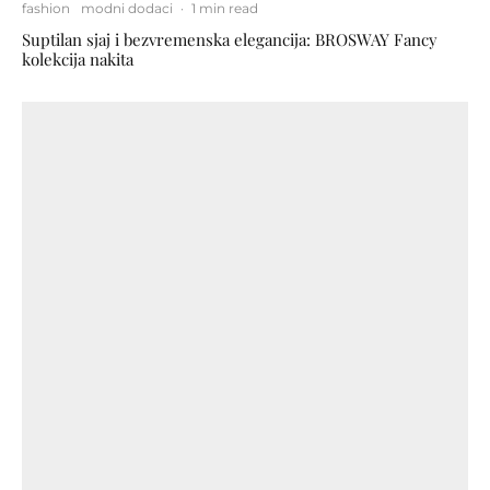
fashion
modni dodaci
·
1 min read
Suptilan sjaj i bezvremenska elegancija: BROSWAY Fancy
kolekcija nakita