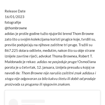
Release Date
16/01/2023
fotografije
@thombrowne
adidas je prošle godine tužio njujorški brend Thom Browne
zato što u svojim kolekcijama koristi prugice koje, tvrdili su,
previše podsjećaju na njihove zaštitne tri pruge. Tražili su
867.225 dolara odštete, međutim, nakon što su obje strane
iznijele završne riječi, advokat Thoma Brownea, Robert T.
Maldonado je rekao:
adidas ne posjeduje pruge!
Osmočlana
porota je u četvrtak, 12. januara, iznijela presudu u kojoj se
navodi da:
Thom Browne nije narušio zaštitni znak adidasa i
stoga nije odgovoran za bilo kakvu štetu ili dobit od prodaje
proizvoda sa prugama ili njegovim znakom.