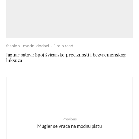
fashion
modni dodaci
·
1 min read
Jaguar satovi: Spoj švicarske preciznosti i bezvremenskog
luksuza
Previous
Mugler se vraća na modnu pistu