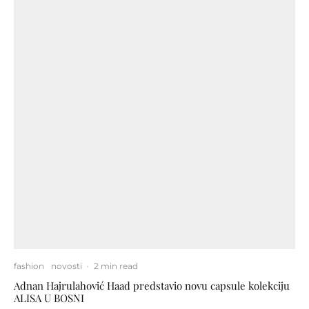
fashion
novosti
·
2 min read
Adnan Hajrulahović Haad predstavio novu capsule kolekciju
ALISA U BOSNI