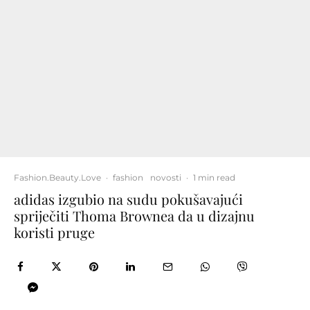
Fashion.Beauty.Love
·
fashion
novosti
·
1 min read
adidas izgubio na sudu pokušavajući
spriječiti Thoma Brownea da u dizajnu
koristi pruge