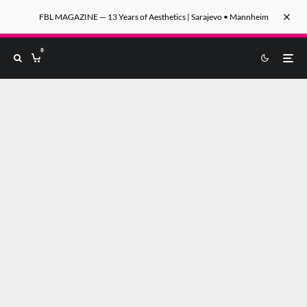
FBL MAGAZINE — 13 Years of Aesthetics | Sarajevo • Mannheim
0