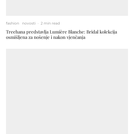
fashion
novosti
·
2 min read
Treehana predstavlja Lumière Blanche: Bridal kolekcija
osmišljena za nošenje i nakon vjenčanja