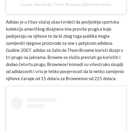
A post shared by Thom Browne (@thombrowne)
Adidas je u čitav slučaj ušao tvrdeći da posljednja sportska
kolekcija američkog dizajnera ima previše prugica koje
podsjećaju na njihove te da bi zbog toga publika mogla
zamijeniti njegove proizvode za one s potpisom adidasa.
Godine 2007. adidas se žalio da Thom Browne koristi dizajn s
tri pruge na jaknama. Browne se složio prestati ga koristiti i
dodao četvrtu prugu. Browneovi komadi su višestruko skuplji
od adidasovih i vrlo je teško povjerovati da bi netko zamijenio
njihove čarape od 15 dolara za Browneove od 225 dolara.