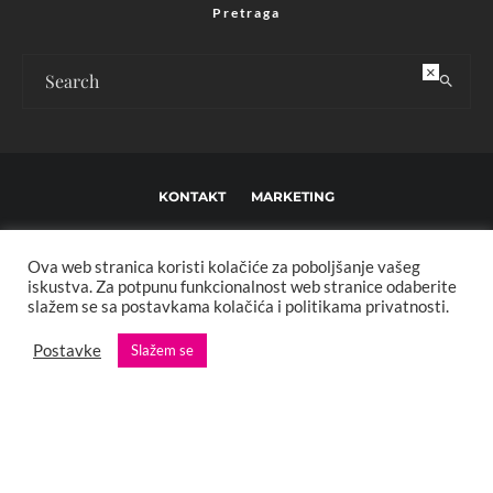
Pretraga
×
KONTAKT
MARKETING
USLOVI KORIŠTENJA I UREĐIVAČKE SMJERNICE
Ova web stranica koristi kolačiće za poboljšanje vašeg
IMPRESSUM
O NAMA
iskustva. Za potpunu funkcionalnost web stranice odaberite
slažem se sa postavkama kolačića i politikama privatnosti.
Copyright © 2013 - 2025 FBL creative. Sva prava zadržana. Developed by:
Postavke
Slažem se
XStreamThemes