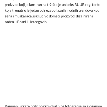
proizvod koji je lansiran na tržište je uniseks BUUB.reg, torba
koja trenutno je jedan od nezaobilaznih modnih trendova kod
žena i muškaraca, isključivo domaći proizvod, dizajniran i
rađen u Bosni i Hercegovini.
Kampanju prate prilično provokativne fotografije sa sloganom