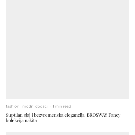
fashion
modni dodaci
·
1 min read
Suptilan sjaj i bezvremenska elegancija: BROSWAY Fancy
kolekcija nakita