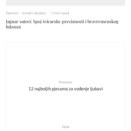
fashion
modni dodaci
·
1 min read
Jaguar satovi: Spoj švicarske preciznosti i bezvremenskog
luksuza
Previous
12 najboljih pjesama za vođenje ljubavi
Next