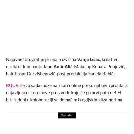
Najavne fotografije je radila izvrsna
Vanja Lisac
, kreativni
direktor kampanje
Jaan Amir Alić
. Make up Renata Ponjević,
hair Ensar Dervišbegović, post produkcija Sanela Babić.
BUUB.
se za sada može naručiti online preko njihovih profila, a
najavljuju uskoro nove proizvode koje će po prvi puta u BiH
biti rađeni u koloboraciji sa domaćim i regijskim dizajnerima.
See also
fashion
novosti
EX-YoU: Marko Fehér predstavio editorijal