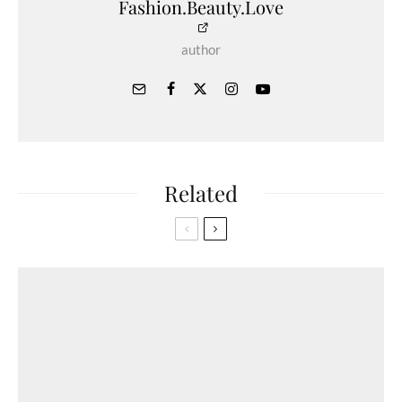
Fashion.Beauty.Love
author
Related