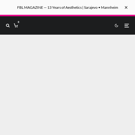
FBL MAGAZINE — 13 Years of Aesthetics | Sarajevo • Mannheim
0