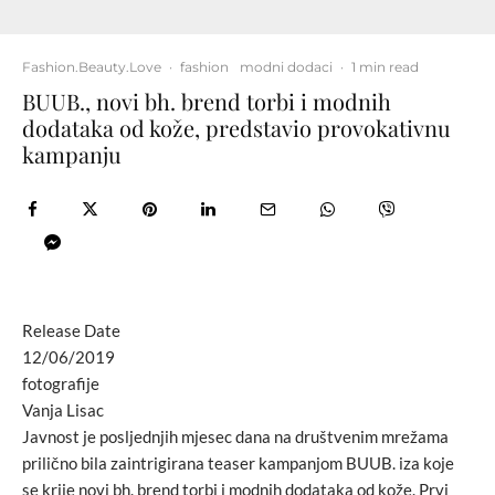
Fashion.Beauty.Love
·
fashion
modni dodaci
·
1 min read
BUUB., novi bh. brend torbi i modnih
dodataka od kože, predstavio provokativnu
kampanju
Release Date
12/06/2019
fotografije
Vanja Lisac
Javnost je posljednjih mjesec dana na društvenim mrežama
prilično bila zaintrigirana teaser kampanjom BUUB. iza koje
se krije novi bh. brend torbi i modnih dodataka od kože. Prvi