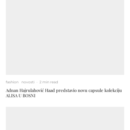
fashion
novosti
·
2 min read
Adnan Hajrulahović Haad predstavio novu capsule kolekciju
ALISA U BOSNI