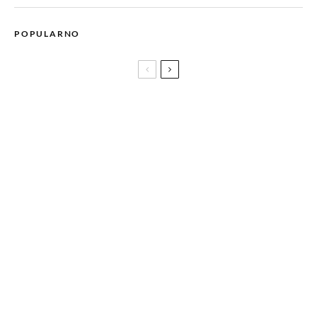
POPULARNO
Nona Gaprindashvili, ‘The Queen’s Gambit’ iz pravog života