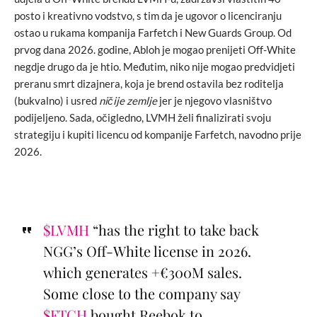
posto i kreativno vodstvo, s tim da je ugovor o licenciranju
ostao u rukama kompanija Farfetch i New Guards Group. Od
prvog dana 2026. godine, Abloh je mogao prenijeti Off-White
negdje drugo da je htio. Međutim, niko nije mogao predvidjeti
preranu smrt dizajnera, koja je brend ostavila bez roditelja
(bukvalno) i usred
ničije zemlje
jer je njegovo vlasništvo
podijeljeno. Sada, očigledno, LVMH želi finalizirati svoju
strategiju i kupiti licencu od kompanije Farfetch, navodno prije
2026.
$LVMH
“has the right to take back
NGG’s Off-White license in 2026.
which generates +€300M sales.
Some close to the company say
$FTCH
bought Reebok to