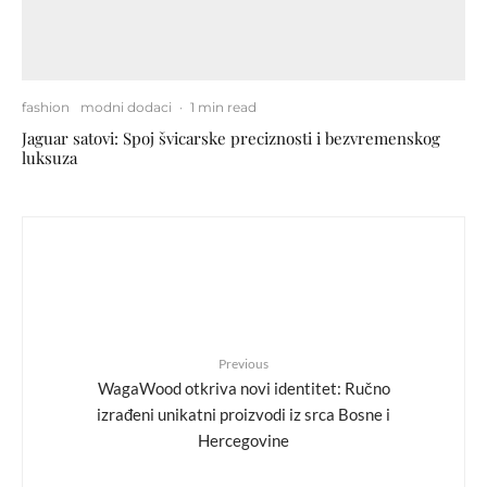
fashion
modni dodaci
·
1 min read
Jaguar satovi: Spoj švicarske preciznosti i bezvremenskog
luksuza
Previous
WagaWood otkriva novi identitet: Ručno
izrađeni unikatni proizvodi iz srca Bosne i
Hercegovine