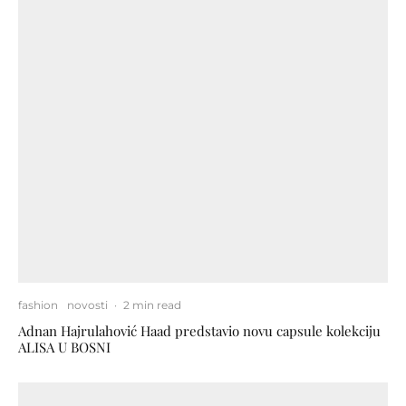
fashion
novosti
·
2 min read
Adnan Hajrulahović Haad predstavio novu capsule kolekciju
ALISA U BOSNI