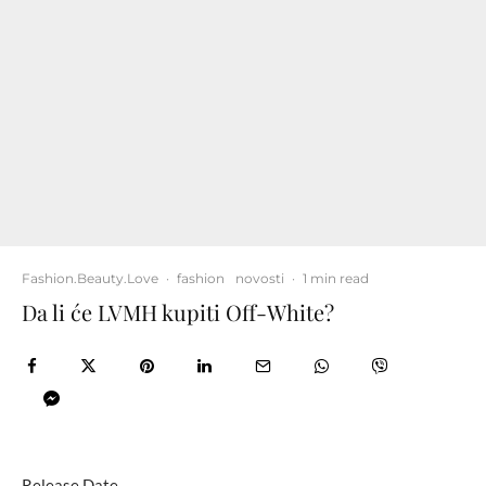
Fashion.Beauty.Love
·
fashion
novosti
·
1 min read
Da li će LVMH kupiti Off-White?
Release Date