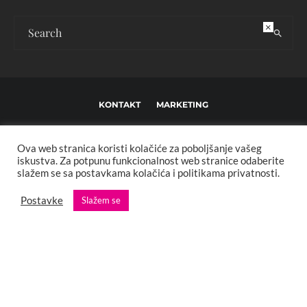
×
KONTAKT
MARKETING
USLOVI KORIŠTENJA I UREĐIVAČKE SMJERNICE
Ova web stranica koristi kolačiće za poboljšanje vašeg
IMPRESSUM
O NAMA
iskustva. Za potpunu funkcionalnost web stranice odaberite
slažem se sa postavkama kolačića i politikama privatnosti.
Copyright © 2013 - 2025 FBL creative. Sva prava zadržana. Developed by:
Postavke
Slažem se
XStreamThemes