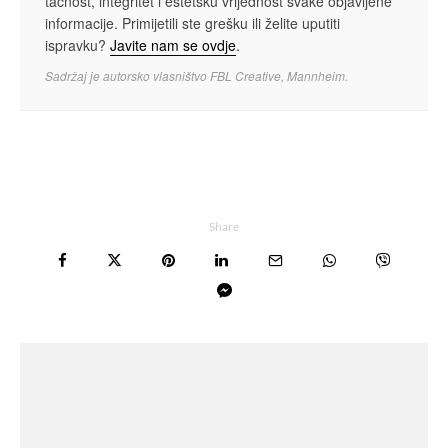
tačnost, integritet i estetsku vrijednost svake objavljene
informacije. Primijetili ste grešku ili želite uputiti
ispravku?
Javite nam se ovdje
.
Sadržaj je autorsko vlasništvo FBL Creative, Mannheim.
Share