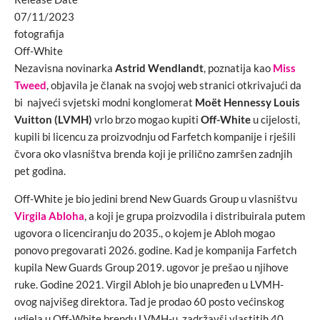
07/11/2023
fotografija
Off-White
Nezavisna novinarka
Astrid Wendlandt
, poznatija kao
Miss
Tweed
, objavila je članak na svojoj web stranici otkrivajući da
bi najveći svjetski modni konglomerat
Moët Hennessy Louis
Vuitton (LVMH)
vrlo brzo mogao kupiti
Off-White
u cijelosti,
kupili bi licencu za proizvodnju od Farfetch kompanije i rješili
čvora oko vlasništva brenda koji je prilično zamršen zadnjih
pet godina.
Off-White je bio jedini brend New Guards Group u vlasništvu
Virgila Abloha
, a koji je grupa proizvodila i distribuirala putem
ugovora o licenciranju do 2035., o kojem je Abloh mogao
ponovo pregovarati 2026. godine. Kad je kompanija Farfetch
kupila New Guards Group 2019. ugovor je prešao u njihove
ruke. Godine 2021. Virgil Abloh je bio unapređen u LVMH-
ovog najvišeg direktora. Tad je prodao 60 posto većinskog
udjela u Off-White brendu LVMH-u, zadržavši vlastitih 40