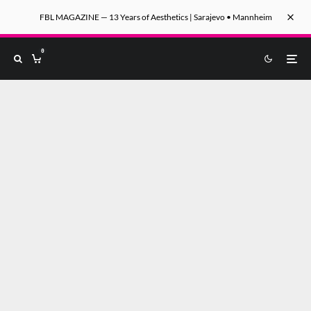
FBL MAGAZINE — 13 Years of Aesthetics | Sarajevo • Mannheim
0