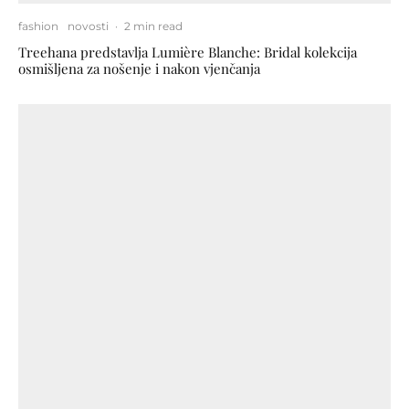
fashion
novosti
·
2 min read
Treehana predstavlja Lumière Blanche: Bridal kolekcija
osmišljena za nošenje i nakon vjenčanja