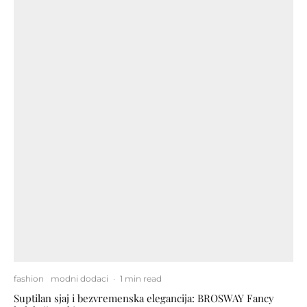
fashion
modni dodaci
·
1 min read
Suptilan sjaj i bezvremenska elegancija: BROSWAY Fancy