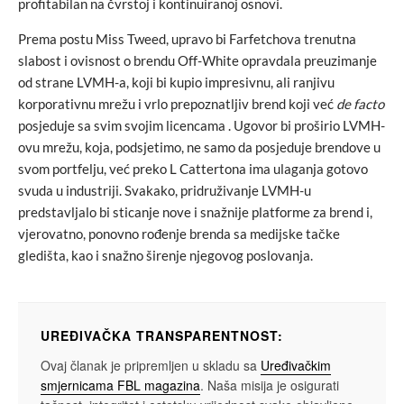
profitabilan na čvrstoj i kontinuiranoj osnovi.
Prema postu Miss Tweed, upravo bi Farfetchova trenutna
slabost i ovisnost o brendu Off-White opravdala preuzimanje
od strane LVMH-a, koji bi kupio impresivnu, ali ranjivu
korporativnu mrežu i vrlo prepoznatljiv brend koji već
de facto
posjeduje sa svim svojim licencama . Ugovor bi proširio LVMH-
ovu mrežu, koja, podsjetimo, ne samo da posjeduje brendove u
svom portfelju, već preko L Cattertona ima ulaganja gotovo
svuda u industriji. Svakako, pridruživanje LVMH-u
predstavljalo bi sticanje nove i snažnije platforme za brend i,
vjerovatno, ponovno rođenje brenda sa medijske tačke
gledišta, kao i snažno širenje njegovog poslovanja.
UREĐIVAČKA TRANSPARENTNOST:
Ovaj članak je pripremljen u skladu sa
Uređivačkim
smjernicama FBL magazina
. Naša misija je osigurati