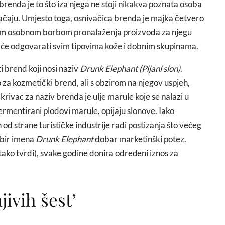
 brenda je to što iza njega ne stoji nikakva poznata osoba
načaju. Umjesto toga, osnivačica brenda je majka četvero
jom osobnom borbom pronalaženja proizvoda za njegu
ja će odgovarati svim tipovima kože i dobnim skupinama.
i brend koji nosi naziv
Drunk Elephant (
Pijani slon)
.
 za kozmetički brend, ali s obzirom na njegov uspjeh,
 krivac za naziv brenda je ulje marule koje se nalazi u
rmentirani plodovi marule, opijaju slonove. Iako
od strane turističke industrije radi postizanja što većeg
abir imena
Drunk Elephant
dobar marketinški potez.
 tako tvrdi), svake godine donira određeni iznos za
ivih šest’