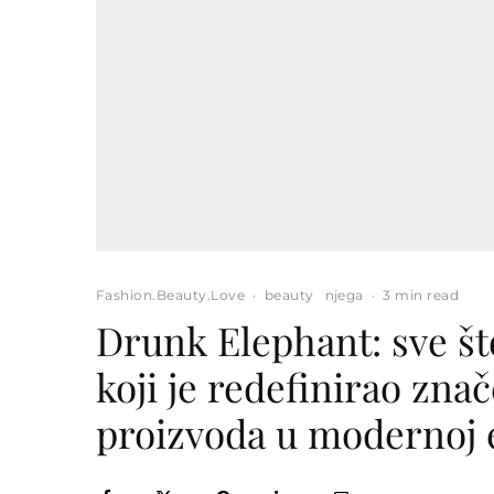
Fashion.Beauty.Love
·
beauty
njega
·
3 min read
Drunk Elephant: sve št
koji je redefinirao zna
proizvoda u modernoj 