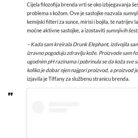
Cijela filozofija brenda vrti se oko izbjegavanja še
problema s kožom. Ove je sastojke nazvala
sumnji
kemijski filteri za sunce, mirisi i bojila, te natrijev 
moćne aktivne sastojke, a izostaviti
sumnjivih šest
– Kada sam kreirala Drunk Elephant, izdvojila sam n
izravno pogoduju zdravlju kože. Proizvode sam for
ugodnim pH razinama i pobrinula se da koža sve sas
koliko je dobar njen najgori proizvod, a proizvod je
izjavila je Tiffany za službenu stranicu brenda.