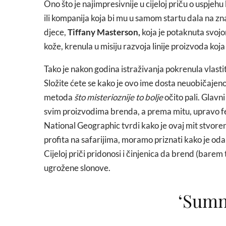
Ono što je najimpresivnije u cijeloj priču o uspjehu
ili kompanija koja bi mu u samom startu dala na z
djece,
Tiffany Masterson,
koja je potaknuta svo
kože, krenula u misiju razvoja linije proizvoda ko
Tako je nakon godina istraživanja pokrenula vlastit
Složite ćete se kako je ovo ime dosta neuobičajeno
metoda
što misterioznije to bolje
očito pali. Glavni
svim proizvodima brenda, a prema mitu, upravo fe
National Geographic tvrdi kako je ovaj mit stvoren 
profita na safarijima, moramo priznati kako je od
Cijeloj priči pridonosi i činjenica da brend (barem
ugrožene slonove.
‘Sumnj