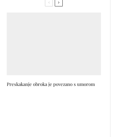
Preskakanje obroka je povezano s umorom
Preporuka urednice FBL
magazina: Avonov Hydramatic
Matte ruž za usne morate probati
BUSHMAN’S REVENGE –