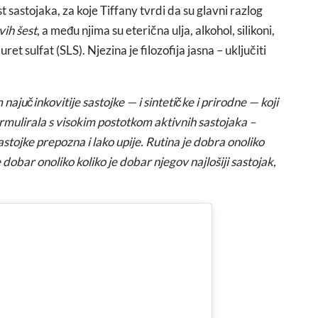
st sastojaka, za koje Tiffany tvrdi da su glavni razlog
vih šest
, a među njima su eterična ulja, alkohol, silikoni,
lauret sulfat (SLS). Njezina je filozofija jasna – uključiti
.
ajučinkovitije sastojke — i sintetičke i prirodne — koji
mulirala s visokim postotkom aktivnih sastojaka –
tojke prepozna i lako upije. Rutina je dobra onoliko
 dobar onoliko koliko je dobar njegov najlošiji sastojak,