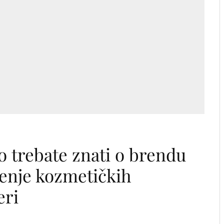
o trebate znati o brendu
čenje kozmetičkih
eri