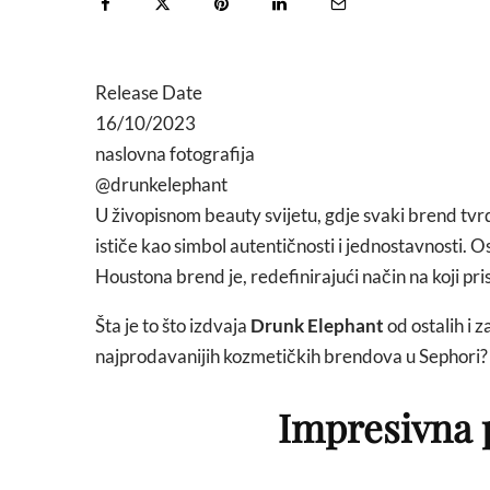
Release Date
16/10/2023
naslovna fotografija
@drunkelephant
U živopisnom beauty svijetu, gdje svaki brend tvr
ističe kao simbol autentičnosti i jednostavnosti.
Houstona brend je, redefinirajući način na koji pr
Šta je to što izdvaja
Drunk Elephant
od ostalih i 
najprodavanijih kozmetičkih brendova u Sephori?
Impresivna 