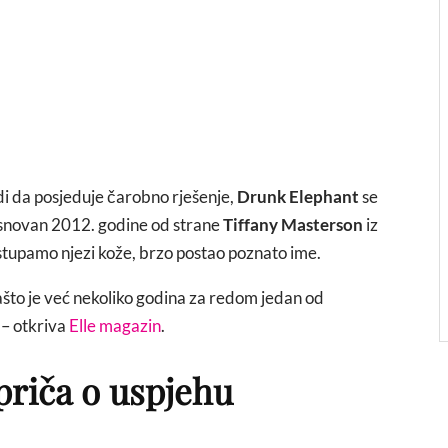
di da posjeduje čarobno rješenje,
Drunk Elephant
se
 Osnovan 2012. godine od strane
Tiffany Masterson
iz
istupamo njezi kože, brzo postao poznato ime.
zašto je već nekoliko godina za redom jedan od
 – otkriva
Elle magazin
.
priča o uspjehu