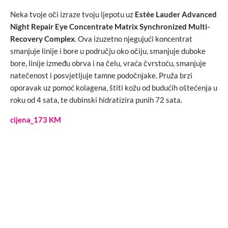
Neka tvoje oči izraze tvoju ljepotu uz
Estée Lauder Advanced
Night Repair Eye Concentrate Matrix Synchronized Multi-
Recovery Complex
. Ova izuzetno njegujući koncentrat
smanjuje linije i bore u području oko očiju, smanjuje duboke
bore, linije između obrva i na čelu, vraća čvrstoću, smanjuje
natečenost i posvjetljuje tamne podočnjake. Pruža brzi
oporavak uz pomoć kolagena, štiti kožu od budućih oštećenja u
roku od 4 sata, te dubinski hidratizira punih 72 sata.
cijena_173 KM