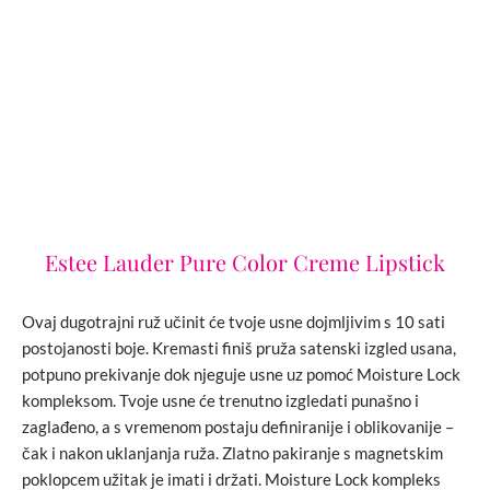
Estee Lauder Pure Color Creme Lipstick
Ovaj dugotrajni ruž učinit će tvoje usne dojmljivim s 10 sati
postojanosti boje. Kremasti finiš pruža satenski izgled usana,
potpuno prekivanje dok njeguje usne uz pomoć Moisture Lock
kompleksom. Tvoje usne će trenutno izgledati punašno i
zaglađeno, a s vremenom postaju definiranije i oblikovanije –
čak i nakon uklanjanja ruža. Zlatno pakiranje s magnetskim
poklopcem užitak je imati i držati. Moisture Lock kompleks