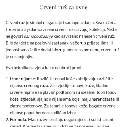
Crveni ruž za usne
Crveni ruž je simbol elegancije i samopouzdanja. Svaka žena
treba imati jedan savršeni crveni ruž u svojoj kolekciji. Ništa
ne govori
samopouzdanje
kao savršeno nanesen crveni ruž.
Bilo da idete na poslovni sastanak, večeru s prijateljima ili
jednostavno želite dodati dozu glamura svom danu, crveni ruž
je nezamjenjiv.
Evo nekoliko savjeta kako odabrati pravi:
Izbor nijanse
: Različiti tonovi kože zahtijevaju različite
nijanse crvenog ruža. Za svjetlije tonove kože, hladne
crvene nijanse sa plavim podtonom su idealne. Topli tonovi
kože izgledaju sjajno s nijansama koje imaju narandžaste ili
zlatne podtonove. Za tamnije tonove kože, bogate crvene
nijanse poput bordo su odličan izbor.
Formula
: Mat ruževi pružaju dugotrajnost i sofisticirani
izgled. Kremasti ruževi su udobniji za nošenje i pružaju