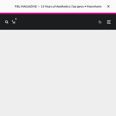
FBL MAGAZINE — 13 Years of Aesthetics | Sarajevo • Mannheim
0