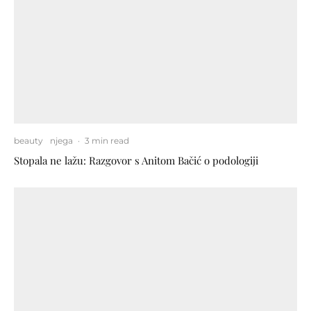
beauty
njega
·
3 min read
Stopala ne lažu: Razgovor s Anitom Bačić o podologiji