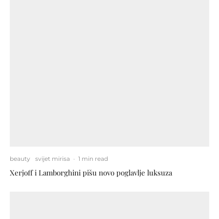
beauty
svijet mirisa
·
1 min read
Xerjoff i Lamborghini pišu novo poglavlje luksuza