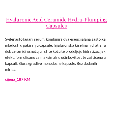
Hyaluronic Acid Ceramide Hydra-Plumping
Capsules
Svilenasto lagani serum, kombinira dva esencijalana sastojka
mladosti u pakiranju capsule: hijaluronska kiselina hidratizira
dok ceramidi osnažuju i štite kožu te produljuju hidratizacijski
efekt. formulisano za maksimalnu učinkovitost te zaštićeno u
kapsuli. Biorazgradive monodozne kapsule. Bez dodanih
mirisa.
cijena_187 KM