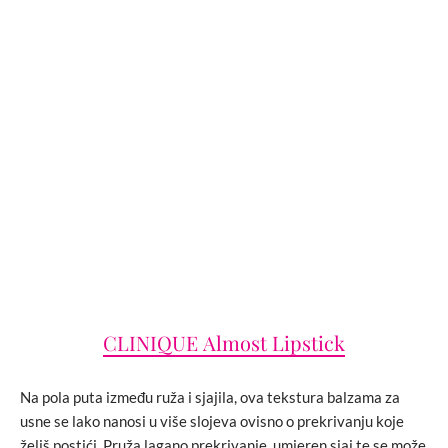
CLINIQUE Almost Lipstick
Na pola puta između ruža i sjajila, ova tekstura balzama za
usne se lako nanosi u više slojeva ovisno o prekrivanju koje
želiš postići.​ Pruža lagano prekrivanje, umjeren sjaj te se može