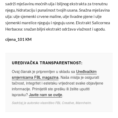
sadrži mješavinu moćnih ulja i biljnog ekstrakta za trenutnu
njegu, hidrataciju i punašnost tvojih usana. Snažna mješavina
ulja: ulje sjemenki crvene maline, ulje livadne pjene i ulje
sjemenki marelice njeguju i njeguju usne. Ekstrakt Salicornea
Herbacea: snažan biljni ekstrakt održava vlažnost i ugodu.
cijena_101 KM
UREĐIVAČKA TRANSPARENTNOST:
Ovaj članak je pripremljen u skladu sa
Uređivačkim
smjernicama FBL magazina
. Naša misija je osigurati
tačnost, integritet i estetsku vrijednost svake objavljene
informacije. Primijetili ste grešku ili želite uputiti
ispravku?
Javite nam se ovdje
.
Sadržaj je autorsko vlasništvo FBL Creative, Mannheim.