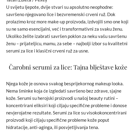
U svijetu ljepote, dvije stvari su apsolutno neophodne:
savršeno njegovano lice i bezvremenski crveni ruž. Dok
prolazimo kroz more make-up proizvoda, izdvojili smo one koji
su ne samo esencijalni, već i transformativni za svaku ženu.
Ukoliko želite izabrati savršen poklon za neku vašu savršenu
ženu – prijateljicu, mamu, za sebe – najbolji izbor su kvalitetni
serumi za lice i klasični crveni ruž za usne.
Čarobni serumi za lice: Tajna blještave kože
Njega kože je osnova svakog besprijekornog makeup looka.
Nema šminke koja će izgledati savršeno bez zdrave, sjajne
kože. Serumi su herojski proizvodi u našoj beauty rutini –
koncentrirani eliksiri koji ciljaju specifične probleme i donose
nevjerojatne rezultate. Serumi za lice su visokokoncentrirani
proizvodi koji ciljaju specifične probleme kože poput
hidratacije, anti-aginga, ili posvjetljivanja tena.