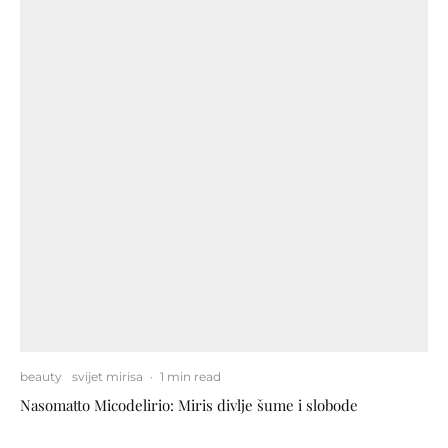
beauty
svijet mirisa
·
1 min read
Nasomatto Micodelirio: Miris divlje šume i slobode