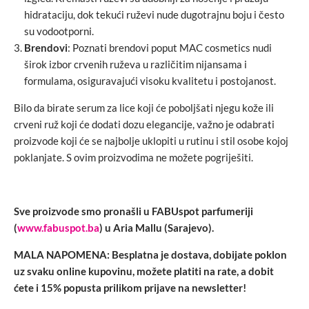
hidrataciju, dok tekući ruževi nude dugotrajnu boju i često
su vodootporni.
Brendovi
: Poznati brendovi poput MAC cosmetics nudi
širok izbor crvenih ruževa u različitim nijansama i
formulama, osiguravajući visoku kvalitetu i postojanost.
Bilo da birate serum za lice koji će poboljšati njegu kože ili
crveni ruž koji će dodati dozu elegancije, važno je odabrati
proizvode koji će se najbolje uklopiti u rutinu i stil osobe kojoj
poklanjate. S ovim proizvodima ne možete pogriješiti.
Sve proizvode smo pronašli u FABUspot parfumeriji
(
www.fabuspot.ba
) u Aria Mallu (Sarajevo).
MALA NAPOMENA: Besplatna je dostava, dobijate poklon
uz svaku online kupovinu, možete platiti na rate, a dobit
ćete i 15% popusta prilikom prijave na newsletter!