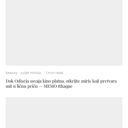
beauty
svijet mirisa
·
1 min read
Dok Odiseja osvaja kino platna, otkrijte miris koji pretvara
mit u ličnu priču — MEMO Ithaque