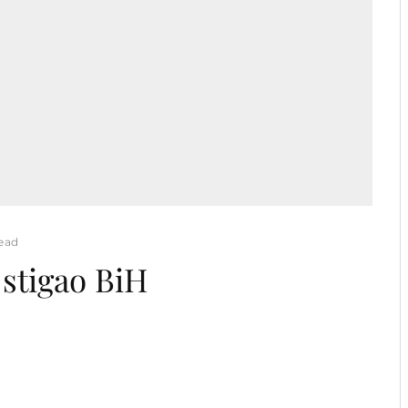
read
stigao BiH