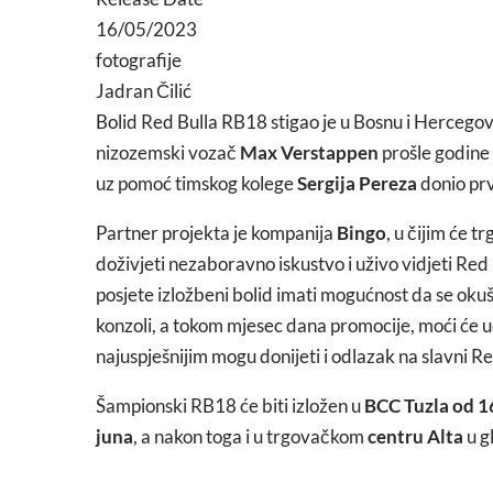
16/05/2023
fotografije
Jadran Čilić
Bolid Red Bulla RB18 stigao je u Bosnu i Hercegovi
nizozemski vozač
Max Verstappen
prošle godine 
uz pomoć timskog kolege
Sergija Pereza
donio prv
Partner projekta je kompanija
Bingo
, u čijim će t
doživjeti nezaboravno iskustvo i uživo vidjeti Red B
posjete izložbeni bolid imati mogućnost da se okuš
konzoli, a tokom mjesec dana promocije, moći će u
najuspješnijim mogu donijeti i odlazak na slavni Re
Šampionski RB18 će biti izložen u
BCC Tuzla od 16
juna
, a nakon toga i u trgovačkom
centru Alta
u g