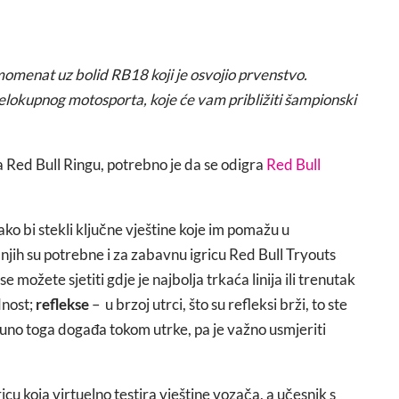
momenat uz bolid RB18 koji je osvojio prvenstvo.
 cjelokupnog motosporta, koje će vam približiti šampionski
na Red Bull Ringu, potrebno je da se odigra
Red Bull
ko bi stekli ključne vještine koje im pomažu u
njih su potrebne i za zabavnu igricu Red Bull Tryouts
se možete sjetiti gdje je najbolja trkaća linija ili trenutak
dnost;
reflekse
– u brzoj utrci, što su refleksi brži, to ste
puno toga događa tokom utrke, pa je važno usmjeriti
ricu koja virtuelno testira vještine vozača, a učesnik s