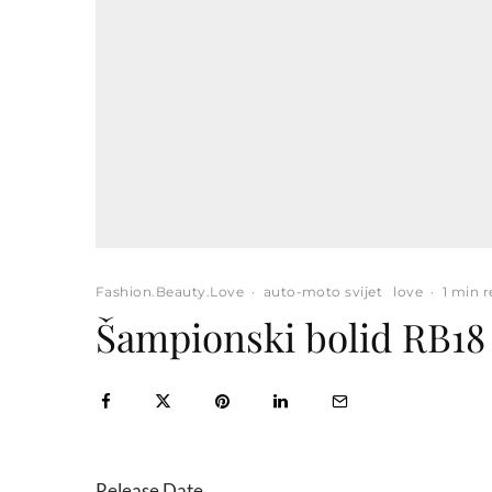
Fashion.Beauty.Love
·
auto-moto svijet
love
·
1 min 
Šampionski bolid RB18 
Release Date