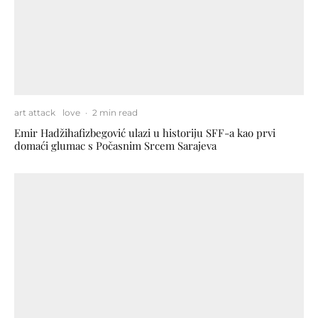
art attack
love
·
2 min read
Emir Hadžihafizbegović ulazi u historiju SFF-a kao prvi
domaći glumac s Počasnim Srcem Sarajeva