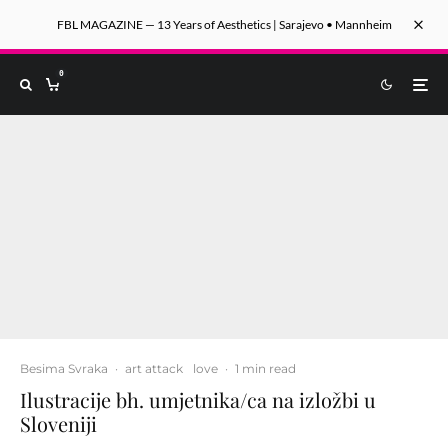
FBL MAGAZINE — 13 Years of Aesthetics | Sarajevo • Mannheim
0
Besima Svraka
·
art attack
love
·
1 min read
Ilustracije bh. umjetnika/ca na izložbi u
Sloveniji