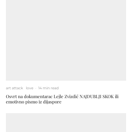
art attack
love
·
14 min read
Osvrt na dokumentarac Lejle Zvizdić NAJDUBLJI SKOK ili
emotivno pismo iz dijaspore