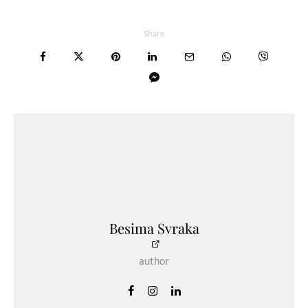
Share
Besima Svraka
author