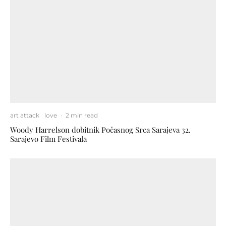
art attack
love
·
2 min read
Woody Harrelson dobitnik Počasnog Srca Sarajeva 32.
Sarajevo Film Festivala