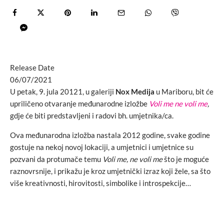
Release Date
06/07/2021
U petak, 9. jula 20121, u galeriji
Nox Medija
u Mariboru, bit će
upriličeno otvaranje međunarodne izložbe
Voli me ne voli me
,
gdje će biti predstavljeni i radovi bh. umjetnika/ca.
Ova međunarodna izložba nastala 2012 godine, svake godine
gostuje na nekoj novoj lokaciji, a umjetnici i umjetnice su
pozvani da protumače temu
Voli me, ne voli me
što je moguće
raznovrsnije, i prikažu je kroz umjetnički izraz koji žele, sa što
više kreativnosti, hirovitosti, simbolike i introspekcije…