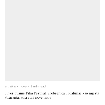
art attack
love
·
8 min read
Silver Frame Film Festival: Srebrenica i Bratunac kao mjesta
stvaranja, susreta i nove nade