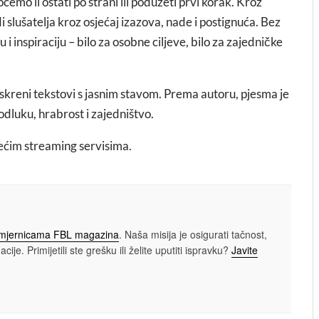
emo li ostati po strani ili poduzeti prvi korak. Kroz
 slušatelja kroz osjećaj izazova, nade i postignuća. Bez
 i inspiraciju – bilo za osobne ciljeve, bilo za zajedničke
iskreni tekstovi s jasnim stavom. Prema autoru, pjesma je
odluku, hrabrost i zajedništvo.
ećim streaming servisima.
smjernicama FBL magazina
. Naša misija je osigurati tačnost,
cije. Primijetili ste grešku ili želite uputiti ispravku?
Javite