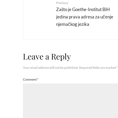
Previous
Zašto je Goethe-Institut BiH
jedina prava adresa za učenje
njemačkog jezika
Leave a Reply
Your email address will not be published.
Required fields are marked
*
Comment
*