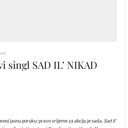
read
i singl SAD IL’ NIKAD
onosi jasnu poruku: pravo vrijeme za akciju je sada.
Sad il’