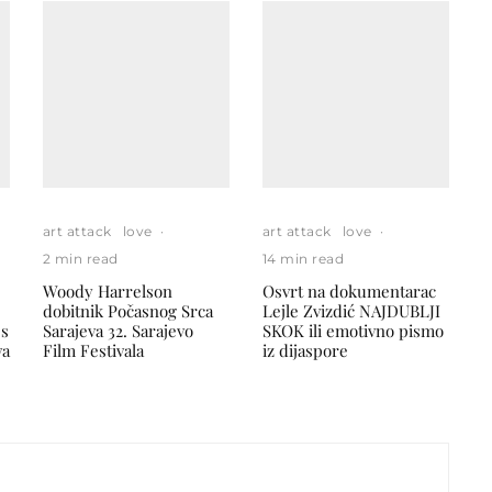
art attack
love
·
art attack
love
·
2 min read
14 min read
Woody Harrelson
Osvrt na dokumentarac
dobitnik Počasnog Srca
Lejle Zvizdić NAJDUBLJI
 s
Sarajeva 32. Sarajevo
SKOK ili emotivno pismo
va
Film Festivala
iz dijaspore