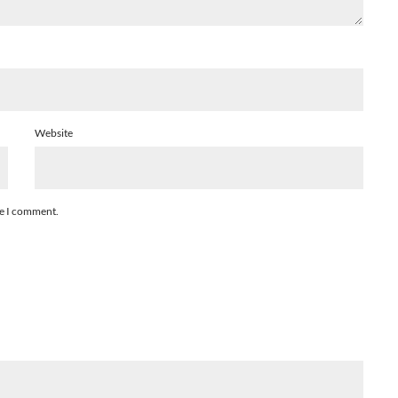
Website
me I comment.