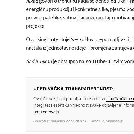
nikad
govori o trenutku kada se donosi odluka – hoć
energičnu produkciju i konkretne slike, pjesma vodi
previše patetike, stihovi i aranžman daju motivaciju
projekte.
Ovaj singl potvrđuje NeskoHov prepoznatljiv stil, 
nastala iz jednostavne ideje – promjena zahtijeva 
Sad il’ nikad
je dostupna na
YouTube-u
i svim vod
UREĐIVAČKA TRANSPARENTNOST:
Ovaj članak je pripremljen u skladu sa
Uređivačkim 
integritet i estetsku vrijednost svake objavljene informa
nam se ovdje
.
Sadržaj je autorsko vlasništvo FBL Creative, Mannheim.