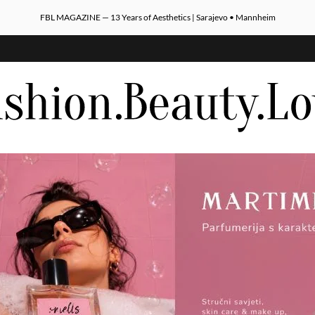
FBL MAGAZINE — 13 Years of Aesthetics | Sarajevo • Mannheim