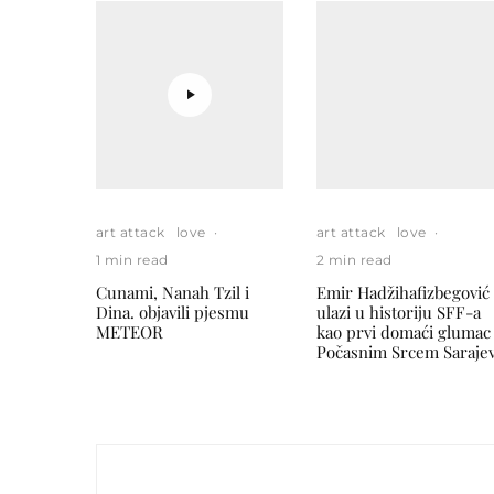
art attack
love
·
art attack
love
·
1 min read
2 min read
Cunami, Nanah Tzil i
Emir Hadžihafizbegović
Dina. objavili pjesmu
ulazi u historiju SFF-a
METEOR
kao prvi domaći glumac
Počasnim Srcem Saraje