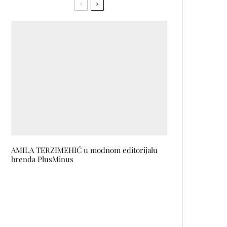
AMILA TERZIMEHIĆ u modnom editorijalu
brenda PlusMinus
Valentinovo uz mirise i luksuzne
poklone iz FABUspot parfimerije