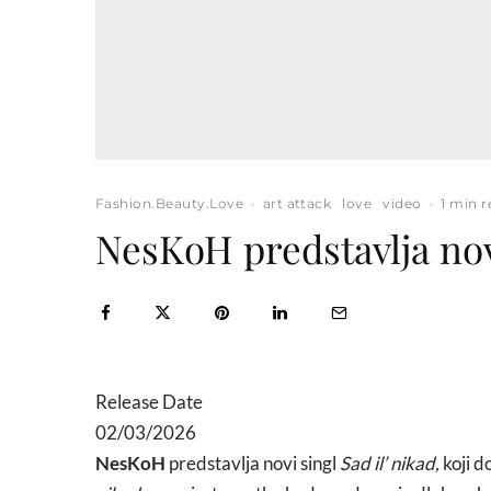
Fashion.Beauty.Love
·
art attack
love
video
·
1 min 
NesKoH predstavlja nov
Release Date
02/03/2026
NesKoH
predstavlja novi singl
Sad il’ nikad,
koji d