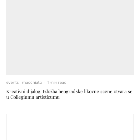
events
macchiato
·
1 min read
Kreativni dijalog: Izložba beogradske likovne scene otvara se
u Collegiumu artisticumu