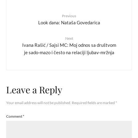
Previous
Look dana: Nataša Govedarica
Next
Ivana Rašić / Sajsi MC: Moj odnos sa društvom
je sado-mazo i često na relaciji ljubav-mržnja
Leave a Reply
Your email address will not be published.
Required fields are marked
*
Comment
*