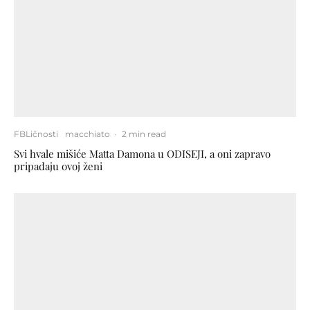
FBLičnosti
macchiato
·
2 min read
Svi hvale mišiće Matta Damona u ODISEJI, a oni zapravo
pripadaju ovoj ženi