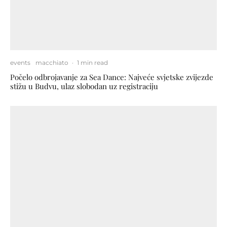
events
macchiato
·
1 min read
Počelo odbrojavanje za Sea Dance: Najveće svjetske zvijezde
stižu u Budvu, ulaz slobodan uz registraciju