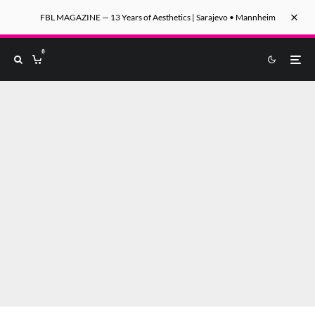
FBL MAGAZINE — 13 Years of Aesthetics | Sarajevo • Mannheim
0