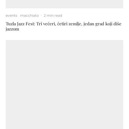
events
macchiato
·
2 min read
Tuzla Jazz Fest: Tri večeri, četiri zemlje, jedan grad koji diše
jazzom