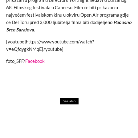
68. Filmskog festivala u Cannesu. Film će biti prikazan u
najvećem festivalskom kinu u okviru Open Air programa gdje
će Del Toru pred 3,000 ljubitelja filma biti dodijeljeno
Počasno
Srce Sarajeva.
[youtube]https://www.youtube.com/watch?
v=eQfqygkNMqE[/youtube]
foto_SFF/
Facebook
See also
events
macchiato
U Zagrebu održana pretpremijera nove
HBO original serije DINA:
PROROČANSTVO