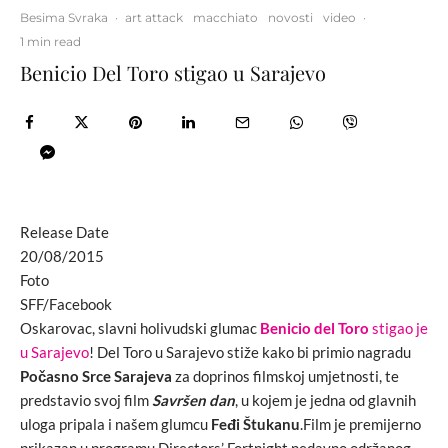
Besima Svraka
·
art attack
macchiato
novosti
video
·
1 min read
Benicio Del Toro stigao u Sarajevo
Release Date
20/08/2015
Foto
SFF/Facebook
Oskarovac, slavni holivudski glumac
Benicio del Toro
stigao je
u Sarajevo
! Del Toro u Sarajevo stiže kako bi primio nagradu
Počasno Srce Sarajeva
za doprinos filmskoj umjetnosti, te
predstavio svoj film
Savršen dan
, u kojem je jedna od glavnih
uloga pripala i našem glumcu
Feđi Štukanu
.Film je premijerno
prikazan u programu Directors’ Fortnight nedavno održanog