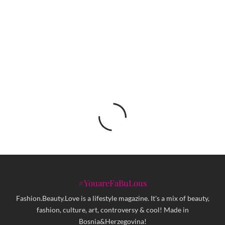
Isla Bohemia: Novi parfem CARNER
BARCELONA koji miriše na slobodu i divlje
ostrvo
#YouareFaBuLous
Fashion.Beauty.Love is a lifestyle magazine. It's a mix of beauty,
fashion, culture, art, controversy & cool! Made in
Bosnia&Herzegovina!