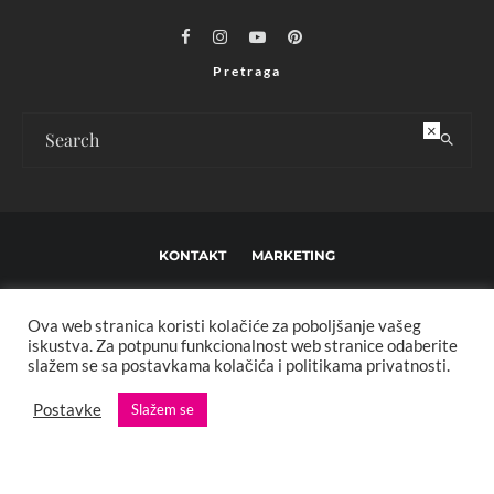
Pretraga
×
KONTAKT
MARKETING
USLOVI KORIŠTENJA I UREĐIVAČKE SMJERNICE
Ova web stranica koristi kolačiće za poboljšanje vašeg
IMPRESSUM
O NAMA
iskustva. Za potpunu funkcionalnost web stranice odaberite
slažem se sa postavkama kolačića i politikama privatnosti.
Copyright © 2013 - 2025 FBL creative. Sva prava zadržana. Developed by:
Postavke
Slažem se
XStreamThemes