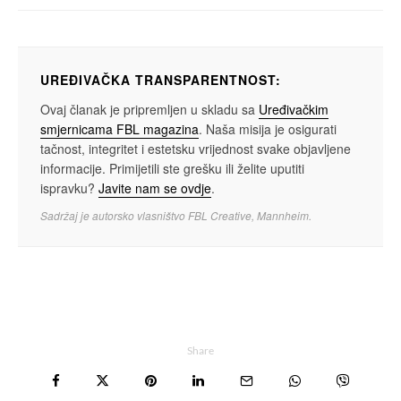
UREĐIVAČKA TRANSPARENTNOST:
Ovaj članak je pripremljen u skladu sa
Uređivačkim
smjernicama FBL magazina
. Naša misija je osigurati
tačnost, integritet i estetsku vrijednost svake objavljene
informacije. Primijetili ste grešku ili želite uputiti
ispravku?
Javite nam se ovdje
.
Sadržaj je autorsko vlasništvo FBL Creative, Mannheim.
Share