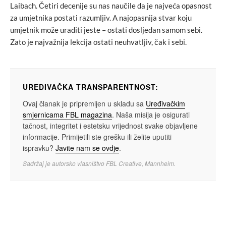
Laibach. Četiri decenije su nas naučile da je najveća opasnost
za umjetnika postati razumljiv. A najopasnija stvar koju
umjetnik može uraditi jeste – ostati dosljedan samom sebi.
Zato je najvažnija lekcija ostati neuhvatljiv, čak i sebi.
UREĐIVAČKA TRANSPARENTNOST:
Ovaj članak je pripremljen u skladu sa
Uređivačkim
smjernicama FBL magazina
. Naša misija je osigurati
tačnost, integritet i estetsku vrijednost svake objavljene
informacije. Primijetili ste grešku ili želite uputiti
ispravku?
Javite nam se ovdje
.
Sadržaj je autorsko vlasništvo FBL Creative, Mannheim.