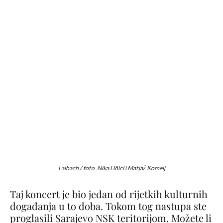
Laibach / foto_Nika Hölcl i Matjaž Komelj
Taj koncert je bio jedan od rijetkih kulturnih
događanja u to doba. Tokom tog nastupa ste
proglasili Sarajevo NSK teritorijom. Možete li