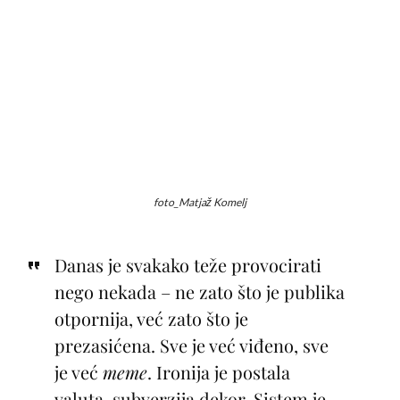
foto_Matjaž Komelj
Danas je svakako teže provocirati
nego nekada – ne zato što je publika
otpornija, već zato što je
prezasićena. Sve je već viđeno, sve
je već
meme
. Ironija je postala
valuta, subverzija dekor. Sistem je