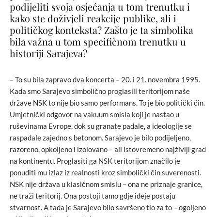
podijeliti svoja osjećanja u tom trenutku i
kako ste doživjeli reakcije publike, ali i
političkog konteksta? Zašto je ta simbolika
bila važna u tom specifičnom trenutku u
historiji Sarajeva?
– To su bila zapravo dva koncerta – 20. i 21. novembra 1995.
Kada smo Sarajevo simbolično proglasili teritorijom naše
države NSK to nije bio samo performans. To je bio politički čin.
Umjetnički odgovor na vakuum smisla koji je nastao u
ruševinama Evrope, dok su granate padale, a ideologije se
raspadale zajedno s betonom. Sarajevo je bilo podijeljeno,
razoreno, opkoljeno i izolovano – ali istovremeno najživlji grad
na kontinentu. Proglasiti ga NSK teritorijom značilo je
ponuditi mu izlaz iz realnosti kroz simbolički čin suverenosti.
NSK nije država u klasičnom smislu – ona ne priznaje granice,
ne traži teritorij. Ona postoji tamo gdje ideje postaju
stvarnost. A tada je Sarajevo bilo savršeno tlo za to – ogoljeno