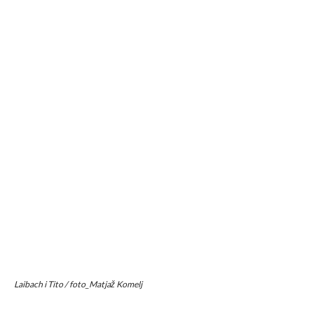
Laibach i Tito / foto_Matjaž Komelj