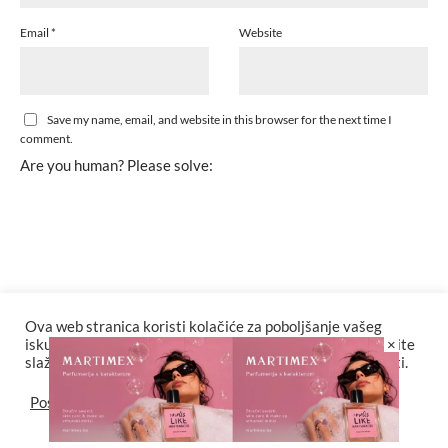
Email
*
Website
Save my name, email, and website in this browser for the next time I
comment.
Are you human? Please solve:
Ova web stranica koristi kolačiće za poboljšanje vašeg
×
iskustva. Za potpunu funkcionalnost web stranice odaberite
slažem se sa postavkama kolačića i politikama privatnosti.
Postavke
Slažem se