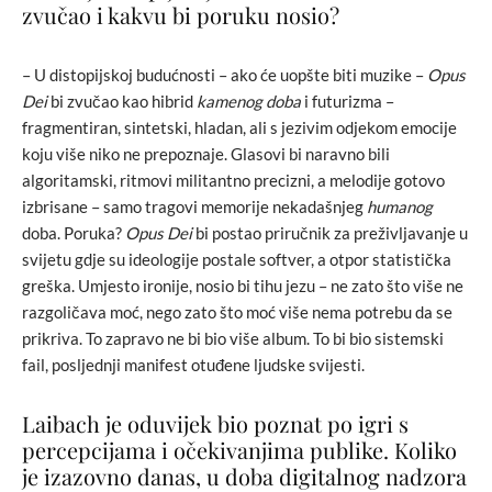
zvučao i kakvu bi poruku nosio?
– U distopijskoj budućnosti – ako će uopšte biti muzike –
Opus
Dei
bi zvučao kao hibrid
kamenog doba
i futurizma –
fragmentiran, sintetski, hladan, ali s jezivim odjekom emocije
koju više niko ne prepoznaje. Glasovi bi naravno bili
algoritamski, ritmovi militantno precizni, a melodije gotovo
izbrisane – samo tragovi memorije nekadašnjeg
humano
g
doba. Poruka?
Opus Dei
bi postao priručnik za preživljavanje u
svijetu gdje su ideologije postale softver, a otpor statistička
greška. Umjesto ironije, nosio bi tihu jezu – ne zato što više ne
razgoličava moć, nego zato što moć više nema potrebu da se
prikriva. To zapravo ne bi bio više album. To bi bio sistemski
fail, posljednji manifest otuđene ljudske svijesti.
Laibach je oduvijek bio poznat po igri s
percepcijama i očekivanjima publike. Koliko
je izazovno danas, u doba digitalnog nadzora