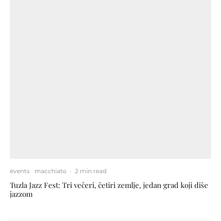
events
macchiato
·
2 min read
Tuzla Jazz Fest: Tri večeri, četiri zemlje, jedan grad koji diše
jazzom