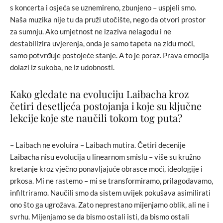
s koncerta i osjeća se uznemireno, zbunjeno – uspjeli smo.
Naša muzika nije tu da pruži utočište, nego da otvori prostor
za sumnju. Ako umjetnost ne izaziva nelagodu i ne
destabilizira uvjerenja, onda je samo tapeta na zidu moći,
samo potvrđuje postojeće stanje. A to je poraz. Prava emocija
dolazi iz sukoba, ne iz udobnosti.
Kako gledate na evoluciju Laibacha kroz
četiri desetljeća postojanja i koje su ključne
lekcije koje ste naučili tokom tog puta?
– Laibach ne evoluira – Laibach mutira. Četiri decenije
Laibacha nisu evolucija u linearnom smislu – više su kružno
kretanje kroz vječno ponavljajuće obrasce moći, ideologije i
prkosa. Mi ne rastemo – mi se transformiramo, prilagođavamo,
infiltriramo. Naučili smo da sistem uvijek pokušava asimilirati
ono što ga ugrožava. Zato neprestano mijenjamo oblik, ali ne i
svrhu. Mijenjamo se da bismo ostali isti, da bismo ostali