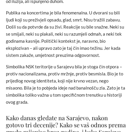
od iluzija, ali ispunjeno duhom.
Publika na koncertima je bila fenomenalna. U dvorani su bili
ljudi koji su preživjeli opsadu, glad, smrt. Nisu tražili zabavu.
Došli su da potvrde da su živi. Reakcije su bile snažne. Neki su
se smijali, neki su plakali, neki su razumjeli odmah, a neki tek
godinama kasnije. Politički kontekst je, naravno, bio
eksplozivan – ali upravo zato je taj čin imao težinu. Jer kada
sistem zakaže, umjetnost preuzima odgovornost.
Simbolika NSK teritorije u Sarajevu bila je stoga čin otpora –
protiv nacionalizama, protiv mržnje, protiv besmisla. Bio je to
prijedlog novog identiteta, koji nije krvno vezan, nego
misaono. Bila je to pobjeda ideje nad banalnošču zla. Zato je ta
simbolika toliko važna u tom specifičnom trenutku u historiji
ovog grada.
Kako danas gledate na Sarajevo, nakon
gotovo tri decenije? Kako se vaš odnos prema
gradu mijenjao kroz godine, i kako Sarajevo