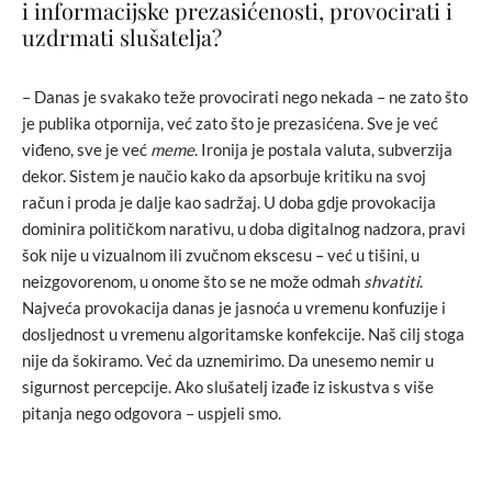
i informacijske prezasićenosti, provocirati i
uzdrmati slušatelja?
– Danas je svakako teže provocirati nego nekada – ne zato što
je publika otpornija, već zato što je prezasićena. Sve je već
viđeno, sve je već
meme
. Ironija je postala valuta, subverzija
dekor. Sistem je naučio kako da apsorbuje kritiku na svoj
račun i proda je dalje kao sadržaj. U doba gdje provokacija
dominira političkom narativu, u doba digitalnog nadzora, pravi
šok nije u vizualnom ili zvučnom ekscesu – već u tišini, u
neizgovorenom, u onome što se ne može odmah
shvatiti
.
Najveća provokacija danas je jasnoća u vremenu konfuzije i
dosljednost u vremenu algoritamske konfekcije. Naš cilj stoga
nije da šokiramo. Već da uznemirimo. Da unesemo nemir u
sigurnost percepcije. Ako slušatelj izađe iz iskustva s više
pitanja nego odgovora – uspjeli smo.