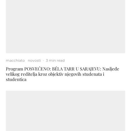
macchiato
novosti
·
3 min read
Program POSVEĆENO: BÉLA TARR U SARAJEVU: Nasljeđe
velikog reditelja kroz objektiv njegovih studenata i
studentica