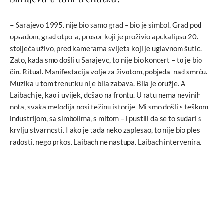
–
Sarajevo 1995. nije bio samo grad – bio je simbol. Grad pod
opsadom, grad otpora, prosor koji je proživio apokalipsu 20.
stoljeća uživo, pred kamerama svijeta koji je uglavnom šutio.
Zato, kada smo došli u Sarajevo, to nije bio koncert – to je bio
čin. Ritual. Manifestacija volje za životom, pobjeda nad smrću.
Muzika u tom trenutku nije bila zabava. Bila je oružje. A
Laibach je, kao i uvijek, došao na frontu. U ratu nema nevinih
nota, svaka melodija nosi težinu istorije. Mi smo došli s teškom
industrijom, sa simbolima, s mitom – i pustili da se to sudari s
krvlju stvarnosti. I ako je tada neko zaplesao, to nije bio ples
radosti, nego prkos. Laibach ne nastupa. Laibach intervenira.