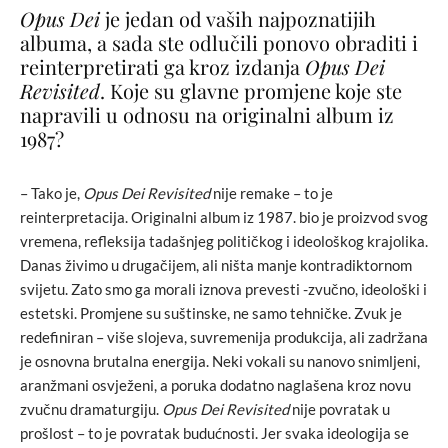
Opus Dei
je jedan od vaših najpoznatijih
albuma, a sada ste odlučili ponovo obraditi i
reinterpretirati ga kroz izdanja
Opus Dei
Revisited
. Koje su glavne promjene koje ste
napravili u odnosu na originalni album iz
1987?
– Tako je,
Opus Dei Revisited
nije remake – to je
reinterpretacija. Originalni album iz 1987. bio je proizvod svog
vremena, refleksija tadašnjeg političkog i ideološkog krajolika.
Danas živimo u drugačijem, ali ništa manje kontradiktornom
svijetu. Zato smo ga morali iznova prevesti -zvučno, ideološki i
estetski. Promjene su suštinske, ne samo tehničke. Zvuk je
redefiniran – više slojeva, suvremenija produkcija, ali zadržana
je osnovna brutalna energija. Neki vokali su nanovo snimljeni,
aranžmani osvježeni, a poruka dodatno naglašena kroz novu
zvučnu dramaturgiju.
Opus Dei Revisited
nije povratak u
prošlost – to je povratak budućnosti. Jer svaka ideologija se