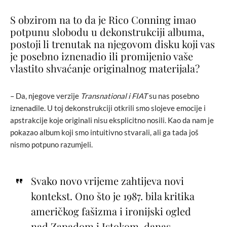
S obzirom na to da je Rico Conning imao
potpunu slobodu u dekonstrukciji albuma,
postoji li trenutak na njegovom disku koji vas
je posebno iznenadio ili promijenio vaše
vlastito shvaćanje originalnog materijala?
– Da, njegove verzije
Transnational i FIAT
su nas posebno
iznenadile. U toj dekonstrukciji otkrili smo slojeve emocije i
apstrakcije koje originali nisu eksplicitno nosili. Kao da nam je
pokazao album koji smo intuitivno stvarali, ali ga tada još
nismo potpuno razumjeli.
Svako novo vrijeme zahtijeva novi
kontekst. Ono što je 1987. bila kritika
američkog fašizma i ironijski ogled
nad Zapadom i Istokom, danas