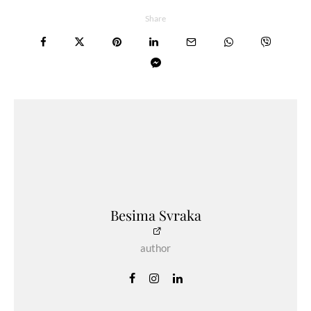
Share
Besima Svraka
author