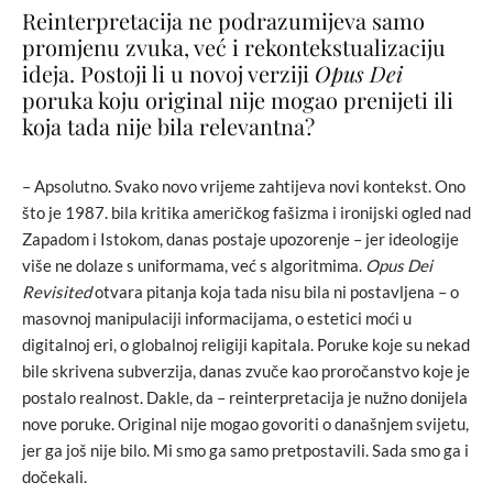
Reinterpretacija ne podrazumijeva samo
promjenu zvuka, već i rekontekstualizaciju
ideja. Postoji li u novoj verziji
Opus Dei
poruka koju original nije mogao prenijeti ili
koja tada nije bila relevantna?
– Apsolutno. Svako novo vrijeme zahtijeva novi kontekst. Ono
što je 1987. bila kritika američkog fašizma i ironijski ogled nad
Zapadom i Istokom, danas postaje upozorenje – jer ideologije
više ne dolaze s uniformama, već s algoritmima.
Opus Dei
Revisited
otvara pitanja koja tada nisu bila ni postavljena – o
masovnoj manipulaciji informacijama, o estetici moći u
digitalnoj eri, o globalnoj religiji kapitala. Poruke koje su nekad
bile skrivena subverzija, danas zvuče kao proročanstvo koje je
postalo realnost. Dakle, da – reinterpretacija je nužno donijela
nove poruke. Original nije mogao govoriti o današnjem svijetu,
jer ga još nije bilo. Mi smo ga samo pretpostavili. Sada smo ga i
dočekali.