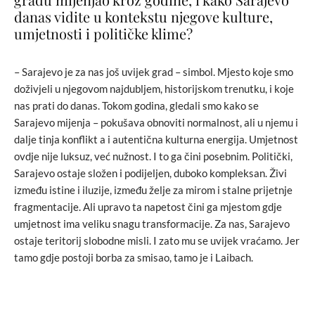
danas vidite u kontekstu njegove kulture,
umjetnosti i političke klime?
– Sarajevo je za nas još uvijek grad – simbol. Mjesto koje smo
doživjeli u njegovom najdubljem, historijskom trenutku, i koje
nas prati do danas. Tokom godina, gledali smo kako se
Sarajevo mijenja – pokušava obnoviti normalnost, ali u njemu i
dalje tinja konflikt a i autentična kulturna energija. Umjetnost
ovdje nije luksuz, već nužnost. I to ga čini posebnim. Politički,
Sarajevo ostaje složen i podijeljen, duboko kompleksan. Živi
između istine i iluzije, između želje za mirom i stalne prijetnje
fragmentacije. Ali upravo ta napetost čini ga mjestom gdje
umjetnost ima veliku snagu transformacije. Za nas, Sarajevo
ostaje teritorij slobodne misli. I zato mu se uvijek vraćamo. Jer
tamo gdje postoji borba za smisao, tamo je i Laibach.