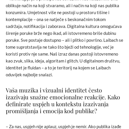
oblikuje način na koji stvaramo, ali i način na koji nas publika
konzumira. Umjetnost više ne postoji u prostoru tišine i
kontemplacije – ona se natječe s beskonačnim tokom
sadržaja, notifikacija i zaborava. Digitalna kultura omogućava
širenje poruke brže nego ikad, ali istovremeno briše dubinu
poruke. Sve postaje dostupno – ali i plitko i površno. Laibach se
tome suprotstavlja ne tako što bježi od tehnologije, već je
koristi protiv nje same. Naš izraz danas postoji istovremeno
kao zvuk, slika, ideja, algoritam i glitch. U digitalnom društvu,
identitet je fluidan – a to je teritorij na kojem se Laibach
oduvijek najbolje snalazi.
Vaša muzika i vizualni identitet često
izazivaju snažne emocionalne reakcije. Kako
definirate uspjeh u kontekstu izazivanja
promišljanja i emocija kod publike?
– Za nas, uspjeh nije aplauz, uspjeh je nemir. Ako publika izađe