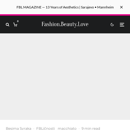
FBL MAGAZINE — 13 Years of Aesthetics | Sarajevo • Mannheim
0
Besima Svraka
·
FBLičnosti
macchiato
·
9 min read