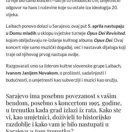
to nije bio samo koncert—bio je to simbolički čin, umjetnički
odgovor na haos i ruševine koje su ostale iza ideologija 20.
vijeka.
Laibach ponovo dolazi u Sarajevo, ovaj put
5. aprila nastupaju
u Domu mladih
u sklopu svjetske turneje
Opus Dei Revisited
,
kojom obilježavaju re-izdanje kultnog albuma
Opus Dei
. Ovaj
koncert nije samo muzički događaj, već i nastavak dijaloga koji
traje od njihovog prvog nastupa ovdje.
Razgovarali smo sa liderom kultne slovenske grupe Laibach,
Ivanom Janijem Novakom
, o prošlosti, sadašnjosti i
budućnosti, o umjetnosti kao subverziji i muzici kao oružju.
Sarajevo ima posebnu povezanost s vašim
bendom, posebno s koncertom 1995. godine,
u trenutku kada grad izlazi iz rata. Kako ste
vi, kao umjetnici, doživjeli to historijsko
razdoblje i kako vam je bilo nastupati u
Sarajevu u tom trenutku?