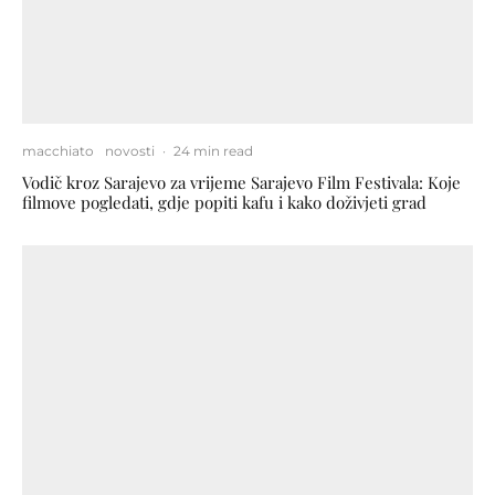
macchiato
novosti
·
24 min read
Vodič kroz Sarajevo za vrijeme Sarajevo Film Festivala: Koje
filmove pogledati, gdje popiti kafu i kako doživjeti grad