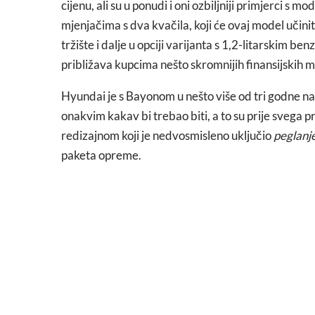
cijenu, ali su u ponudi i oni ozbiljniji primjerc
mjenjačima s dva kvačila, koji će ovaj model učiniti
tržište i dalje u opciji varijanta s 1,2-litarskim b
približava kupcima nešto skromnijih finansijskih 
Hyundai je s Bayonom u nešto više od tri godne n
onakvim kakav bi trebao biti, a to su prije svega pr
redizajnom koji je nedvosmisleno uključio
peglanj
paketa opreme.