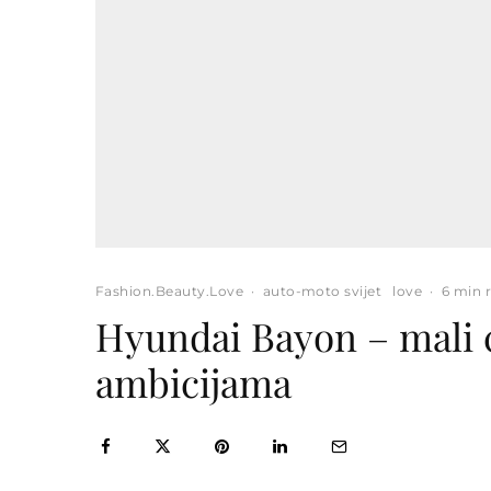
Fashion.Beauty.Love
·
auto-moto svijet
love
·
6 min 
Hyundai Bayon – mali c
ambicijama