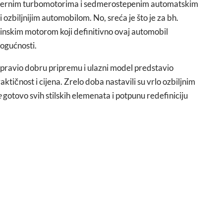
i s modernim turbomotorima i sedmerostepenim automatskim
 ozbiljnijim automobilom. No, sreća je što je za bh.
enzinskim motorom koji definitivno ovaj automobil
mogućnosti.
apravio dobru pripremu i ulazni model predstavio
aktičnost i cijena. Zrelo doba nastavili su vrlo ozbiljnim
e
gotovo svih stilskih elemenata i potpunu redefiniciju