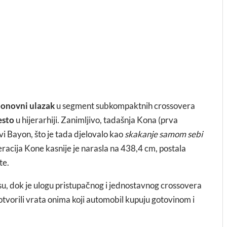
onovni ulazak
u segment subkompaktnih crossovera
esto
u hijerarhiji. Zanimljivo, tadašnja Kona (prva
ovi Bayon, što je tada djelovalo kao
skakanje samom sebi
neracija Kone kasnije je narasla na 438,4 cm, postala
te.
lasu, dok je ulogu pristupačnog i jednostavnog crossovera
otvorili vrata onima koji automobil kupuju gotovinom i