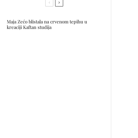
Maja Zećo blistala na crvenom tepihu u
kreaciji Kaftan studija
Pogledajte video izložbu IZBJEĆI
RAT fotografa Luigija Ottanija i
umjetnice Roberte Biagiarelli
Jet Black Diamonds predstavljaju
novi singl KJE STE VSI?
Finska proglašena najsretnijom
zemljom na svijetu devetu
godinu zaredom
JYSK: Nadahnuti prirodom