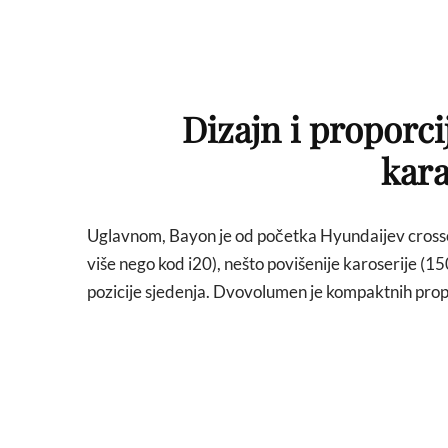
Dizajn i proporci
kar
Uglavnom, Bayon je od početka Hyundaijev crossov
više nego kod i20), nešto povišenije karoserije (15
pozicije sjedenja. Dvovolumen je kompaktnih propor