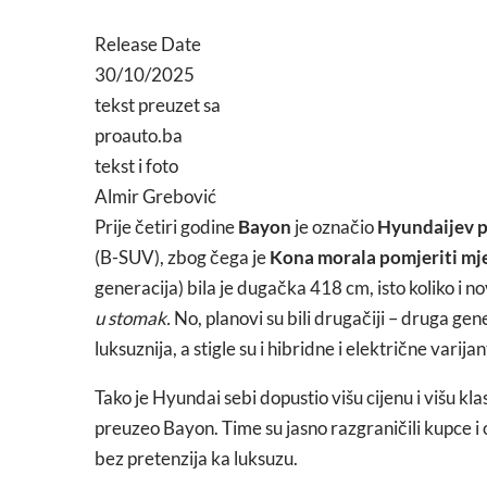
Release Date
30/10/2025
tekst preuzet sa
proauto.ba
tekst i foto
Almir Grebović
Prije četiri godine
Bayon
je označio
Hyundaijev p
(B-SUV), zbog čega je
Kona morala pomjeriti mj
generacija) bila je dugačka 418 cm, isto koliko i n
u stomak.
No, planovi su bili drugačiji – druga ge
luksuznija, a stigle su i hibridne i električne varijan
Tako je Hyundai sebi dopustio višu cijenu i višu k
preuzeo Bayon. Time su jasno razgraničili kupce i 
bez pretenzija ka luksuzu.