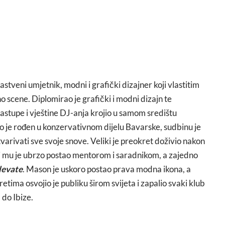
rastveni umjetnik, modni i grafički dizajner koji vlastitim
no scene. Diplomirao je grafički i modni dizajn te
astupe i vještine DJ-anja krojio u samom središtu
ko je rođen u konzervativnom dijelu Bavarske, sudbinu je
stvarivati sve svoje snove. Veliki je preokret doživio nakon
i mu je ubrzo postao mentorom i saradnikom, a zajedno
levate
. Mason je uskoro postao prava modna ikona, a
ima osvojio je publiku širom svijeta i zapalio svaki klub
 do Ibize.