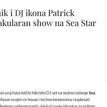
d
ik i DJ ikona Patrick
kularan show na Sea Star
si svoj futuristički hibridni DJ set na sedmo izdanje
Sea
k Mason svojim će house i techno beatovima rasplesati
linskom undergroundu, klešući svoje iskustvo za pultom