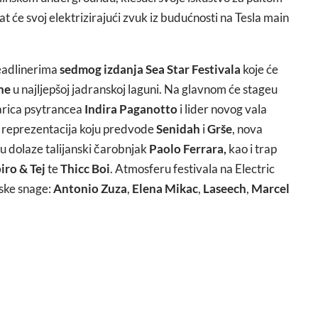
t će svoj elektrizirajući zvuk iz budućnosti na Tesla main
headlinerima
sedmog izdanja Sea Star Festivala
koje će
ne
u najljepšoj jadranskoj laguni. Na glavnom će stageu
arica psytrancea
Indira Paganotto
i lider novog vala
ap reprezentacija koju predvode
Senidah
i
Grše
, nova
u dolaze talijanski čarobnjak
Paolo Ferrara,
kao i trap
iro & Tej
te
Thicc Boi
. Atmosferu festivala na Electric
ske snage:
Antonio Zuza
,
Elena Mikac
,
Laseech
,
Marcel