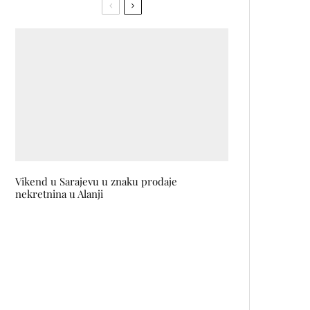
Vikend u Sarajevu u znaku prodaje
nekretnina u Alanji
NEAT online kuharica:
Jednostavno, ukusno i zdravo
Lilibet & Lotus – novi bh.
brendovi: Prirodni put ka