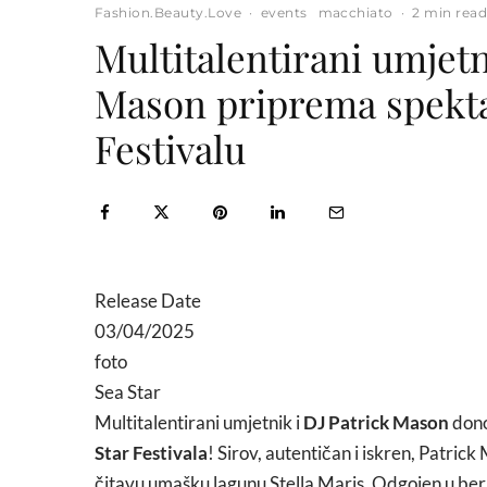
Fashion.Beauty.Love
·
events
macchiato
·
2 min rea
Multitalentirani umjetn
Mason priprema spekta
Festivalu
Release Date
03/04/2025
foto
Sea Star
Multitalentirani umjetnik i
DJ Patrick Mason
dono
Star Festivala
! Sirov, autentičan i iskren, Patric
čitavu umašku lagunu Stella Maris. Odgojen u ber