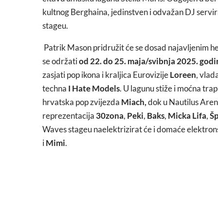
kultnog Berghaina, jedinstven i odvažan DJ servira
stageu.
Patrik Mason pridružit će se dosad najavljenim 
se održati
od 22. do 25. maja/svibnja 2025. godi
zasjati pop ikona i kraljica Eurovizije
Loreen
, vlad
techna
I Hate Models
. U lagunu stiže i moćna tr
hrvatska pop zvijezda
Miach,
dok u Nautilus Aren
reprezentacija
30zona
,
Peki
,
Baks
,
Micka Lifa
,
Šp
Waves stageu naelektrizirat će i domaće elektron
i
Mimi
.