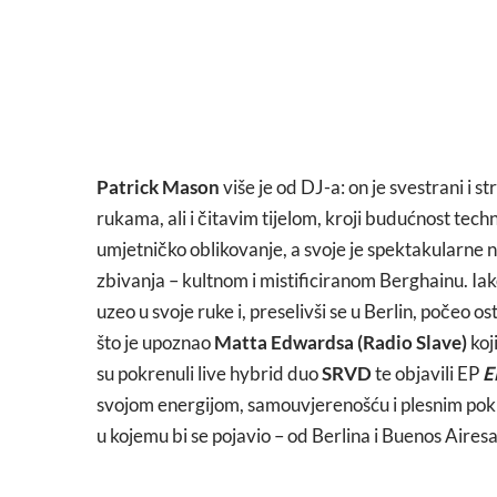
Patrick Mason
više je od DJ-a: on je svestrani i st
rukama, ali i čitavim tijelom, kroji budućnost tech
umjetničko oblikovanje, a svoje je spektakularne n
zbivanja – kultnom i mistificiranom Berghainu. Ia
uzeo u svoje ruke i, preselivši se u Berlin, počeo o
što je upoznao
Matta Edwardsa (Radio Slave)
koj
su pokrenuli live hybrid duo
SRVD
te objavili EP
E
svojom energijom, samouvjerenošću i plesnim pokret
u kojemu bi se pojavio – od Berlina i Buenos Airesa