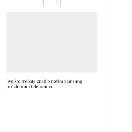
Sve što trebate znati o novim Samsung
preklopnim telefonima
Modna revija kao homage liku i
djelu nekadašnje prve dame
JOVANKE BROZ