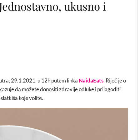
Jednostavno, ukusno i
utra, 29.1.2021. u 12h putem linka
NaidaEats
. Riječ je o
azuje da možete donositi zdravije odluke i prilagoditi
slatkiša koje volite.