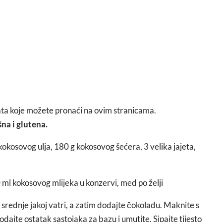
ata koje možete pronaći na ovim stranicama.
na i glutena.
 kokosovog ulja, 180 g kokosovog šećera, 3 velika jajeta,
0 ml kokosovog mlijeka u konzervi, med po želji
srednje jakoj vatri, a zatim dodajte čokoladu. Maknite s
dajte ostatak sastojaka za bazu i umutite. Sipajte tijesto