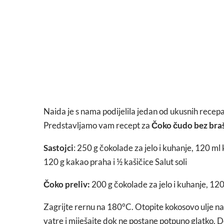
Naida je s nama podijelila jedan od ukusnih recep
Predstavljamo vam recept za
Čoko čudo bez braš
Sastojci
: 250 g čokolade za jelo i kuhanje, 120 ml
120 g kakao praha i ½ kašičice Salut soli
Čoko preliv:
200 g čokolade za jelo i kuhanje, 12
Zagrijte rernu na 180°C. Otopite kokosovo ulje na 
vatre i miješajte dok ne postane potpuno glatko. Do