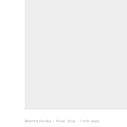
Besima Svraka
·
food
love
·
1 min read