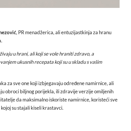
mezović
, PR menadžerica, ali entuzijastkinja za hranu
a.
vaju u hrani, ali koji se vole hraniti zdravo, a
vanjem ukusnih recepata koji su u skladu s vašim
ka za sve one koji izbjegavaju određene namirnice, ali
u obroci biljnog porijekla, ili zdravije verzije omiljenih
čitatelje da maksimalno iskoriste namirnice, koristeći sve
ojoj su stajali kiseli krastavci.