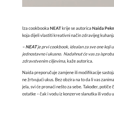
Iza cookbooka
NEAT
krije se autorica
Naida Pek
koja dijeli vlastiti kreativni način zdravijeg kuhanj
– NEAT
je prvi cookbook, idealan za sve one koji uži
jednostavno i ukusno.
Nadahnut će vas za isproba
zdravstvenim ciljevima
, kaže autorica.
Naida preporučuje zamjene ili modifikacije sastoja
ne žrtvujući ukus. Bez obzira na to da li vas zanimaj
jela, svi će pronaći nešto za sebe. Također, potiče 
ostatke – čak i vodu iz konzerve slanutka ili vodu u k