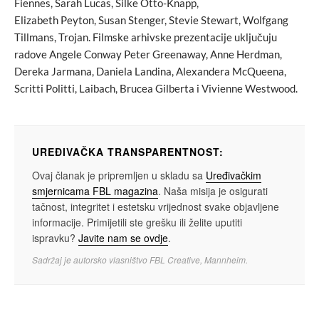
Fiennes, Sarah Lucas, Silke Otto-Knapp,
Elizabeth Peyton, Susan Stenger, Stevie Stewart, Wolfgang
Tillmans, Trojan. Filmske arhivske prezentacije uključuju
radove Angele Conway Peter Greenaway, Anne Herdman,
Dereka Jarmana, Daniela Landina, Alexandera McQueena,
Scritti Politti, Laibach, Brucea Gilberta i Vivienne Westwood.
UREĐIVAČKA TRANSPARENTNOST:
Ovaj članak je pripremljen u skladu sa
Uređivačkim
smjernicama FBL magazina
. Naša misija je osigurati
tačnost, integritet i estetsku vrijednost svake objavljene
informacije. Primijetili ste grešku ili želite uputiti
ispravku?
Javite nam se ovdje
.
Sadržaj je autorsko vlasništvo FBL Creative, Mannheim.