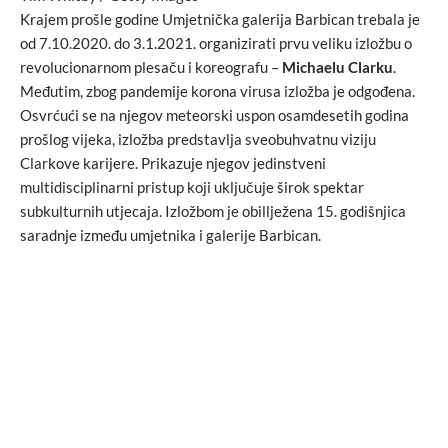
Krajem prošle godine Umjetnička galerija Barbican trebala je
od 7.10.2020. do 3.1.2021. organizirati prvu veliku izložbu o
revolucionarnom plesaču i koreografu –
Michaelu Clarku
.
Međutim, zbog pandemije korona virusa izložba je odgođena.
Osvrćući se na njegov meteorski uspon osamdesetih godina
prošlog vijeka, izložba predstavlja sveobuhvatnu viziju
Clarkove karijere. Prikazuje njegov jedinstveni
multidisciplinarni pristup koji uključuje širok spektar
subkulturnih utjecaja. Izložbom je obillježena 15. godišnjica
saradnje između umjetnika i galerije Barbican.