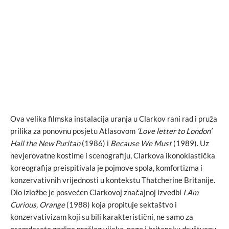
Ova velika filmska instalacija uranja u Clarkov rani rad i pruža
prilika za ponovnu posjetu Atlasovom
‘Love letter to London’
Hail the New Puritan
(1986) i
Because We Must
(1989). Uz
nevjerovatne kostime i scenografiju, Clarkova ikonoklastička
koreografija preispitivala je pojmove spola, komfortizma i
konzervativnih vrijednosti u kontekstu Thatcherine Britanije.
Dio izložbe je posvećen Clarkovoj značajnoj izvedbi
I Am
Curious, Orange
(1988) koja propituje sektaštvo i
konzervativizam koji su bili karakteristični, ne samo za