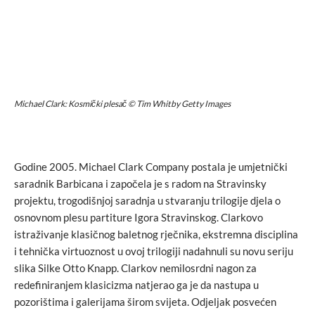
Michael Clark: Kosmički plesač © Tim Whitby Getty Images
Godine 2005. Michael Clark Company postala je umjetnički
saradnik Barbicana i započela je s radom na Stravinsky
projektu, trogodišnjoj saradnja u stvaranju trilogije djela o
osnovnom plesu partiture Igora Stravinskog. Clarkovo
istraživanje klasičnog baletnog rječnika, ekstremna disciplina
i tehnička virtuoznost u ovoj trilogiji nadahnuli su novu seriju
slika Silke Otto Knapp. Clarkov nemilosrdni nagon za
redefiniranjem klasicizma natjerao ga je da nastupa u
pozorištima i galerijama širom svijeta. Odjeljak posvećen