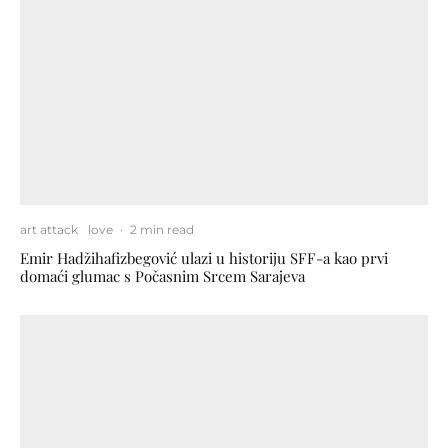
art attack
love
·
2 min read
Emir Hadžihafizbegović ulazi u historiju SFF-a kao prvi
domaći glumac s Počasnim Srcem Sarajeva