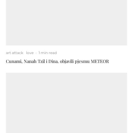
art attack
love
·
1 min read
Cunami, Nanah Tzil i Dina. objavili pjesmu METEOR