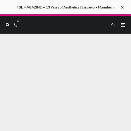
FBL MAGAZINE — 13 Years of Aesthetics | Sarajevo • Mannheim
0