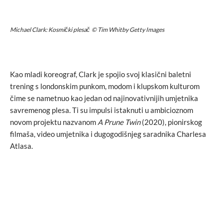
Michael Clark: Kosmički plesač © Tim Whitby Getty Images
Kao mladi koreograf, Clark je spojio svoj klasični baletni
trening s londonskim punkom, modom i klupskom kulturom
čime se nametnuo kao jedan od najinovativnijih umjetnika
savremenog plesa. Ti su impulsi istaknuti u ambicioznom
novom projektu nazvanom
A Prune Twin
(2020), pionirskog
filmaša, video umjetnika i dugogodišnjeg saradnika Charlesa
Atlasa.