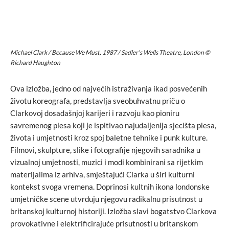
Michael Clark /
Because We Must
, 1987 / Sadler’s Wells Theatre, London ©
Richard Haughton
Ova izložba, jedno od najvećih istraživanja ikad posvećenih
životu koreografa, predstavlja sveobuhvatnu priču o
Clarkovoj dosadašnjoj karijeri i razvoju kao pioniru
savremenog plesa koji je ispitivao najudaljenija sjecišta plesa,
života i umjetnosti kroz spoj baletne tehnike i punk kulture.
Filmovi, skulpture, slike i fotografije njegovih saradnika u
vizualnoj umjetnosti, muzici i modi kombinirani sa rijetkim
materijalima iz arhiva, smještajući Clarka u širi kulturni
kontekst svoga vremena. Doprinosi kultnih ikona londonske
umjetničke scene utvrđuju njegovu radikalnu prisutnost u
britanskoj kulturnoj historiji. Izložba slavi bogatstvo Clarkova
provokativne i elektrificirajuće prisutnosti u britanskom