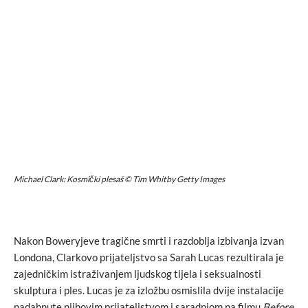
Michael Clark: Kosmički plesaš © Tim Whitby Getty Images
Nakon Boweryjeve tragične smrti i razdoblja izbivanja izvan
Londona, Clarkovo prijateljstvo sa Sarah Lucas rezultirala je
zajedničkim istraživanjem ljudskog tijela i seksualnosti
skulptura i ples. Lucas je za izložbu osmislila dvije instalacije
nadahnute njihovim prijateljstvom i saradnjom na filmu
Before