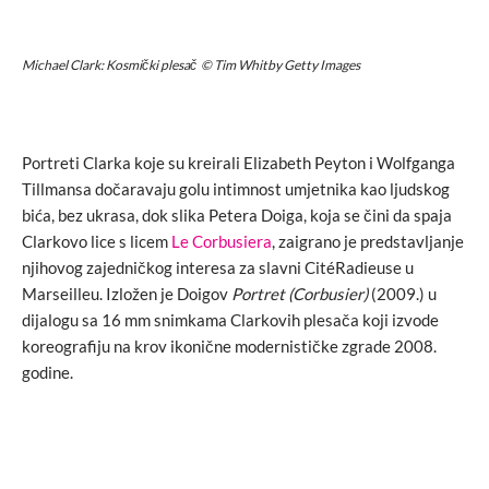
Michael Clark: Kosmički plesač © Tim Whitby Getty Images
Portreti Clarka koje su kreirali Elizabeth Peyton i Wolfganga
Tillmansa dočaravaju golu intimnost umjetnika kao ljudskog
bića, bez ukrasa, dok slika Petera Doiga, koja se čini da spaja
Clarkovo lice s licem
Le Corbusiera
, zaigrano je predstavljanje
njihovog zajedničkog interesa za slavni CitéRadieuse u
Marseilleu. Izložen je Doigov
Portret (Corbusier)
(2009.) u
dijalogu sa 16 mm snimkama Clarkovih plesača koji izvode
koreografiju na krov ikonične modernističke zgrade 2008.
godine.