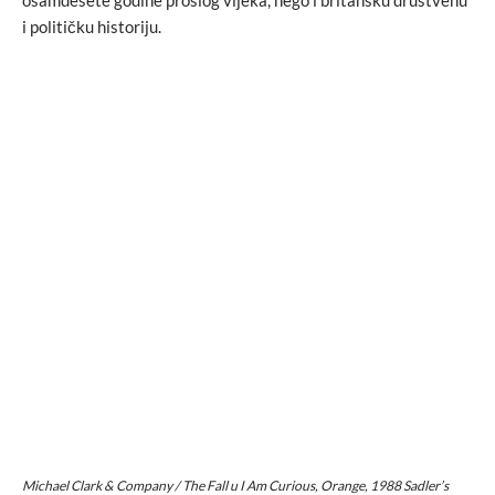
osamdesete godine prošlog vijeka, nego i britansku društvenu
i političku historiju.
Michael Clark & Company /
The Fall
u
I Am Curious, Orange
, 1988 Sadler’s