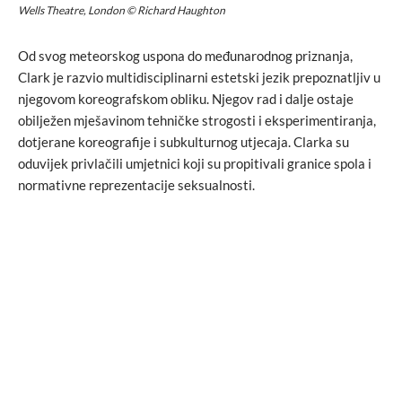
Wells Theatre, London © Richard Haughton
Od svog meteorskog uspona do međunarodnog priznanja,
Clark je razvio multidisciplinarni estetski jezik prepoznatljiv u
njegovom koreografskom obliku. Njegov rad i dalje ostaje
obilježen mješavinom tehničke strogosti i eksperimentiranja,
dotjerane koreografije i subkulturnog utjecaja. Clarka su
oduvijek privlačili umjetnici koji su propitivali granice spola i
normativne reprezentacije seksualnosti.