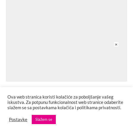
×
art attack
love
·
2 min read
Ova web stranica koristi kolačiće za poboljšanje vašeg
Woody Harrelson dobitnik Počasnog Srca Sarajeva 32.
iskustva. Za potpunu funkcionalnost web stranice odaberite
Sarajevo Film Festivala
slažem se sa postavkama kolačića i politikama privatnosti.
Postavke
Slažem se