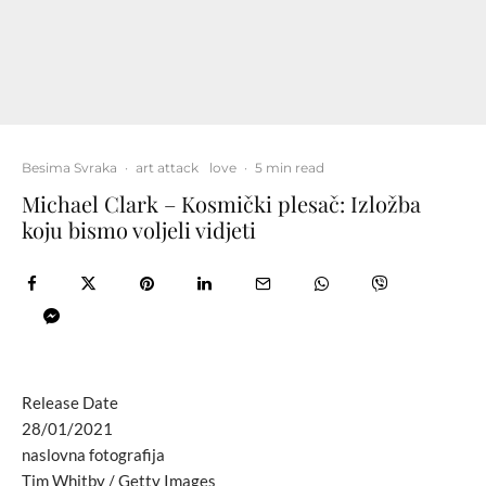
Besima Svraka
·
art attack
love
·
5 min read
Michael Clark – Kosmički plesač: Izložba
koju bismo voljeli vidjeti
Release Date
28/01/2021
naslovna fotografija
Tim Whitby / Getty Images