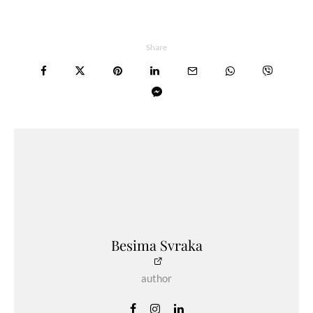
Share
Besima Svraka
author