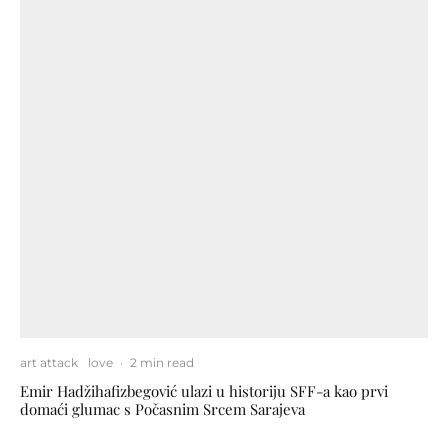
art attack
love
·
2 min read
Emir Hadžihafizbegović ulazi u historiju SFF-a kao prvi
domaći glumac s Počasnim Srcem Sarajeva