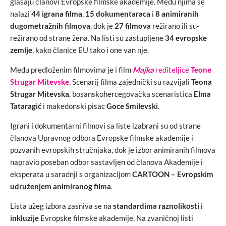
glasaju članovi Evropske filmske akademije. Među njima se
nalazi
44 igrana filma
,
15 dokumentaraca
i
8 animiranih
dugometražnih filmova
, dok je
27 filmova
režirano ili su-
režirano od strane žena. Na listi su zastupljene
34 evropske
zemlje
, kako članice EU tako i one van nje.
Među predloženim filmovima je i film
Majka
rediteljice
Teone
Strugar Mitevske
. Scenarij filma zajednički su razvijali
Teona
Strugar Mitevska
, bosanskohercegovačka scenaristica
Elma
Tataragić
i makedonski pisac
Goce Smilevski
.
Igrani i dokumentarni filmovi sa liste izabrani su od strane
članova Upravnog odbora Evropske filmske akademije i
pozvanih evropskih stručnjaka, dok je izbor animiranih filmova
napravio poseban odbor sastavljen od članova Akademije i
eksperata u saradnji s organizacijom
CARTOON – Evropskim
udruženjem animiranog filma
.
Lista užeg izbora zasniva se na
standardima raznolikosti i
inkluzije
Evropske filmske akademije. Na zvaničnoj listi