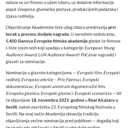
nalaze se svi filmovi u užem izboru, uz dodatne informacije
poput sinopsisa, glumačke postave, produkcijskih podataka i
izjava reditelja.
Objavljivanje Akademske liste užeg izbora predstavlja
prvi
korak u procesu dodjele nagrada
. U narednim sedmicama,
5.400 članova Evropske filmske akademije
gledat će filmove
s liste (osim onih koji spadaju u kategorije
European Young
Audience Award
,
LUX Audience Award
i
Počasne nagrade
) i
glasati za nominacije.
Nominacije u glavnim kategorijama —
Evropski film
,
Evropski
reditelj
,
Evropsko otkriće – Prix Fipresci
,
Evropski
dokumentarac
,
Evropski animirani dugometražni film
,
Evropska glumica
,
Evropski glumac
i
Evropski scenarista
— bit
će objavljene
18. novembra 2025. godine
u
Real Alcázaru u
Sevilli
, nakon završetka 22. Evropskog filmskog festivala u
Sevilli. Na ovaj način Akademija obnavlja tradiciju
objavljivanja većine nominacija pred publikom — događaj koji
će se od sada održavati u Sevilli svake dvije godine.