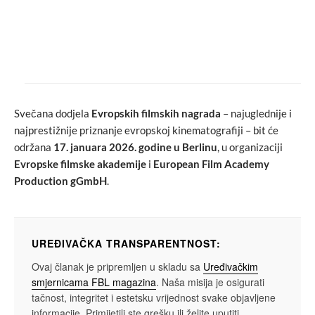
art attack
love
Adele predstavila spot za drugi singl s
novog albuma
Svečana dodjela
Evropskih filmskih nagrada
– najuglednije i
najprestižnije priznanje evropskoj kinematografiji – bit će
održana
17. januara 2026. godine u Berlinu
, u organizaciji
Evropske filmske akademije
i
European Film Academy
Production gGmbH
.
UREĐIVAČKA TRANSPARENTNOST:
Ovaj članak je pripremljen u skladu sa
Uređivačkim
smjernicama FBL magazina
. Naša misija je osigurati
tačnost, integritet i estetsku vrijednost svake objavljene
informacije. Primijetili ste grešku ili želite uputiti