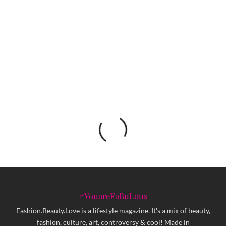
KISS
HUGG SOFA – udobna i privlačna sofa u kojoj se
želimo odmarati
#YouareFaBuLous
Fashion.Beauty.Love is a lifestyle magazine. It's a mix of beauty,
fashion, culture, art, controversy & cool! Made in