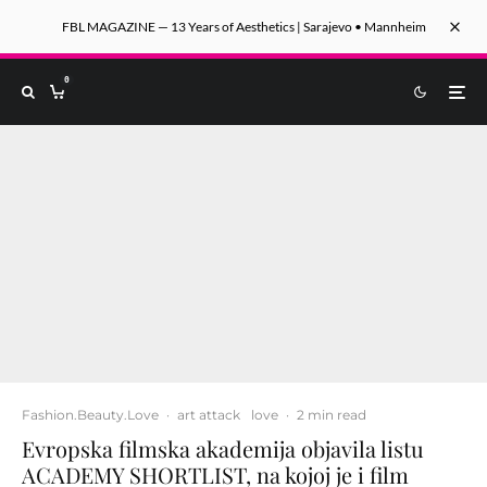
FBL MAGAZINE — 13 Years of Aesthetics | Sarajevo • Mannheim
0
Fashion.Beauty.Love
·
art attack
love
·
2 min read
Evropska filmska akademija objavila listu
ACADEMY SHORTLIST, na kojoj je i film