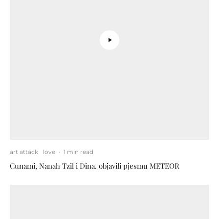
art attack
love
·
1 min read
Cunami, Nanah Tzil i Dina. objavili pjesmu METEOR