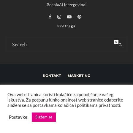
Bosnia&Herzegovina!
Pretraga
×
KONTAKT
MARKETING
USLOVI KORIŠTENJA I UREĐIVAČKE SMJERNICE
Ova web stranica koristi kolačiće za poboljšanje vašeg
IMPRESSUM
O NAMA
iskustva. Za potpunu funkcionalnost web stranice odaberite
slažem se sa postavkama kolačića i politikama privatnosti.
Copyright © 2013 - 2025 FBL creative. Sva prava zadržana. Developed by:
Postavke
Slažem se
XStreamThemes