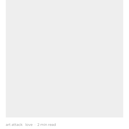
art attack
love
·
2 min read