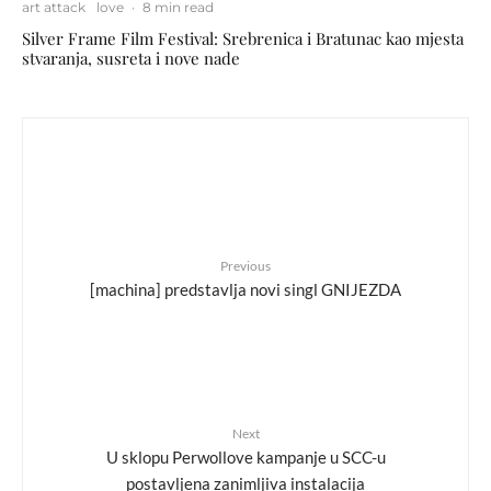
art attack
love
·
8 min read
Silver Frame Film Festival: Srebrenica i Bratunac kao mjesta
stvaranja, susreta i nove nade
Previous
[machina] predstavlja novi singl GNIJEZDA
Next
U sklopu Perwollove kampanje u SCC-u
postavljena zanimljiva instalacija