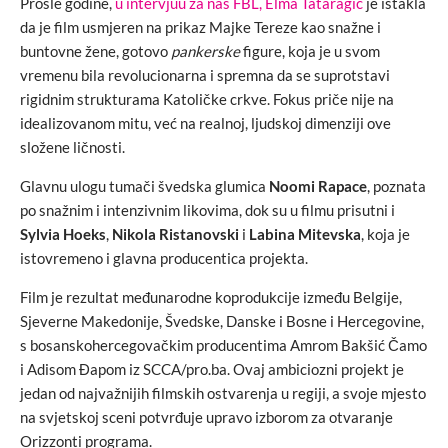
Prošle godine,
u intervjuu za naš FBL, Elma Tataragić
je istakla
da je film usmjeren na prikaz Majke Tereze kao snažne i
buntovne žene, gotovo
pankerske
figure, koja je u svom
vremenu bila revolucionarna i spremna da se suprotstavi
rigidnim strukturama Katoličke crkve. Fokus priče nije na
idealizovanom mitu, već na realnoj, ljudskoj dimenziji ove
složene ličnosti.
Glavnu ulogu tumači švedska glumica
Noomi Rapace
, poznata
po snažnim i intenzivnim likovima, dok su u filmu prisutni i
Sylvia Hoeks
,
Nikola Ristanovski
i
Labina Mitevska
, koja je
istovremeno i glavna producentica projekta.
Film je rezultat međunarodne koprodukcije između Belgije,
Sjeverne Makedonije, Švedske, Danske i Bosne i Hercegovine,
s bosanskohercegovačkim producentima Amrom Bakšić Čamo
i Adisom Đapom iz SCCA/pro.ba. Ovaj ambiciozni projekt je
jedan od najvažnijih filmskih ostvarenja u regiji, a svoje mjesto
na svjetskoj sceni potvrđuje upravo izborom za otvaranje
Orizzonti programa.