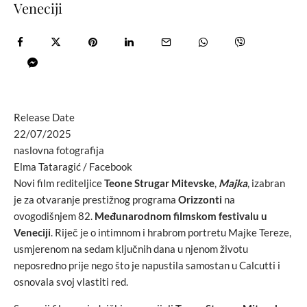
Veneciji
Release Date
22/07/2025
naslovna fotografija
Elma Tataragić / Facebook
Novi film rediteljice
Teone Strugar Mitevske
,
Majka
, izabran
je za otvaranje prestižnog programa
Orizzonti
na
ovogodišnjem 82.
Međunarodnom filmskom festivalu u
Veneciji
. Riječ je o intimnom i hrabrom portretu Majke Tereze,
usmjerenom na sedam ključnih dana u njenom životu
neposredno prije nego što je napustila samostan u Calcutti i
osnovala svoj vlastiti red.