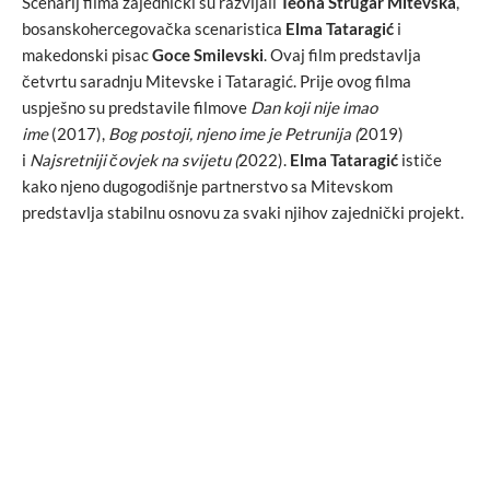
Scenarij filma zajednički su razvijali
Teona Strugar Mitevska
,
bosanskohercegovačka scenaristica
Elma Tataragić
i
makedonski pisac
Goce Smilevski
. Ovaj film predstavlja
četvrtu saradnju Mitevske i Tataragić. Prije ovog filma
uspješno su predstavile filmove
Dan koji nije imao
ime
(2017),
Bog postoji, njeno ime je Petrunija (
2019)
i
Najsretniji čovjek na svijetu (
2022).
Elma Tataragić
ističe
kako njeno dugogodišnje partnerstvo sa Mitevskom
predstavlja stabilnu osnovu za svaki njihov zajednički projekt.