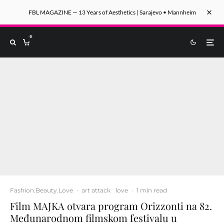
FBL MAGAZINE — 13 Years of Aesthetics | Sarajevo • Mannheim
0
Fashion.Beauty.Love
·
art attack
love
·
1 min read
Film MAJKA otvara program Orizzonti na 82.
Međunarodnom filmskom festivalu u