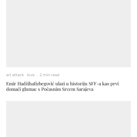
art attack
love
·
2 min read
Emir Hadžihafizbegović ulazi u historiju SFF-a kao prvi
domaći glumac s Počasnim Srcem Sarajeva