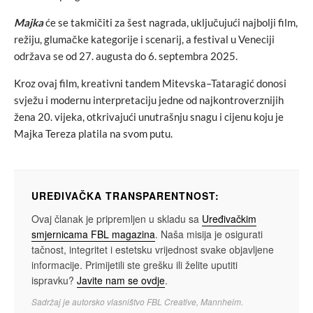
Majka
će se takmičiti za šest nagrada, uključujući najbolji film,
režiju, glumačke kategorije i scenarij, a festival u Veneciji
održava se od 27. augusta do 6. septembra 2025.
Kroz ovaj film, kreativni tandem Mitevska–Tataragić donosi
svježu i modernu interpretaciju jedne od najkontroverznijih
žena 20. vijeka, otkrivajući unutrašnju snagu i cijenu koju je
Majka Tereza platila na svom putu.
UREĐIVAČKA TRANSPARENTNOST:
Ovaj članak je pripremljen u skladu sa
Uređivačkim
smjernicama FBL magazina
. Naša misija je osigurati
tačnost, integritet i estetsku vrijednost svake objavljene
informacije. Primijetili ste grešku ili želite uputiti
ispravku?
Javite nam se ovdje
.
Sadržaj je autorsko vlasništvo FBL Creative, Mannheim.