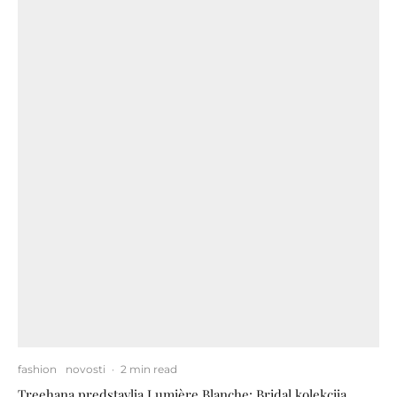
fashion
novosti
·
2 min read
Treehana predstavlja Lumière Blanche: Bridal kolekcija