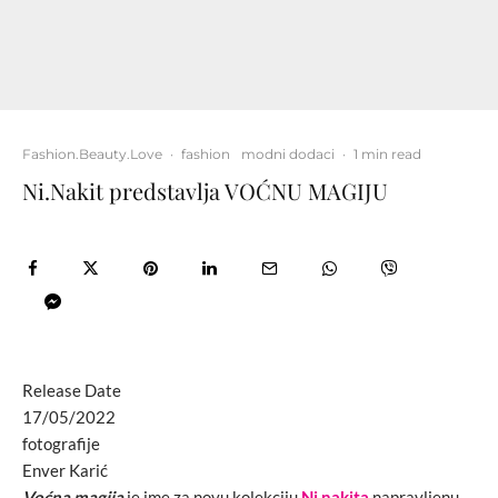
Fashion.Beauty.Love
·
fashion
modni dodaci
·
1 min read
Ni.Nakit predstavlja VOĆNU MAGIJU
Release Date
17/05/2022
fotografije
Enver Karić
Voćna magija
je ime za novu kolekciju
Ni.nakita
napravljenu