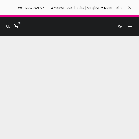
FBL MAGAZINE — 13 Years of Aesthetics | Sarajevo • Mannheim
0