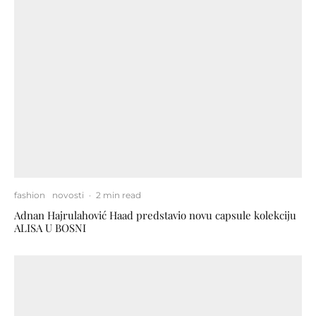
fashion
novosti
·
2 min read
Adnan Hajrulahović Haad predstavio novu capsule kolekciju
ALISA U BOSNI