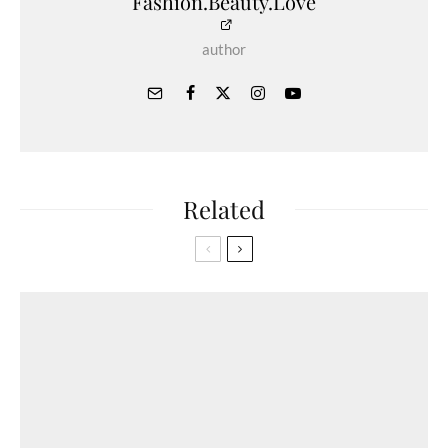
Fashion.Beauty.Love
author
Related