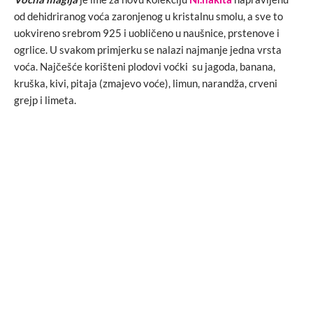
od dehidriranog voća zaronjenog u kristalnu smolu, a sve to
uokvireno srebrom 925 i uobličeno u naušnice, prstenove i
ogrlice. U svakom primjerku se nalazi najmanje jedna vrsta
voća. Najčešće korišteni plodovi voćki su jagoda, banana,
kruška, kivi, pitaja (zmajevo voće), limun, narandža, crveni
grejp i limeta.