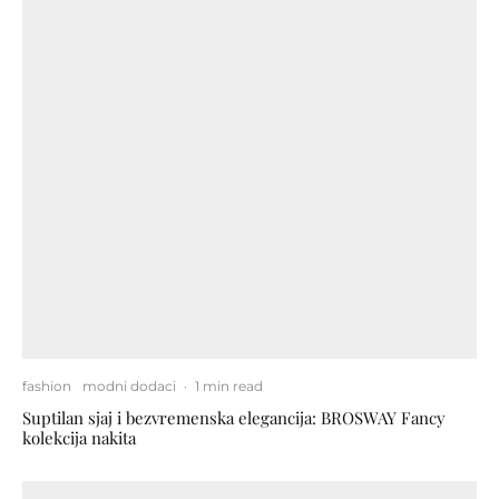
fashion
modni dodaci
·
1 min read
Suptilan sjaj i bezvremenska elegancija: BROSWAY Fancy
kolekcija nakita