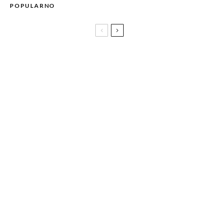
POPULARNO
Beč: Zvanični početak adventske čarolije