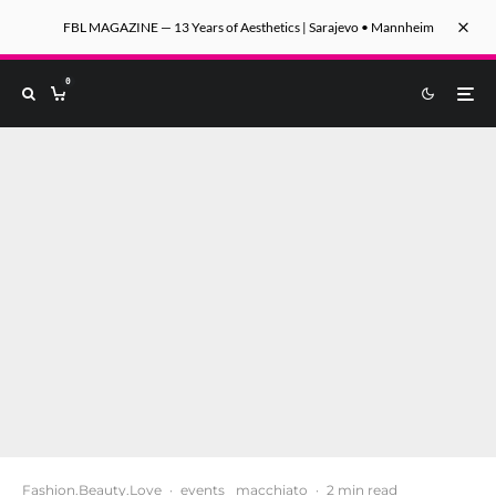
FBL MAGAZINE — 13 Years of Aesthetics | Sarajevo • Mannheim
0
Fashion.Beauty.Love
·
events
macchiato
·
2 min read