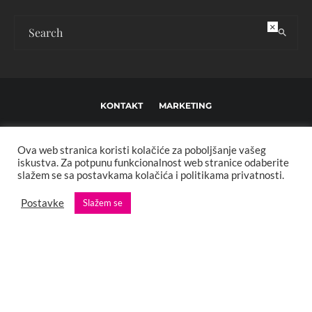
×
KONTAKT
MARKETING
USLOVI KORIŠTENJA I UREĐIVAČKE SMJERNICE
Ova web stranica koristi kolačiće za poboljšanje vašeg
IMPRESSUM
O NAMA
iskustva. Za potpunu funkcionalnost web stranice odaberite
slažem se sa postavkama kolačića i politikama privatnosti.
Copyright © 2013 - 2025 FBL creative. Sva prava zadržana. Developed by:
Postavke
Slažem se
XStreamThemes