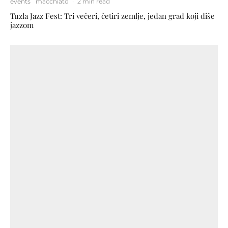
events
macchiato
·
2 min read
Tuzla Jazz Fest: Tri večeri, četiri zemlje, jedan grad koji diše
jazzom