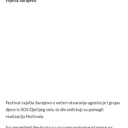
svjetla Sarajevo
.
Festival svjetla Sarajevo u večeri otvaranja ugostio je i grupu
djece iz SOS Dječijeg sela, te dio onih koji su pomogli
realizaciju Festivala.
Svi posjetitelji Festivala su uz svoje pozivnice/ulaznice na