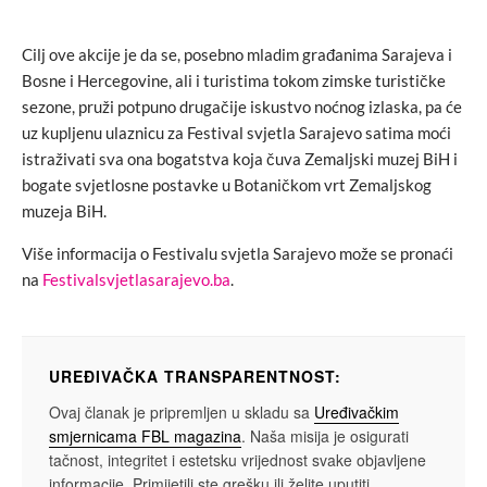
Cilj ove akcije je da se, posebno mladim građanima Sarajeva i
Bosne i Hercegovine, ali i turistima tokom zimske turističke
sezone, pruži potpuno drugačije iskustvo noćnog izlaska, pa će
uz kupljenu ulaznicu za Festival svjetla Sarajevo satima moći
istraživati sva ona bogatstva koja čuva Zemaljski muzej BiH i
bogate svjetlosne postavke u Botaničkom vrt Zemaljskog
muzeja BiH.
Više informacija o Festivalu svjetla Sarajevo može se pronaći
na
Festivalsvjetlasarajevo.ba
.
UREĐIVAČKA TRANSPARENTNOST:
Ovaj članak je pripremljen u skladu sa
Uređivačkim
smjernicama FBL magazina
. Naša misija je osigurati
tačnost, integritet i estetsku vrijednost svake objavljene
informacije. Primijetili ste grešku ili želite uputiti