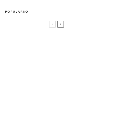
POPULARNO
Historijski red letenja: 24 aviokompanije i 40 linija iz Sarajeva