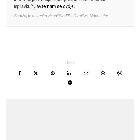
ispravku?
Javite nam se ovdje
.
Sadržaj je autorsko vlasništvo FBL Creative, Mannheim.
Share