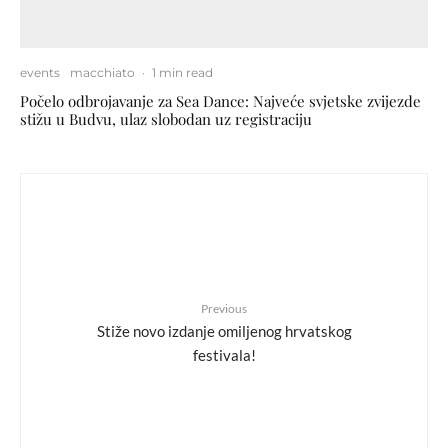
events
macchiato
·
1 min read
Počelo odbrojavanje za Sea Dance: Najveće svjetske zvijezde
stižu u Budvu, ulaz slobodan uz registraciju
Previous
Stiže novo izdanje omiljenog hrvatskog
festivala!