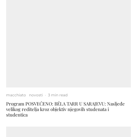
macchiato
novosti
·
3 min read
Program POSVEĆENO: BÉLA TARR U SARAJEVU: Nasljeđe
velikog reditelja kroz objektiv njegovih studenata i
studentica