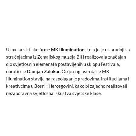
U ime austrijske firme
MK Illumination
, koja je je u saradnji sa
stručnjacima iz Zemaljskog muzeja BiH realizovala značajan
dio svjetlosnih elemenata postavljenih u sklopu Festivala,
obratio se
Damjan Zalokar
. On je naglasio da se MK
Illumination stavlja na raspolaganje gradovima, institucijama i
kreativcima u Bosni i Hercegovini, kako bi zajedno realizovali
nezaboravna svjetlosna iskustva svjetske klase.