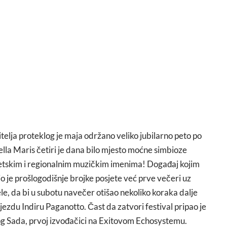
elja proteklog je maja održano veliko jubilarno peto po
ella Maris četiri je dana bilo mjesto moćne simbioze
vjetskim i regionalnim muzičkim imenima! Događaj kojim
io je prošlogodišnje brojke posjete već prve večeri uz
e, da bi u subotu navečer otišao nekoliko koraka dalje
jezdu Indiru Paganotto. Čast da zatvori festival pripao je
vog Sada, prvoj izvođačici na Exitovom Echosystemu.