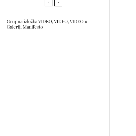
Grupna izložba VIDEO, VIDEO, VIDEO u
Galeriji Manifesto
RahatLook. x Sevdah Skateboard
Look dana: Vedrana Seksan
Nardina Zubanović i Adela Jušić
izložile radove u galeriji Miza u
Tirani
Šampionski bolid RB18 stigao BiH