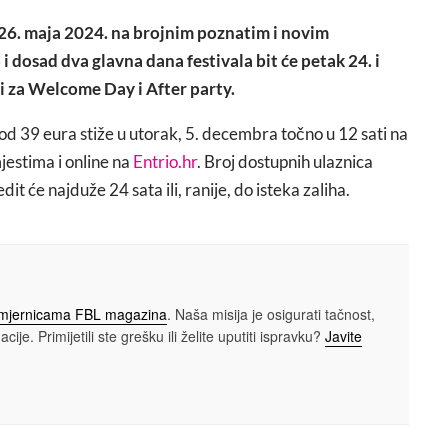
o 26. maja 2024. na brojnim poznatim i novim
 dosad dva glavna dana festivala bit će petak 24. i
ni za Welcome Day i After party.
i od 39 eura stiže u utorak, 5. decembra točno u 12 sati na
jestima i online na
Entrio.hr
. Broj dostupnih ulaznica
it će najduže 24 sata ili, ranije, do isteka zaliha.
smjernicama FBL magazina
. Naša misija je osigurati tačnost,
cije. Primijetili ste grešku ili želite uputiti ispravku?
Javite