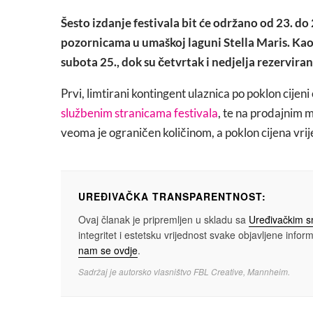
Šesto izdanje festivala bit će održano od 23. d
pozornicama u umaškoj laguni Stella Maris. Kao i
subota 25., dok su četvrtak i nedjelja rezervira
Prvi, limtirani kontingent ulaznica po poklon cijen
službenim stranicama festivala
, te na prodajnim m
veoma je ograničen količinom, a poklon cijena vrijed
UREĐIVAČKA TRANSPARENTNOST:
Ovaj članak je pripremljen u skladu sa
Uređivačkim 
integritet i estetsku vrijednost svake objavljene informa
nam se ovdje
.
Sadržaj je autorsko vlasništvo FBL Creative, Mannheim.