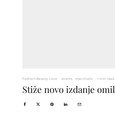
Fashion.Beauty.Love
·
events
macchiato
·
1 min read
Stiže novo izdanje omil