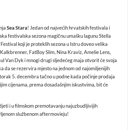
anja
Sea Stara
! Jedan od najvećih hrvatskih festivala i
pska festivalska sezona magičnu umašku lagunu Stella
estival koji je proteklih sezona u Istru doveo velika
 Kalkbrenner, FatBoy Slim, Nina Kraviz, Amelie Lens,
ul Van Dyk i mnogi drugi sljedećeg maja otvorit će svoja
ilika da se rezervira mjesto na jednom od najomiljenijih
utorak 5. decembra tačno u podne kada počinje prodaja
nijim cijenama, prema dosadašnjim iskustvima, bit će
jeti i u filmskom premotavanju najuzbudljivijih
avljenom službenom aftermovieju!