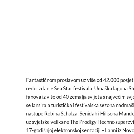
Fantastičnom proslavom uz više od 42.000 posjetit
redu izdanje Sea Star festivala. Umaška laguna St
fanova iz više od 40 zemalja svijeta s najvećim s
se lansirala turistička i festivalska sezona nadmaš
nastupe Robina Schulza, Senidah i Hiljsona Mandel
uz svjetske velikane The Prodigy i techno superzvi
17-godišnjoj elektronskoj senzaciji – Lanni iz No