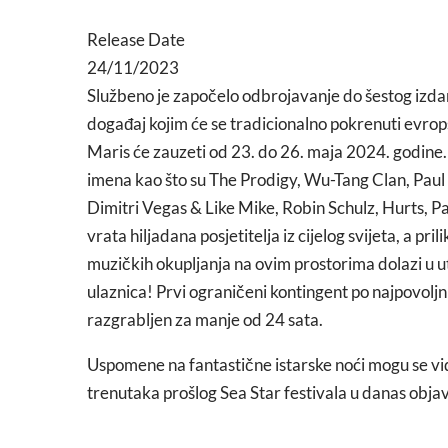
Release Date
24/11/2023
Službeno je započelo odbrojavanje do šestog izd
događaj kojim će se tradicionalno pokrenuti evro
Maris će zauzeti od 23. do 26. maja 2024. godine. F
imena kao što su The Prodigy, Wu-Tang Clan, Paul
Dimitri Vegas & Like Mike, Robin Schulz, Hurts, Pa
vrata hiljadana posjetitelja iz cijelog svijeta, a pr
muzičkih okupljanja na ovim prostorima dolazi u 
ulaznica! Prvi ograničeni kontingent po najpovolj
razgrabljen za manje od 24 sata.
Uspomene na fantastične istarske noći mogu se vid
trenutaka prošlog Sea Star festivala u danas obj