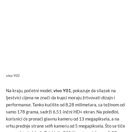
vivo Y01
Na kraju, početni model,
vivo Y01
, pokazuje da silazak na
ljestvici cijena ne znači da kupci moraju žrtvovati dizajn i
performanse. Tanko kućište od 8,28 milimetara, sa težinom od
samo 178 grama, sadrži 6,51-inčni HD+ ekran. Na poleđini,
korisnici će pronaći glavnu kameru od 13 megapiksela, a na
vrhu prednje strane selfi kameru od 5 megapiksela. Što se tiče