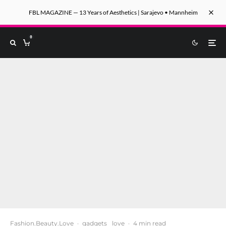
FBL MAGAZINE — 13 Years of Aesthetics | Sarajevo • Mannheim
0
Fashion.Beauty.Love
·
gadgets
love
·
4 min read