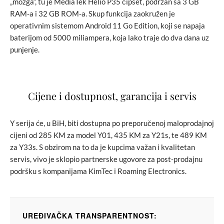
„mozga“, tu je MediaTek Helio P35 čipset, podržan sa 3 GB
RAM-a i 32 GB ROM-a. Skup funkcija zaokružen je
operativnim sistemom Android 11 Go Edition, koji se napaja
baterijom od 5000 miliampera, koja lako traje do dva dana uz
punjenje.
Cijene i dostupnost, garancija i servis
Y serija će, u BiH, biti dostupna po preporučenoj maloprodajnoj
cijeni od 285 KM za model Y01, 435 KM za Y21s, te 489 KM
za Y33s. S obzirom na to da je kupcima važan i kvalitetan
servis, vivo je sklopio partnerske ugovore za post-prodajnu
podršku s kompanijama KimTec i Roaming Electronics.
UREĐIVAČKA TRANSPARENTNOST: