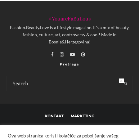
#YouareFaBuLous
Fashion.Beauty.Love is a lifestyle magazine. It's a mix of beauty,
fashion, culture, art, controversy & cool! Made in
Bosnia&Herzegovina!
Pretraga
×
KONTAKT
MARKETING
USLOVI KORIŠTENJA I UREĐIVAČKE SMJERNICE
Ova web stranica koristi kolačiće za poboljšanje vašeg