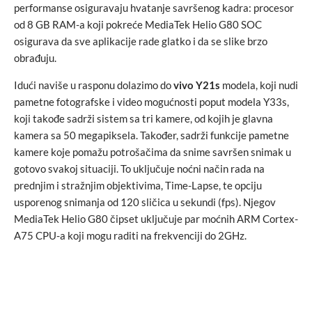
performanse osiguravaju hvatanje savršenog kadra: procesor
od 8 GB RAM-a koji pokreće MediaTek Helio G80 SOC
osigurava da sve aplikacije rade glatko i da se slike brzo
obrađuju.
Idući naviše u rasponu dolazimo do
vivo Y21s
modela, koji nudi
pametne fotografske i video mogućnosti poput modela Y33s,
koji takođe sadrži sistem sa tri kamere, od kojih je glavna
kamera sa 50 megapiksela. Također, sadrži funkcije pametne
kamere koje pomažu potrošačima da snime savršen snimak u
gotovo svakoj situaciji. To uključuje noćni način rada na
prednjim i stražnjim objektivima, Time-Lapse, te opciju
usporenog snimanja od 120 sličica u sekundi (fps). Njegov
MediaTek Helio G80 čipset uključuje par moćnih ARM Cortex-
A75 CPU-a koji mogu raditi na frekvenciji do 2GHz.