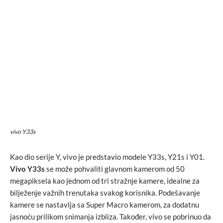
vivo Y33s
Kao dio serije Y, vivo je predstavio modele Y33s, Y21s i Y01.
Vivo Y33s
se može pohvaliti glavnom kamerom od 50
megapiksela kao jednom od tri stražnje kamere, idealne za
bilježenje važnih trenutaka svakog korisnika. Podešavanje
kamere se nastavlja sa Super Macro kamerom, za dodatnu
jasnoću prilikom snimanja izbliza. Također, vivo se pobrinuo da