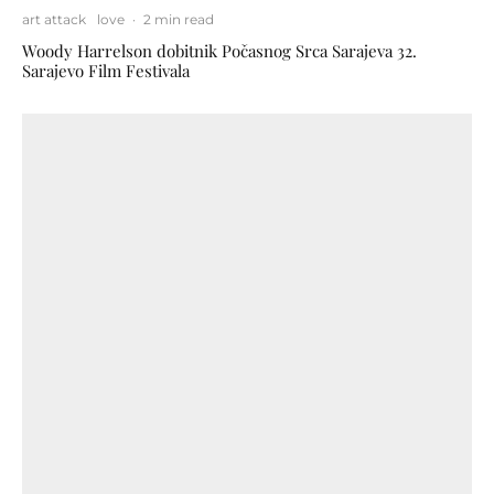
art attack
love
·
2 min read
Woody Harrelson dobitnik Počasnog Srca Sarajeva 32.
Sarajevo Film Festivala