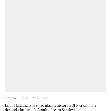
art attack
love
·
2 min read
Emir Hadžihafizbegović ulazi u historiju SFF-a kao prvi
domaći glumac s Počasnim Srcem Sarajeva