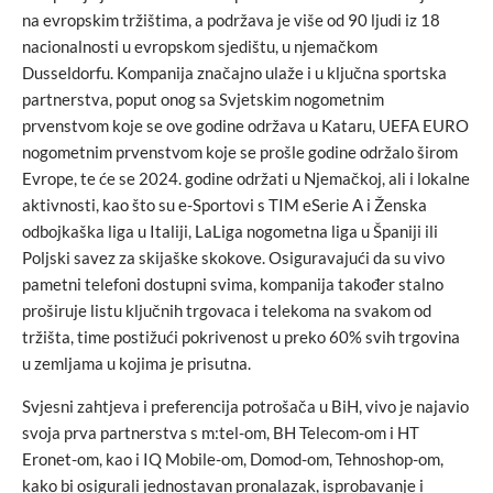
na evropskim tržištima, a podržava je više od 90 ljudi iz 18
nacionalnosti u evropskom sjedištu, u njemačkom
Dusseldorfu. Kompanija značajno ulaže i u ključna sportska
partnerstva, poput onog sa Svjetskim nogometnim
prvenstvom koje se ove godine održava u Kataru, UEFA EURO
nogometnim prvenstvom koje se prošle godine održalo širom
Evrope, te će se 2024. godine održati u Njemačkoj, ali i lokalne
aktivnosti, kao što su e-Sportovi s TIM eSerie A i Ženska
odbojkaška liga u Italiji, LaLiga nogometna liga u Španiji ili
Poljski savez za skijaške skokove. Osiguravajući da su vivo
pametni telefoni dostupni svima, kompanija također stalno
proširuje listu ključnih trgovaca i telekoma na svakom od
tržišta, time postižući pokrivenost u preko 60% svih trgovina
u zemljama u kojima je prisutna.
Svjesni zahtjeva i preferencija potrošača u BiH, vivo je najavio
svoja prva partnerstva s m:tel-om, BH Telecom-om i HT
Eronet-om, kao i IQ Mobile-om, Domod-om, Tehnoshop-om,
kako bi osigurali jednostavan pronalazak, isprobavanje i