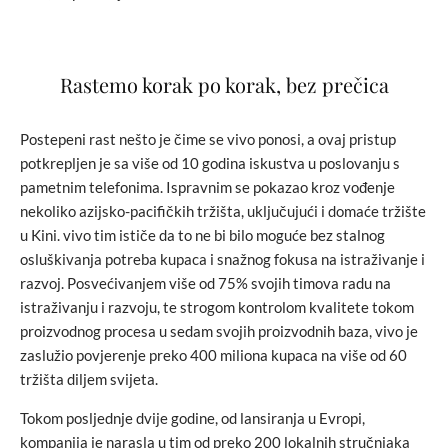
Rastemo korak po korak, bez prečica
Postepeni rast nešto je čime se vivo ponosi, a ovaj pristup
potkrepljen je sa više od 10 godina iskustva u poslovanju s
pametnim telefonima. Ispravnim se pokazao kroz vođenje
nekoliko azijsko-pacifičkih tržišta, uključujući i domaće tržište
u Kini. vivo tim ističe da to ne bi bilo moguće bez stalnog
osluškivanja potreba kupaca i snažnog fokusa na istraživanje i
razvoj. Posvećivanjem više od 75% svojih timova radu na
istraživanju i razvoju, te strogom kontrolom kvalitete tokom
proizvodnog procesa u sedam svojih proizvodnih baza, vivo je
zaslužio povjerenje preko 400 miliona kupaca na više od 60
tržišta diljem svijeta.
Tokom posljednje dvije godine, od lansiranja u Evropi,
kompanija je narasla u tim od preko 200 lokalnih stručnjaka