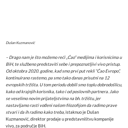
Dušan Kuzmanović
– Drago nam je što možemo reći „Ćao“ medijima i korisnicima u
BiH, te službeno predstaviti sebe i prepoznatljivi vivo pristup.
Od oktobra 2020. godine, kad smo prvi put rekli “Ćao Evropo”,
kontinuirano rastemo, pa smo tako danas prisutni na 12
evropskih tržišta. U tom periodu dobili smo toplu dobrodošlicu,
kako od krajnjih korisnika, tako i od poslovnih partnera. Jako
se veselimo novim prijateljstvima na bh. tržištu, jer
nastavljamo rasti vođeni našom filozofijom da radimo prave
stvari i da ih radimo kako treba,
istaknuo je Dušan
Kuzmanović, direktor prodaje u predstavništvu kompanije
vivo, za područje BiH.