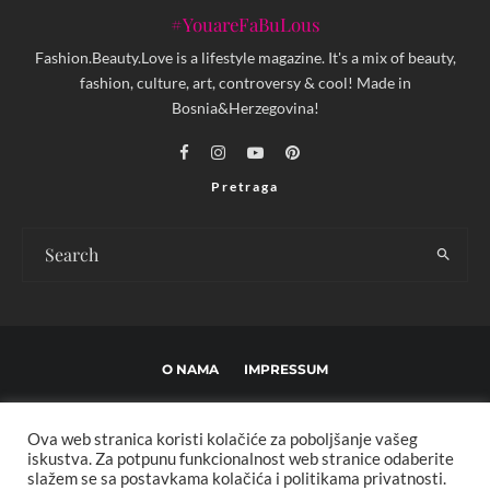
#YouareFaBuLous
Fashion.Beauty.Love is a lifestyle magazine. It's a mix of beauty,
fashion, culture, art, controversy & cool! Made in
Bosnia&Herzegovina!
Pretraga
O NAMA
IMPRESSUM
USLOVI KORIŠTENJA I UREĐIVAČKE SMJERNICE
Ova web stranica koristi kolačiće za poboljšanje vašeg
POLITIKA PRIVATNOSTI
MARKETING
KONTAKT
iskustva. Za potpunu funkcionalnost web stranice odaberite
slažem se sa postavkama kolačića i politikama privatnosti.