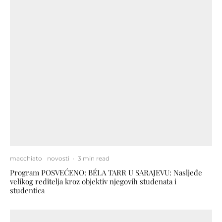
macchiato
novosti
·
3 min read
Program POSVEĆENO: BÉLA TARR U SARAJEVU: Nasljeđe
velikog reditelja kroz objektiv njegovih studenata i
studentica