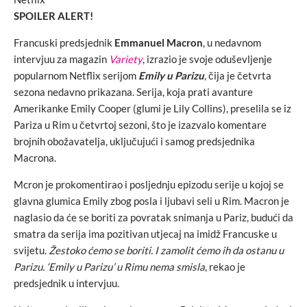
SPOILER ALERT!
Francuski predsjednik
Emmanuel Macron
, u nedavnom
intervjuu za magazin
Variety
, izrazio je svoje oduševljenje
popularnom Netflix serijom
Emily u Parizu
, čija je četvrta
sezona nedavno prikazana. Serija, koja prati avanture
Amerikanke Emily Cooper (glumi je Lily Collins), preselila se iz
Pariza u Rim u četvrtoj sezoni, što je izazvalo komentare
brojnih obožavatelja, uključujući i samog predsjednika
Macrona.
Mcron je prokomentirao i posljednju epizodu serije u kojoj se
glavna glumica Emily zbog posla i ljubavi seli u Rim. Macron je
naglasio da će se boriti za povratak snimanja u Pariz, budući da
smatra da serija ima pozitivan utjecaj na imidž Francuske u
svijetu.
Žestoko ćemo se boriti. I zamolit ćemo ih da ostanu u
Parizu. ‘Emily u Parizu’ u Rimu nema smisla
, rekao je
predsjednik u intervjuu.