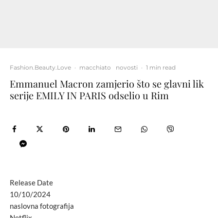
Fashion.Beauty.Love
·
macchiato
novosti
·
1 min read
Emmanuel Macron zamjerio što se glavni lik
serije EMILY IN PARIS odselio u Rim
Release Date
10/10/2024
naslovna fotografija
Netflix