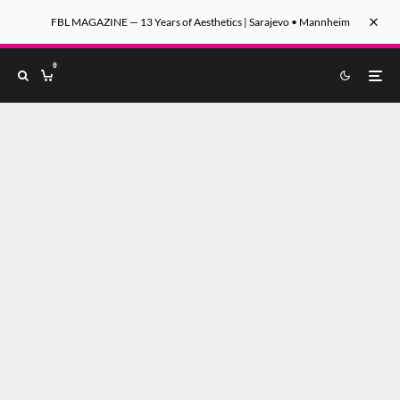
FBL MAGAZINE — 13 Years of Aesthetics | Sarajevo • Mannheim
0