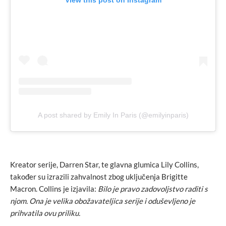
View this post on Instagram
A post shared by Emily In Paris (@emilyinparis)
Kreator serije, Darren Star, te glavna glumica Lily Collins,
također su izrazili zahvalnost zbog uključenja Brigitte
Macron. Collins je izjavila:
Bilo je pravo zadovoljstvo raditi s
njom. Ona je velika obožavateljica serije i oduševljeno je
prihvatila ovu priliku.