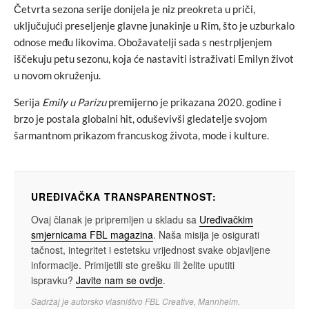
Četvrta sezona serije donijela je niz preokreta u priči,
uključujući preseljenje glavne junakinje u Rim, što je uzburkalo
odnose među likovima. Obožavatelji sada s nestrpljenjem
iščekuju petu sezonu, koja će nastaviti istraživati Emilyn život
u novom okruženju.
Serija
Emily u Parizu
premijerno je prikazana 2020. godine i
brzo je postala globalni hit, oduševivši gledatelje svojom
šarmantnom prikazom francuskog života, mode i kulture.
UREĐIVAČKA TRANSPARENTNOST:
Ovaj članak je pripremljen u skladu sa
Uređivačkim
smjernicama FBL magazina
. Naša misija je osigurati
tačnost, integritet i estetsku vrijednost svake objavljene
informacije. Primijetili ste grešku ili želite uputiti
ispravku?
Javite nam se ovdje
.
Sadržaj je autorsko vlasništvo FBL Creative, Mannheim.