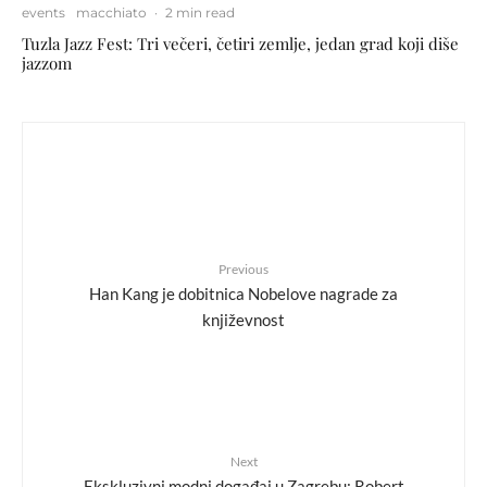
events
macchiato
·
2 min read
Tuzla Jazz Fest: Tri večeri, četiri zemlje, jedan grad koji diše
jazzom
Previous
Han Kang je dobitnica Nobelove nagrade za
književnost
Next
Ekskluzivni modni događaj u Zagrebu: Robert