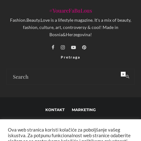
#YouareFaBuLous
Fashion.Beauty.Love is a lifestyle magazine. It's a mix of beauty,
fashion, culture, art, controversy & cool! Made in
Bosnia&Herzegovina!
Pretraga
×
KONTAKT
MARKETING
USLOVI KORIŠTENJA I UREĐIVAČKE SMJERNICE
Ova web stranica koristi kolačiće za poboljšanje vašeg
IMPRESSUM
O NAMA
iskustva. Za potpunu funkcionalnost web stranice odaberite