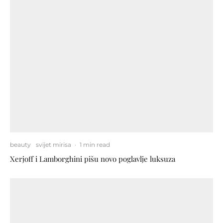
beauty
svijet mirisa
·
1 min read
Xerjoff i Lamborghini pišu novo poglavlje luksuza