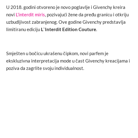
U 2018. godini otvoreno je novo poglavlje i Givenchy kreira
novi
L’interdit miris
, pozivajući žene da pređu granicu i otkriju
uzbudljivost zabranjenog. Ove godine Givenchy predstavlja
limitiranu ediciju
L`Interdit Edition Couture
.
Smješten u bočicu ukrašenu čipkom, novi parfem je
ekskluzivna interpretacija mode u čast Givenchy kreacijama i
poziva da zagrlite svoju individualnost.