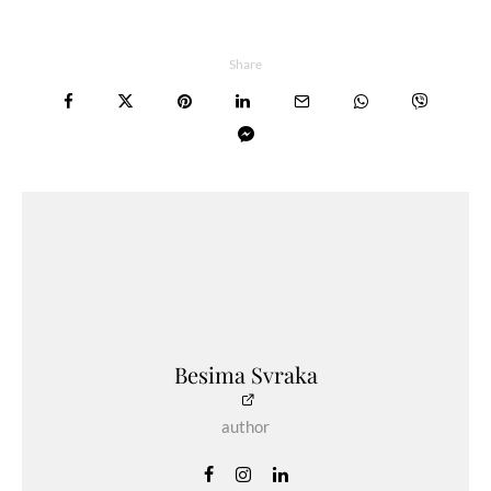
Share
Besima Svraka
author