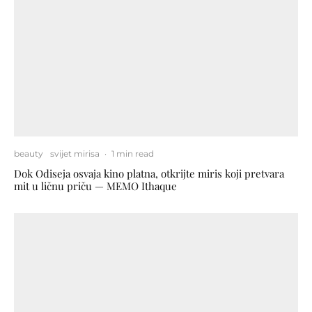
beauty
svijet mirisa
·
1 min read
Dok Odiseja osvaja kino platna, otkrijte miris koji pretvara
mit u ličnu priču — MEMO Ithaque