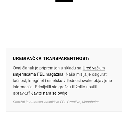
beauty
svijet mirisa
AVON slavi 20 godina postojanja mirisa
Little Black Dress
UREĐIVAČKA TRANSPARENTNOST:
Ovaj članak je pripremljen u skladu sa
Uređivačkim
smjernicama FBL magazina
. Naša misija je osigurati
tačnost, integritet i estetsku vrijednost svake objavljene
informacije. Primijetili ste grešku ili želite uputiti
ispravku?
Javite nam se ovdje
.
Sadržaj je autorsko vlasništvo FBL Creative, Mannheim.