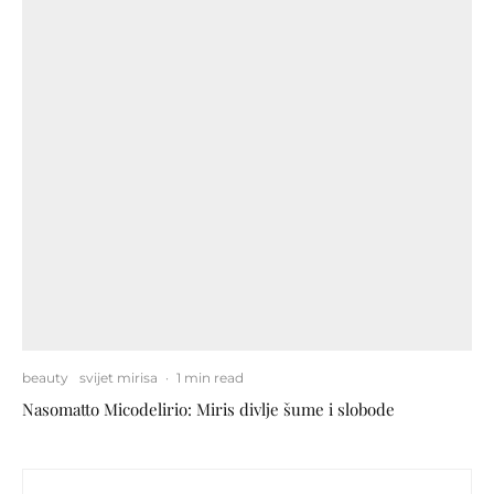
beauty
svijet mirisa
·
1 min read
Nasomatto Micodelirio: Miris divlje šume i slobode