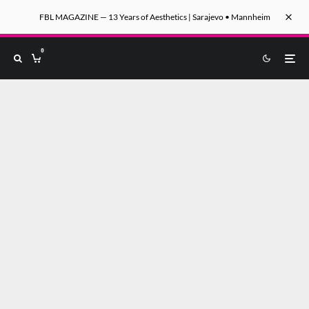
FBL MAGAZINE — 13 Years of Aesthetics | Sarajevo • Mannheim
0