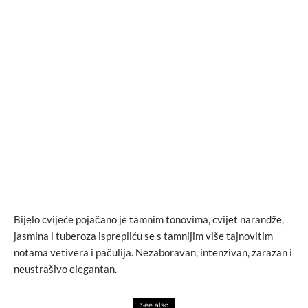
Bijelo cvijeće pojačano je tamnim tonovima, cvijet narandže,
jasmina i tuberoza isprepliću se s tamnijim više tajnovitim
notama vetivera i pačulija. Nezaboravan, intenzivan, zarazan i
neustrašivo elegantan.
See also