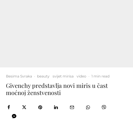
Besima Svraka
·
beauty
svijet mirisa
video
·
1 min read
Givenchy predstavlja novi miris u čast
moćnoj ženstvenosti