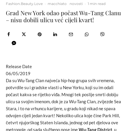
Fashion.Beauty.Love
·
macchiato
novosti
·
1 min read
Grad New York odao počast Wu-Tang Clanu
– nisu dobili ulicu već cijeli kvart!
Release Date
06/05/2019
Da su Wu-Tang Clan najveća hip-hop grupa svih vremena,
potvrdile su i gradske vlasti u New Yorku, koji su im odali
počast kakva se rijetko viđa. Mnogi tek poslije smrti dobiju
ulicu sa svojim imenom, dok je za Wu-Tang Clan, zvijezde Sea
Stara, i to na vrhuncu karijere, u gradu koji nikad ne spava
odvojen cijeli jedan kvart! Nekoliko ulica koje čine Park Hill,
četvrt njujorškog Staten Islanda, jednog od pet djelova ove
metropole, od sada službeno nose ime
Wu-Tang District
, u