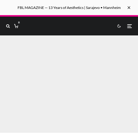
FBL MAGAZINE — 13 Years of Aesthetics | Sarajevo • Mannheim
0