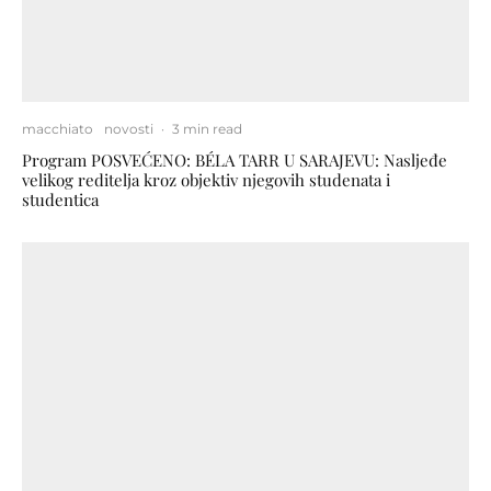
macchiato
novosti
·
3 min read
Program POSVEĆENO: BÉLA TARR U SARAJEVU: Nasljeđe
velikog reditelja kroz objektiv njegovih studenata i
studentica