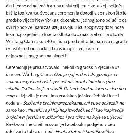
čast jedne od najvećih grupa u historiji muzike, a koji potječu
baš iz tog kvarta. Svečana ceremonija dogodila se nakon što je
gradsko vijeće New Yorka u decembru, jednoglasno odlučilo da
ovi hip hop velikani zaslužuju svoju ulicu zbog svog doprinosa
lokalnoj zajednici, ali se ta odluka do danas pretvorila u to da
Wu-Tang Clan nakon 40 miliona prodanih albuma, niza nagrada
i vlastite robne marke, danas imaju i svoj kvart u
najpoznatijem gradu na planeti!
Ceremoniji je prisustvovalo i nekoliko gradskih vjećnika uz
članove Wu-Tang Clana:
Ovo je sjajan dan i drago mi je da
imamo mogućnost odati počast našim lokalnim herojima,
mladim ljudima koji su stavili Staten Island na internacionalnu
mapu
– izjavila je medijima gradska vjećnica Debbie Rose i
dodala –
Suočeni s brojnim preprekama, oni su se pokazali, ne
samo kao vrhunski rap i hip hop izvođači, već i kao inspiracija
brojnim svjetskim muzičarima i pravcima na koje su utjecali
.
Raekwon The Chef na svom je Facebooku podijelio video
otkrivanja table uz riječi:
Hvala Staten Island, New York.