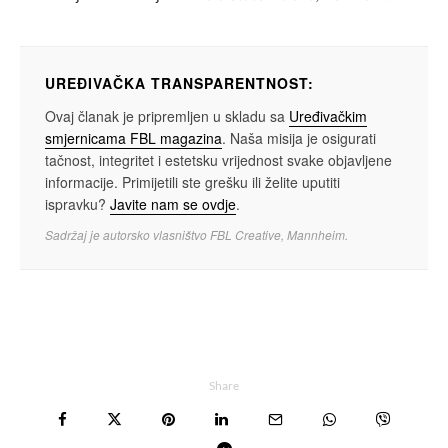
UREĐIVAČKA TRANSPARENTNOST:
Ovaj članak je pripremljen u skladu sa
Uređivačkim
smjernicama FBL magazina
. Naša misija je osigurati
tačnost, integritet i estetsku vrijednost svake objavljene
informacije. Primijetili ste grešku ili želite uputiti
ispravku?
Javite nam se ovdje
.
Sadržaj je autorsko vlasništvo FBL Creative, Mannheim.
Share