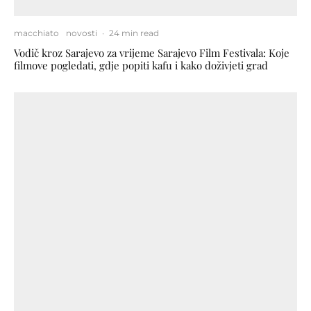
macchiato
novosti
·
24 min read
Vodič kroz Sarajevo za vrijeme Sarajevo Film Festivala: Koje
filmove pogledati, gdje popiti kafu i kako doživjeti grad