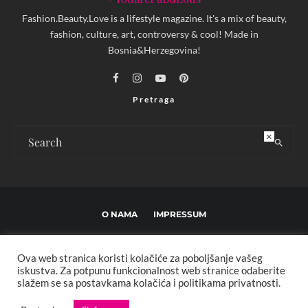
Fashion.Beauty.Love is a lifestyle magazine. It's a mix of beauty,
fashion, culture, art, controversy & cool! Made in
Bosnia&Herzegovina!
Pretraga
×
O NAMA
IMPRESSUM
USLOVI KORIŠTENJA I UREĐIVAČKE SMJERNICE
Ova web stranica koristi kolačiće za poboljšanje vašeg
POLITIKA PRIVATNOSTI
MARKETING
KONTAKT
iskustva. Za potpunu funkcionalnost web stranice odaberite
slažem se sa postavkama kolačića i politikama privatnosti.