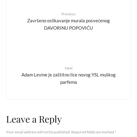
Previous
Završeno oslikavanje murala posvećenog
DAVORINU POPOVIĆU
Next
Adam Levine je zaštitno lice novog YSL muškog
parfema
Leave a Reply
Your email address will not be published.
Required fields are marked
*