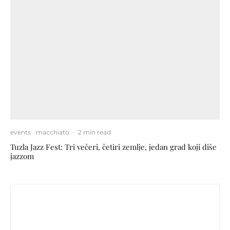
events
macchiato
·
2 min read
Tuzla Jazz Fest: Tri večeri, četiri zemlje, jedan grad koji diše
jazzom