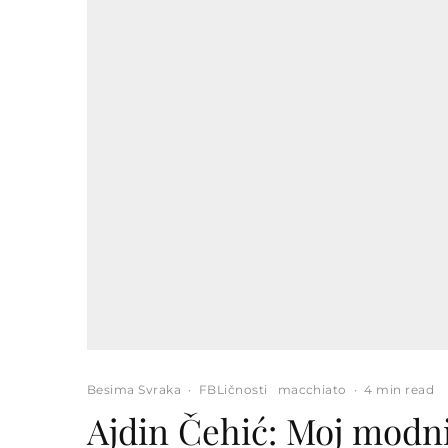
Besima Svraka
·
FBLičnosti
macchiato
·
4 min read
Ajdin Čehić: Moj modni