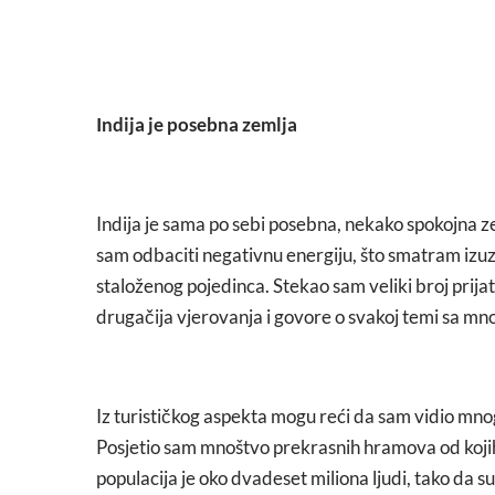
Indija je posebna zemlja
Indija je sama po sebi posebna, nekako spokojna z
sam odbaciti negativnu energiju, što smatram izuzet
staloženog pojedinca. Stekao sam veliki broj prijat
drugačija vjerovanja i govore o svakoj temi sa mnog
Iz turističkog aspekta mogu reći da sam vidio mnog
Posjetio sam mnoštvo prekrasnih hramova od kojih 
populacija je oko dvadeset miliona ljudi, tako da 