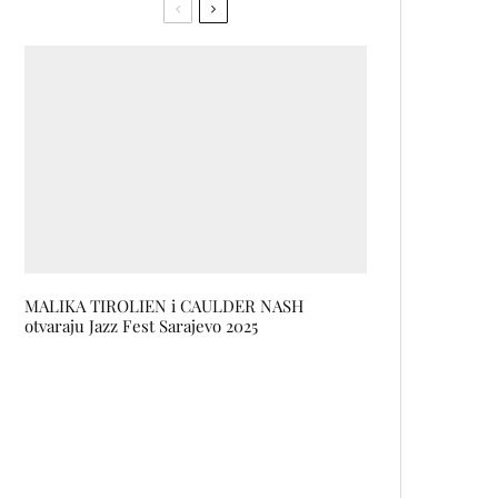
MALIKA TIROLIEN i CAULDER NASH
otvaraju Jazz Fest Sarajevo 2025
Predstavljena online brošura o
rodnoj ravnopravnosti u Bosni i
Hercegovini
Ko tu koga kupuje? Povjerenje,