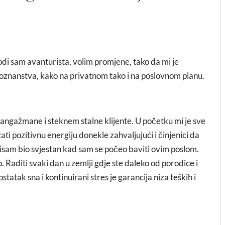
rodi sam avanturista, volim promjene, tako da mi je
 i poznanstva, kako na privatnom tako i na poslovnom planu.
ngažmane i steknem stalne klijente. U početku mi je sve
ati pozitivnu energiju donekle zahvaljujući i činjenici da
 nisam bio svjestan kad sam se počeo baviti ovim poslom.
 Raditi svaki dan u zemlji gdje ste daleko od porodice i
ostatak sna i kontinuirani stres je garancija niza teških i