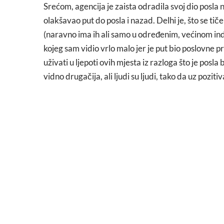
Srećom, agencija je zaista odradila svoj dio posla
olakšavao put do posla i nazad. Delhi je, što se tič
(naravno ima ih ali samo u određenim, većinom ind
kojeg sam vidio vrlo malo jer je put bio poslovne pr
uživati u ljepoti ovih mjesta iz razloga što je posl
vidno drugačija, ali ljudi su ljudi, tako da uz pozit