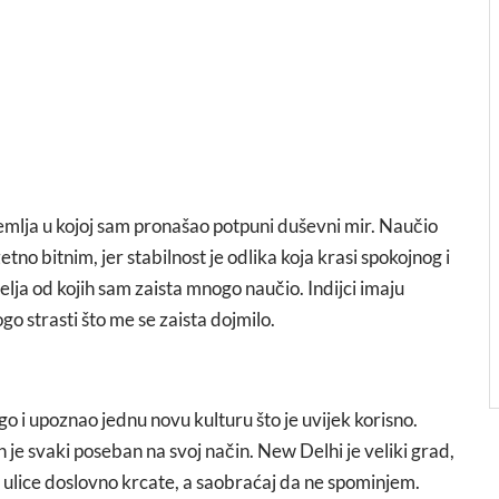
emlja u kojoj sam pronašao potpuni duševni mir. Naučio
no bitnim, jer stabilnost je odlika koja krasi spokojnog i
elja od kojih sam zaista mnogo naučio. Indijci imaju
o strasti što me se zaista dojmilo.
o i upoznao jednu novu kulturu što je uvijek korisno.
je svaki poseban na svoj način. New Delhi je veliki grad,
su ulice doslovno krcate, a saobraćaj da ne spominjem.