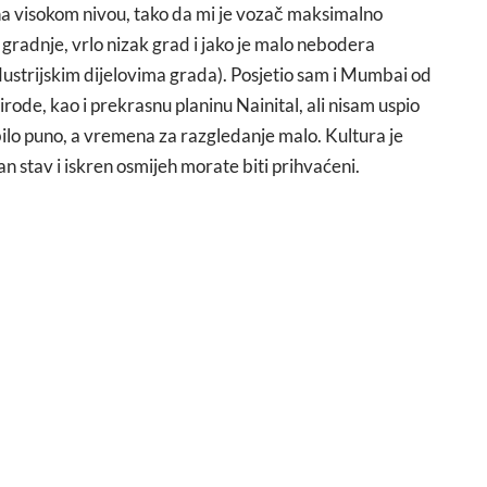
 na visokom nivou, tako da mi je vozač maksimalno
e gradnje, vrlo nizak grad i jako je malo nebodera
ustrijskim dijelovima grada). Posjetio sam i Mumbai od
irode, kao i prekrasnu planinu Nainital, ali nisam uspio
a bilo puno, a vremena za razgledanje malo. Kultura je
ivan stav i iskren osmijeh morate biti prihvaćeni.