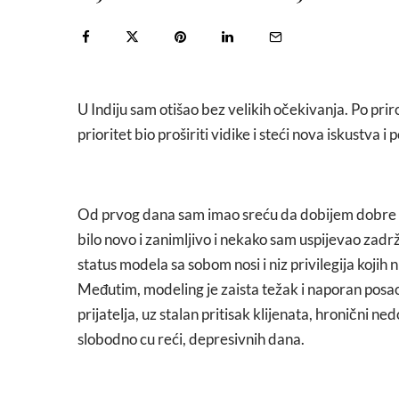
U Indiju sam otišao bez velikih očekivanja. Po pri
prioritet bio proširiti vidike i steći nova iskustva
Od prvog dana sam imao sreću da dobijem dobre a
bilo novo i zanimljivo i nekako sam uspijevao zadrž
status modela sa sobom nosi i niz privilegija kojih
Međutim, modeling je zaista težak i naporan posao.
prijatelja, uz stalan pritisak klijenata, hronični ned
slobodno cu reći, depresivnih dana.