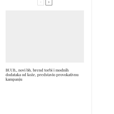
BUUB., novi bh. brend torbi i modnih
dodataka od kože, predstavio provokativnu
kampanju
FATIMA HAJJI i REBEKAH se
pridružuju line-upu SOUND
WAVES festivala u Portugalu