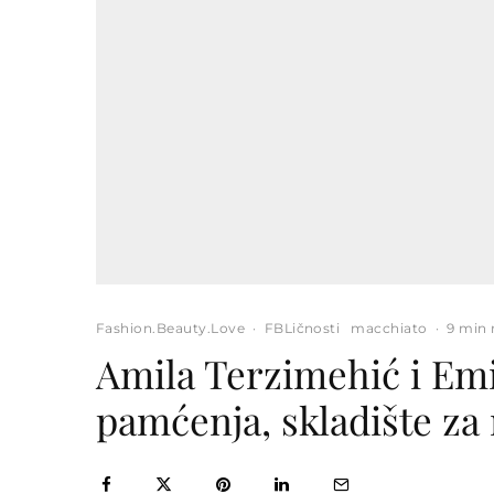
Fashion.Beauty.Love
·
FBLičnosti
macchiato
·
9 min 
Amila Terzimehić i Emir
pamćenja, skladište za m