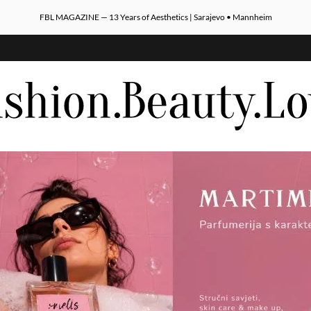
FBL MAGAZINE — 13 Years of Aesthetics | Sarajevo • Mannheim