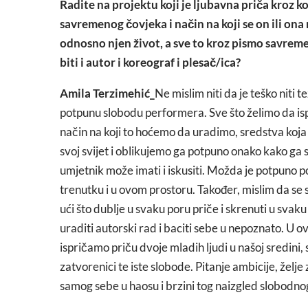
Radite na projektu koji je ljubavna priča kroz 
savremenog čovjeka i način na koji se on ili ona
odnosno njen život, a sve to kroz pismo savreme
biti i autor i koreograf i plesač/ica?
Amila Terzimehić_
Ne mislim niti da je teško niti
potpunu slobodu performera. Sve što želimo da is
način na koji to hoćemo da uradimo, sredstva koja
svoj svijet i oblikujemo ga potpuno onako kako ga 
umjetnik može imati i iskusiti. Možda je potpuno po
trenutku i u ovom prostoru. Također, mislim da se 
ući što dublje u svaku poru priče i skrenuti u svak
uraditi autorski rad i baciti sebe u nepoznato. U 
ispričamo priču dvoje mladih ljudi u našoj sredini, 
zatvorenici te iste slobode. Pitanje ambicije, želj
samog sebe u haosu i brzini tog naizgled slobodno