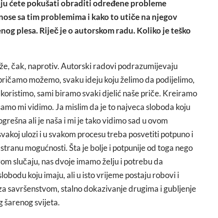
koju ćete pokušati obraditi određene probleme
 nose sa tim problemima i kako to utiče na njegov
nog plesa. Riječ je o autorskom radu. Koliko je teško
 teže, čak, naprotiv. Autorski radovi podrazumijevaju
pričamo možemo, svaku ideju koju želimo da podijelimo,
 koristimo, sami biramo svaki djelić naše priče. Kreiramo
samo mi vidimo. Ja mislim da je to najveca sloboda koju
grešna ali je naša i mi je tako vidimo sad u ovom
svakoj ulozi i u svakom procesu treba posvetiti potpuno i
u stranu mogućnosti. Šta je bolje i potpunije od toga nego
ovom slučaju, nas dvoje imamo želju i potrebu da
slobodu koju imaju, ali u isto vrijeme postaju robovi i
e za savršenstvom, stalno dokazivanje drugima i gubljenje
g šarenog svijeta.