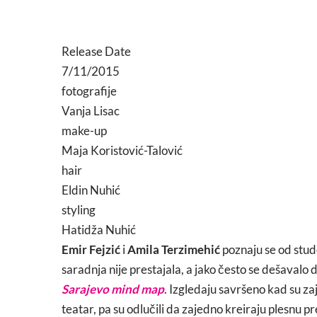
Release Date
7/11/2015
fotografije
Vanja Lisac
make-up
Maja Koristović-Talović
hair
Eldin Nuhić
styling
Hatidža Nuhić
Emir Fejzić
i
Amila Terzimehić
poznaju se od stude
saradnja nije prestajala, a jako često se dešavalo d
Sarajevo mind map
. Izgledaju savršeno kad su zaje
teatar, pa su odlučili da zajedno kreiraju plesnu p