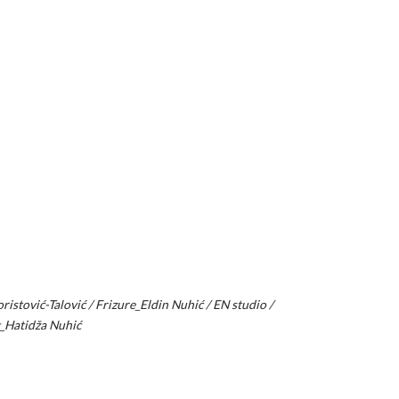
istović-Talović / Frizure_Eldin Nuhić / EN studio /
g_Hatidža Nuhić