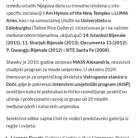
između ostalih. Njegova djela su trenutno izložena u site-
specific instalaciji
I Am Hymns of the New Temples
u
LUMA
Arles
, kao i na samostalnoj izložbi na
Univerzitetu u
Edinburghu
(Talbot Rice Gallery). Učestvovao je i na važnim
međunarodnim bijenalima, uključujući
14. Istanbul Bijenale
(2015)
,
11. Sharjah Bijenale (2013)
,
Documenta 13 (2012)
,
9. Gwangju Bijenale (2012)
i
SITE Santa Fe (2008)
.
Shawky je 2010. godine osnovao
MASS Alexandria
, nezavisni
studijski program za mlade umjetnike. U oktobru 2024.
imenovan je za umjetničkog direktora
Vatrogasne stanice u
Dohi
, gdje je pokrenuo
Intenzivni umjetnički program (AISP)
,
osmišljen kako bi podstakao kritičko razmišljanje, praktično
učenje i profesionalni razvoj za grupu od 20 mladih
međunarodnih i katarskih umjetnika.
Selektivni odbor sajma činit će vodeći predstavnici galerija iz
regije i svijeta:
Lorenzo Fiaschi
, Galleria Continua (San Gimignano, Peking,