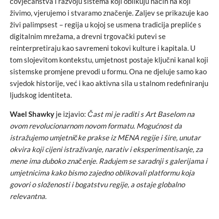
čovječanstva i razvoju sistema koji oblikuju način na koji
živimo, vjerujemo i stvaramo značenje. Zaljev se prikazuje kao
živi palimpsest – regija u kojoj se usmena tradicija prepliće s
digitalnim mrežama, a drevni trgovački putevi se
reinterpretiraju kao savremeni tokovi kulture i kapitala. U
tom slojevitom kontekstu, umjetnost postaje ključni kanal koji
sistemske promjene prevodi u formu. Ona ne djeluje samo kao
svjedok historije, već i kao aktivna sila u stalnom redefiniranju
ljudskog identiteta.
Wael Shawky
je izjavio:
Čast mi je raditi s Art Baselom na
ovom revolucionarnom novom formatu. Mogućnost da
istražujemo umjetničke prakse iz MENA regije i šire, unutar
okvira koji cijeni istraživanje, narativ i eksperimentisanje, za
mene ima duboko značenje. Radujem se saradnji s galerijama i
umjetnicima kako bismo zajedno oblikovali platformu koja
govori o složenosti i bogatstvu regije, a ostaje globalno
relevantna.