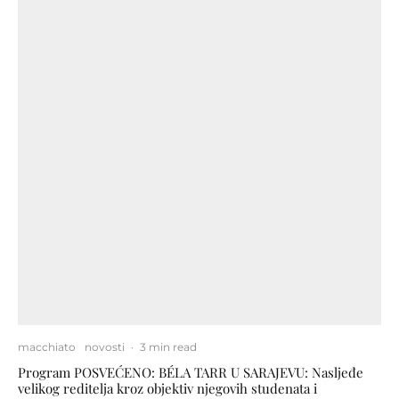
macchiato
novosti
·
3 min read
Program POSVEĆENO: BÉLA TARR U SARAJEVU: Nasljeđe
velikog reditelja kroz objektiv njegovih studenata i