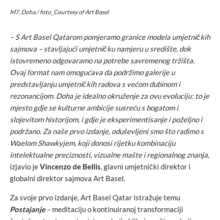
M7, Doha / foto_Courtesy of Art Basel
– S Art Basel Qatarom pomjeramo granice modela umjetničkih
sajmova – stavljajući umjetničku namjeru u središte, dok
istovremeno odgovaramo na potrebe savremenog tržišta.
Ovaj format nam omogućava da podržimo galerije u
predstavljanju umjetničkih radova s većom dubinom i
rezonancijom. Doha je idealno okruženje za ovu evoluciju: to je
mjesto gdje se kulturne ambicije susreću s bogatom i
slojevitom historijom, i gdje je eksperimentisanje i poželjno i
podržano. Za naše prvo izdanje, oduševljeni smo što radimo s
Waelom Shawkyjem, koji donosi rijetku kombinaciju
intelektualne preciznosti, vizualne mašte i regionalnog znanja,
izjavio je
Vincenzo de Bellis
, glavni umjetnički direktor i
globalni direktor sajmova Art Basel.
Za svoje prvo izdanje, Art Basel Qatar istražuje temu
Postajanje
– meditaciju o kontinuiranoj transformaciji