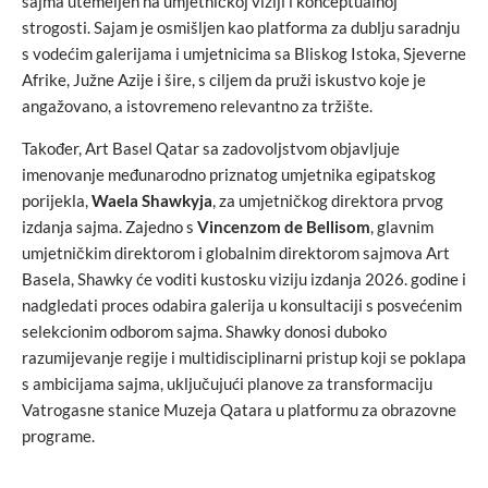
sajma utemeljen na umjetničkoj viziji i konceptualnoj
strogosti. Sajam je osmišljen kao platforma za dublju saradnju
s vodećim galerijama i umjetnicima sa Bliskog Istoka, Sjeverne
Afrike, Južne Azije i šire, s ciljem da pruži iskustvo koje je
angažovano, a istovremeno relevantno za tržište.
Također, Art Basel Qatar sa zadovoljstvom objavljuje
imenovanje međunarodno priznatog umjetnika egipatskog
porijekla,
Waela Shawkyja
, za umjetničkog direktora prvog
izdanja sajma. Zajedno s
Vincenzom de Bellisom
, glavnim
umjetničkim direktorom i globalnim direktorom sajmova Art
Basela, Shawky će voditi kustosku viziju izdanja 2026. godine i
nadgledati proces odabira galerija u konsultaciji s posvećenim
selekcionim odborom sajma. Shawky donosi duboko
razumijevanje regije i multidisciplinarni pristup koji se poklapa
s ambicijama sajma, uključujući planove za transformaciju
Vatrogasne stanice Muzeja Qatara u platformu za obrazovne
programe.