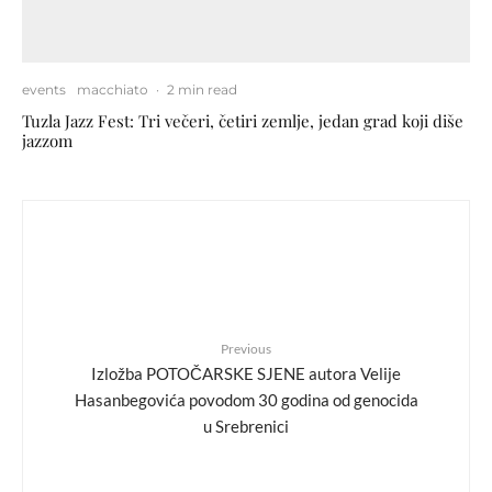
events
macchiato
·
2 min read
Tuzla Jazz Fest: Tri večeri, četiri zemlje, jedan grad koji diše
jazzom
Previous
Izložba POTOČARSKE SJENE autora Velije
Hasanbegovića povodom 30 godina od genocida
u Srebrenici