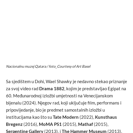
Nacionalnu muzej Qatara / foto_Courtesy of Art Basel
Sa sjedištem u Dohi, Wael Shawky je nedavno stekao priznanje
za svoj video rad
Drama 1882
, kojim je predstavljao Egipat na
60. Međunarodnoj izložbi umjetnosti na Venecijanskom
bijenalu (2024). Njegov rad, koji uključuje film, performans i
pripovijedanje, bio je predmet samostalnih izložbi u
institucijama kao što su
Tate Modern
(2022),
Kunsthaus
Bregenz
(2016),
MoMA PS1
(2015),
Mathaf
(2015),
Serpentine Gallery
(2013), i
The Hammer Museum
(2013),