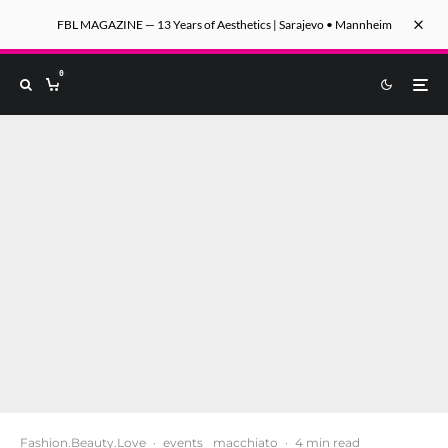
FBL MAGAZINE — 13 Years of Aesthetics | Sarajevo • Mannheim
0
Fashion.Beauty.Love
·
events
macchiato
·
4 min read