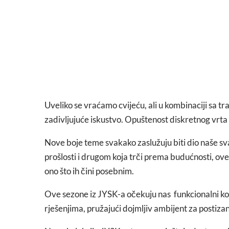
Uveliko se vraćamo cvijeću, ali u kombinaciji sa 
zadivljujuće iskustvo. Opuštenost diskretnog vrta
Nove boje teme svakako zaslužuju biti dio naše sv
prošlosti i drugom koja trči prema budućnosti, ove 
ono što ih čini posebnim.
Ove sezone iz JYSK-a očekuju nas funkcionalni k
rješenjima, pružajući dojmljiv ambijent za postiz