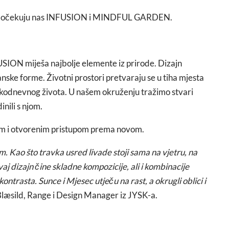
one očekuju nas INFUSION i MINDFUL GARDEN.
USION miješa najbolje elemente iz prirode. Dizajn
anske forme. Životni prostori pretvaraju se u tiha mjesta
vakodnevnog života. U našem okruženju tražimo stvari
nili s njom.
 i otvorenim pristupom prema novom.
. Kao što travka usred livade stoji sama na vjetru, na
aj dizajn čine skladne kompozicije, ali i kombinacije
kontrasta. Sunce i Mjesec utječu na rast, a okrugli oblici i
Blæsild, Range i Design Manager iz JYSK-a.