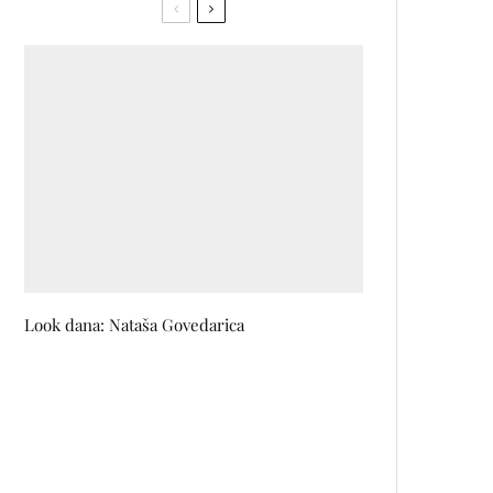
Look dana: Nataša Govedarica
Dilema – inovativni bh. brend
koji na jedinstven način spaja
tradiciju i savremenu tehnologiju