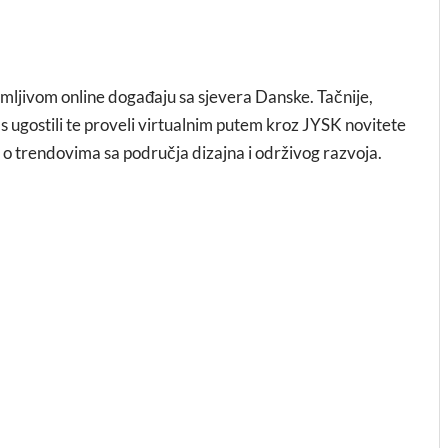
mljivom online događaju sa sjevera Danske. Tačnije,
s ugostili te proveli virtualnim putem kroz JYSK novitete
i o trendovima sa područja dizajna i održivog razvoja.