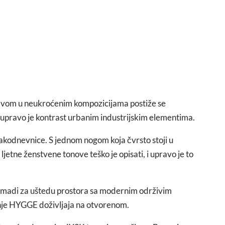
travom u neukroćenim kompozicijama postiže se
 upravo je kontrast urbanim industrijskim elementima.
akodnevnice. S jednom nogom koja čvrsto stoji u
ljetne ženstvene tonove teško je opisati, i upravo je to
omadi za uštedu prostora sa modernim održivim
anje HYGGE doživljaja na otvorenom.