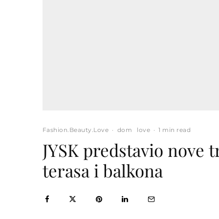
Fashion.Beauty.Love
·
dom
love
·
1 min read
JYSK predstavio nove t
terasa i balkona