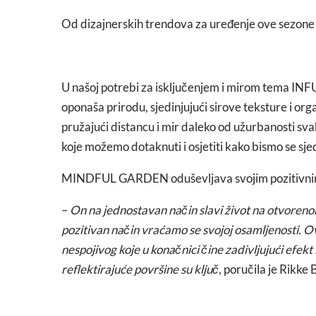
Od dizajnerskih trendova za uređenje ove sez
U našoj potrebi za isključenjem i mirom tema INF
oponaša prirodu, sjedinjujući sirove teksture i org
pružajući distancu i mir daleko od užurbanosti s
koje možemo dotaknuti i osjetiti kako bismo se sjedi
MINDFUL GARDEN oduševljava svojim pozitivnim
–
On na jednostavan način slavi život na otvorenom
pozitivan način vraćamo se svojoj osamljenosti. Ov
nespojivog koje u konačnici čine zadivljujući efekt 
reflektirajuće površine su ključ,
poručila je Rikke 