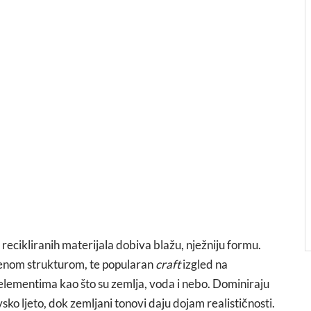
 recikliranih materijala dobiva blažu, nježniju formu.
ženom strukturom, te popularan
craft
izgled na
 elementima kao što su zemlja, voda i nebo. Dominiraju
sko ljeto, dok zemljani tonovi daju dojam realističnosti.