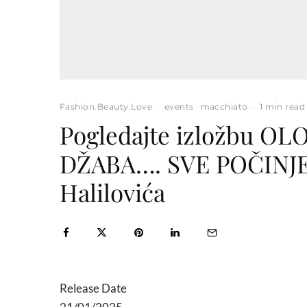
Fashion.Beauty.Love
·
events
macchiato
·
1 min read
Pogledajte izložbu OLO
DŽABA…. SVE POČINJE 
Halilovića
Release Date