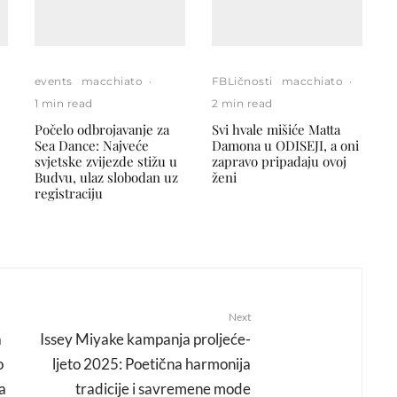
events
macchiato
·
FBLičnosti
macchiato
·
1 min read
2 min read
Počelo odbrojavanje za
Svi hvale mišiće Matta
Sea Dance: Najveće
Damona u ODISEJI, a oni
svjetske zvijezde stižu u
zapravo pripadaju ovoj
Budvu, ulaz slobodan uz
ženi
registraciju
Next
a
Issey Miyake kampanja proljeće-
o
ljeto 2025: Poetična harmonija
a
tradicije i savremene mode