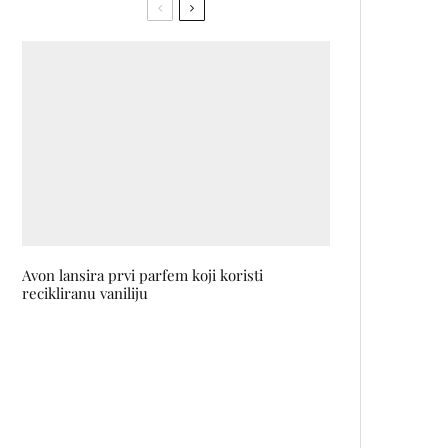
Avon lansira prvi parfem koji koristi
recikliranu vaniliju
Esma Numanović objavila spot za
duet sa Damirom Imamovićem
Givenchy L’Interdit Édition