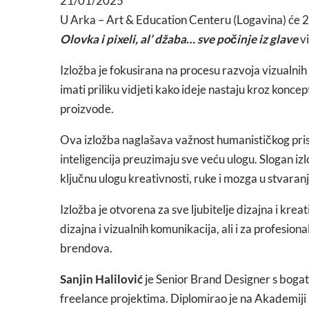
21/01/2025
U Arka – Art & Education Centeru (Logavina) će 28
Olovka i pixeli, al’ džaba… sve počinje iz glave
v
Izložba je fokusirana na procesu razvoja vizualnih 
imati priliku vidjeti kako ideje nastaju kroz konce
proizvode.
Ova izložba naglašava važnost humanističkog pris
inteligencija preuzimaju sve veću ulogu. Slogan iz
ključnu ulogu kreativnosti, ruke i mozga u stvaranj
Izložba je otvorena za sve ljubitelje dizajna i kre
dizajna i vizualnih komunikacija, ali i za profesion
brendova.
Sanjin Halilović
je Senior Brand Designer s bogati
freelance projektima. Diplomirao je na Akademiji l