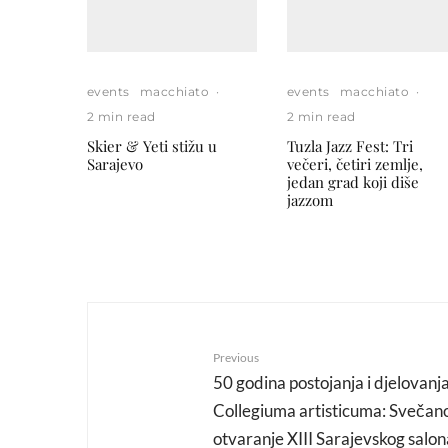
events
macchiato
·
events
macchiato
·
2 min read
2 min read
Skier & Yeti stižu u
Tuzla Jazz Fest: Tri
Sarajevo
večeri, četiri zemlje,
jedan grad koji diše
jazzom
Previous
50 godina postojanja i djelovanj
Collegiuma artisticuma: Svečan
otvaranje XIII Sarajevskog salon