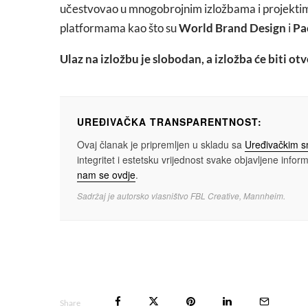
učestvovao u mnogobrojnim izložbama i projektima
platformama kao što su
World Brand Design
i
Pa
Ulaz na izložbu je slobodan, a izložba će biti o
UREĐIVAČKA TRANSPARENTNOST:
Ovaj članak je pripremljen u skladu sa
Uređivačkim 
integritet i estetsku vrijednost svake objavljene informa
nam se ovdje
.
Sadržaj je autorsko vlasništvo FBL Creative, Mannheim.
Share