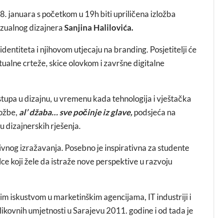
. januara s početkom u 19h biti upriličena izložba
izualnog dizajnera
Sanjina Halilovića.
identiteta i njihovom utjecaju na branding. Posjetitelji će
ptualne crteže, skice olovkom i završne digitalne
tupa u dizajnu, u vremenu kada tehnologija i vještačka
ložbe,
al’ džaba… sve počinje iz glave,
podsjeća na
u dizajnerskih rješenja.
ativnog izražavanja. Posebno je inspirativna za studente
alce koji žele da istraže nove perspektive u razvoju
m iskustvom u marketinškim agencijama, IT industriji i
ikovnih umjetnosti u Sarajevu 2011. godine i od tada je