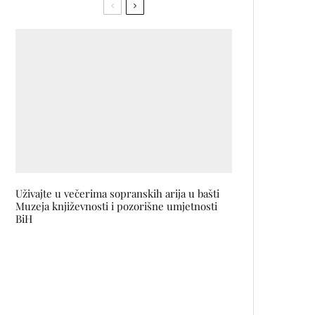
Uživajte u večerima sopranskih arija u bašti
Muzeja književnosti i pozorišne umjetnosti
BiH
Narciso Rodriguez For Her
EDPI: Nova dimenzija
ženstvenosti