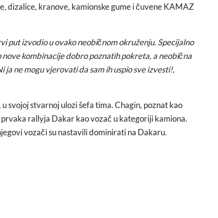
alate, dizalice, kranove, kamionske gume i čuvene KAMAZ
i put izvodio u ovako neobičnom okruženju. Specijalno
no nove kombinacije dobro poznatih pokreta, a neobična
 Ni ja ne mogu vjerovati da sam ih uspio sve izvesti!,
 u svojoj stvarnoj ulozi šefa tima. Chagin, poznat kao
 prvaka rallyja Dakar kao vozač u kategoriji kamiona.
egovi vozači su nastavili dominirati na Dakaru.