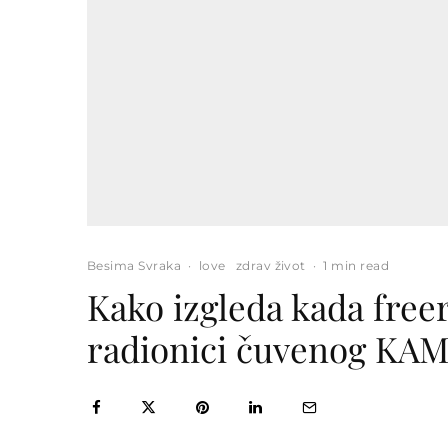
Besima Svraka
·
love
zdrav život
·
1 min read
Kako izgleda kada free
radionici čuvenog KA