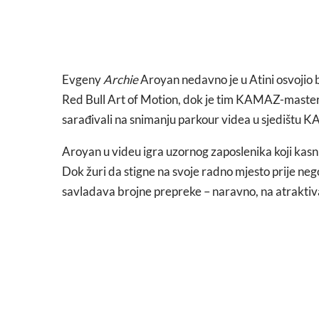
Evgeny
Archie
Aroyan nedavno je u Atini osvojio
Red Bull Art of Motion, dok je tim KAMAZ-master 
sarađivali na snimanju parkour videa u sjedištu
Aroyan u videu igra uzornog zaposlenika koji ka
Dok žuri da stigne na svoje radno mjesto prije nego
savladava brojne prepreke – naravno, na atraktiv