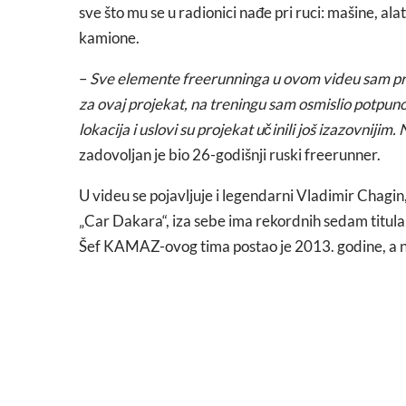
sve što mu se u radionici nađe pri ruci: mašine, 
kamione.
–
Sve elemente freerunninga u ovom videu sam prv
za ovaj projekat, na treningu sam osmislio potpu
lokacija i uslovi su projekat učinili još izazovnijim.
zadovoljan je bio 26-godišnji ruski freerunner.
U videu se pojavljuje i legendarni Vladimir Chagin,
„Car Dakara“, iza sebe ima rekordnih sedam titula
Šef KAMAZ-ovog tima postao je 2013. godine, a nj