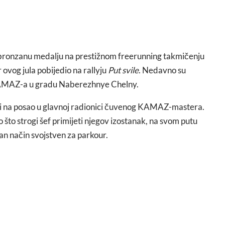
 bronzanu medalju na prestižnom freerunning takmičenju
ovog jula pobijedio na rallyju
Put svile
. Nedavno su
 KAMAZ-a u gradu Naberezhnye Chelny.
sni na posao u glavnoj radionici čuvenog KAMAZ-mastera.
 što strogi šef primijeti njegov izostanak, na svom putu
an način svojstven za parkour.