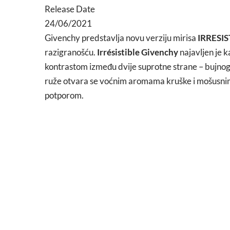
Release Date
24/06/2021
Givenchy predstavlja novu verziju mirisa
IRRESIS
razigranošću.
Irrésistible Givenchy
najavljen je k
kontrastom između dvije suprotne strane – bujnog a
ruže otvara se voćnim aromama kruške i mošusni
potporom.