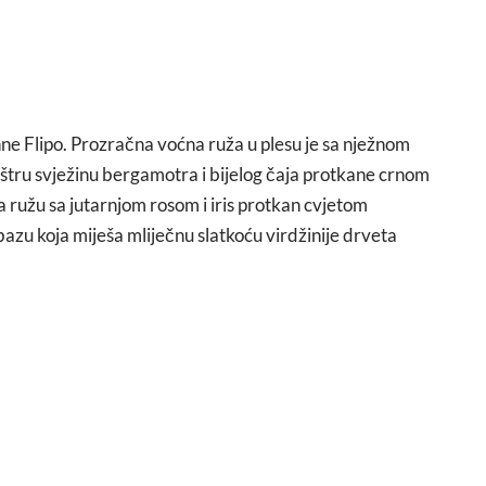
nne Flipo. Prozračna voćna ruža u plesu je sa nježnom
tru svježinu bergamotra i bijelog čaja protkane crnom
va ružu sa jutarnjom rosom i iris protkan cvjetom
azu koja miješa mliječnu slatkoću virdžinije drveta