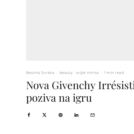
Besima Svraka
·
beauty
svijet mirisa
·
1 min read
Nova Givenchy Irrésisti
poziva na igru