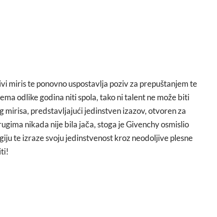
vi miris te ponovno uspostavlja poziv za prepuštanjem te
ma odlike godina niti spola, tako ni talent ne može biti
 mirisa, predstavljajući jedinstven izazov, otvoren za
rugima nikada nije bila jača, stoga je Givenchy osmislio
giju te izraze svoju jedinstvenost kroz neodoljive plesne
ti!