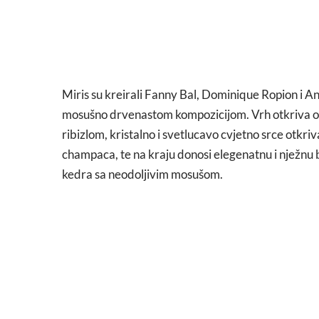
Miris su kreirali Fanny Bal, Dominique Ropion i A
mosušno drvenastom kompozicijom. Vrh otkriva oš
ribizlom, kristalno i svetlucavo cvjetno srce otkri
champaca, te na kraju donosi elegenatnu i nježnu b
kedra sa neodoljivim mosušom.