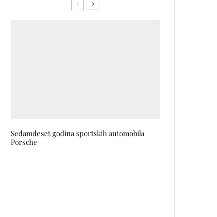
Sedamdeset godina sportskih automobila
Porsche
Anne Hathaway se vraća kao
Andy Sachs: Prve modne
kombinacije sa seta ĐAVO NOSI
PRADU 2
BEYONCE očarala svijet u