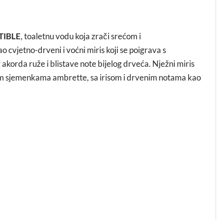
TIBLE
, toaletnu vodu koja zrači srećom i
ao cvjetno-drveni i voćni miris koji se poigrava s
korda ruže i blistave note bijelog drveća. Nježni miris
m sjemenkama ambrette, sa irisom i drvenim notama kao