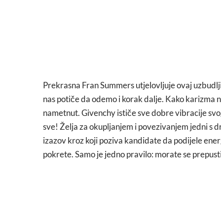
Prekrasna Fran Summers utjelovljuje ovaj uzbudlji
nas potiče da odemo i korak dalje. Kako karizma ne
nametnut. Givenchy ističe sve dobre vibracije svog
sve! Želja za okupljanjem i povezivanjem jedni s d
izazov kroz koji poziva kandidate da podijele ener
pokrete. Samo je jedno pravilo: morate se prepusti