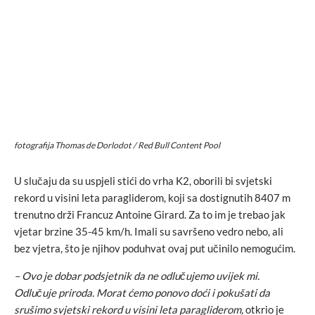
fotografija Thomas de Dorlodot / Red Bull Content Pool
U slučaju da su uspjeli stići do vrha K2, oborili bi svjetski
rekord u visini leta paragliderom, koji sa dostignutih 8407 m
trenutno drži Francuz Antoine Girard. Za to im je trebao jak
vjetar brzine 35-45 km/h. Imali su savršeno vedro nebo, ali
bez vjetra, što je njihov poduhvat ovaj put učinilo nemogućim.
– Ovo je dobar podsjetnik da ne odlučujemo uvijek mi.
Odlučuje priroda. Morat ćemo ponovo doći i pokušati da
srušimo svjetski rekord u visini leta paragliderom,
otkrio je