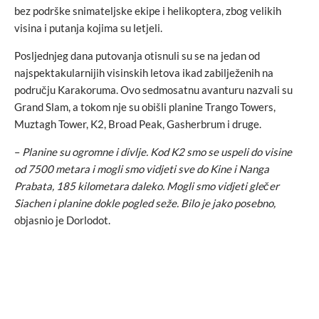
bez podrške snimateljske ekipe i helikoptera, zbog velikih
visina i putanja kojima su letjeli.
Posljednjeg dana putovanja otisnuli su se na jedan od
najspektakularnijih visinskih letova ikad zabilježenih na
području Karakoruma. Ovo sedmosatnu avanturu nazvali su
Grand Slam, a tokom nje su obišli planine Trango Towers,
Muztagh Tower, K2, Broad Peak, Gasherbrum i druge.
–
Planine su ogromne i divlje. Kod K2 smo se uspeli do visine
od 7500 metara i mogli smo vidjeti sve do Kine i Nanga
Prabata, 185 kilometara daleko. Mogli smo vidjeti glečer
Siachen i planine dokle pogled seže. Bilo je jako posebno,
objasnio je Dorlodot.