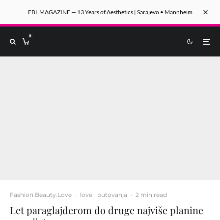
FBL MAGAZINE — 13 Years of Aesthetics | Sarajevo • Mannheim
0
Fashion.Beauty.Love
·
love
putovanja
·
2 min read
Let paraglajderom do druge najviše planine