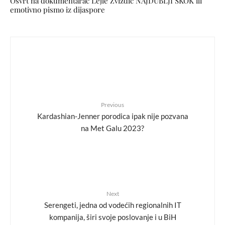
Osvrt na dokumentarac Lejle Zvizdić NAJDUBLJI SKOK ili
emotivno pismo iz dijaspore
Previous
Kardashian-Jenner porodica ipak nije pozvana
na Met Galu 2023?
Next
Serengeti, jedna od vodećih regionalnih IT
kompanija, širi svoje poslovanje i u BiH