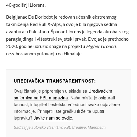
40-godišnji Llorens.
Belgijanac De Dorlodot je redovan učesnik ekstremnog
takmičenja Red Bull X-Alps, a ovo je bila njegova sedma
avantura u Pakistanu. Španac Llorens je legenda akrobatskog
paraglajdinga i višestruki svjetski prvak. Dvojac je prethodno
2020. godine udružio snage na projektu
Higher Ground
,
nezaboravnom putovanju na Himalaje.
UREĐIVAČKA TRANSPARENTNOST:
Ovaj članak je pripremljen u skladu sa
Uređivačkim
smjernicama FBL magazina
. Naša misija je osigurati
tačnost, integritet i estetsku vrijednost svake objavljene
informacije. Primijetili ste grešku ili želite uputiti
ispravku?
Javite nam se ovdje
.
Sadržaj je autorsko vlasništvo FBL Creative, Mannheim.