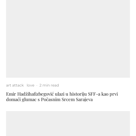
art attack
love
·
2 min read
Emir Hadžihafizbegović ulazi u historiju SFF-a kao prvi
domaći glumac s Počasnim Srcem Sarajeva