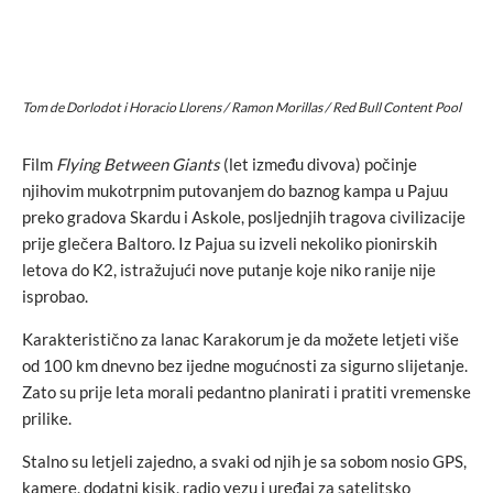
Tom de Dorlodot i Horacio Llorens / Ramon Morillas / Red Bull Content Pool
Film
Flying Between Giants
(let između divova) počinje
njihovim mukotrpnim putovanjem do baznog kampa u Pajuu
preko gradova Skardu i Askole, posljednjih tragova civilizacije
prije glečera Baltoro. Iz Pajua su izveli nekoliko pionirskih
letova do K2, istražujući nove putanje koje niko ranije nije
isprobao.
Karakteristično za lanac Karakorum je da možete letjeti više
od 100 km dnevno bez ijedne mogućnosti za sigurno slijetanje.
Zato su prije leta morali pedantno planirati i pratiti vremenske
prilike.
Stalno su letjeli zajedno, a svaki od njih je sa sobom nosio GPS,
kamere, dodatni kisik, radio vezu i uređaj za satelitsko