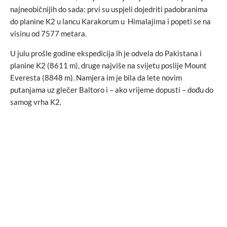
najneobičnijih do sada: prvi su uspjeli dojedriti padobranima
do planine K2 u lancu Karakorum u Himalajima i popeti se na
visinu od 7577 metara.
U julu prošle godine ekspedicija ih je odvela do Pakistana i
planine K2 (8611 m), druge najviše na svijetu poslije Mount
Everesta (8848 m). Namjera im je bila da lete novim
putanjama uz glečer Baltoro i – ako vrijeme dopusti – dođu do
samog vrha K2.