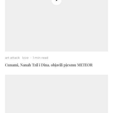
art attack
love
·
1 min read
Cunami, Nanah Tzil i Dina. objavili pjesmu METEOR