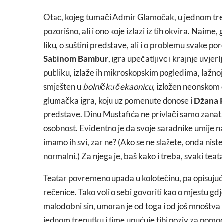
Otac, kojeg tumači Admir Glamočak, u jednom tren
pozorišno, ali i ono koje izlazi iz tih okvira. Naime,
liku, o suštini predstave, ali i o problemu svake p
Sabinom Bambur
, igra upečatljivo i krajnje uvjer
publiku, izlaže ih mikroskopskim pogledima, lažnoj 
smješten u
bolničku čekaonicu,
izložen neonskom os
glumačka igra, koju uz pomenute donose i
Džana 
predstave. Dinu Mustafića ne privlači samo zanat
osobnost. Evidentno je da svoje saradnike umije nag
imamo ih svi, zar ne? (Ako se ne slažete, onda niste 
normalni.) Za njega je, baš kako i treba, svaki tea
Teatar povremeno upada u kolotečinu, pa opisujući
rečenice. Tako voli o sebi govoriti kao o mjestu gd
malodobni sin, umoran je od toga i od još mnoštva 
jednom trenutku i time upućuje tihi poziv za pomoć,