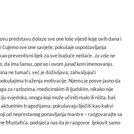
ovu predstavu dolaze sve one loše vijesti koje ovih dana i
i čujemo sve one savjete, pokušaje uspostavljanja
kao preventivni lijek za sve buduće nedaće.
Ja više ne
 se, da ima šansu, opirao i ovom
junačkom
imenovanju.
ina ne tumači, već je doživljava; zahvaljujući
pokušajima traženja motivacije. Njemu je posve jasno da
aga za razlozima, medicinskim ili ljudskim, nikako nije
iju svjedoka, onoga koji može učiniti malo ili ništa, baš
ni aktuelnim tragedijama, pokušavaju liječiti kao kakvi
stoji od neprestanog ponavljanja mantre – razgovarajte sa
ne Mustafića, podsjeća nas da je razgovor ljekovit samo