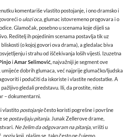
utku komentariše vlastito postojanje, i ono dramsko i
 govoreći o
ulozi oca
, glumac istovremeno progovara i o
orodice. Glamočak, posebno u scenama koje dijeli sa
ljivo. Reditelj ih pojedinim scenama postavlja tik uz
bliskosti (o kojoj govori ova drama), a gledalac biva
vjetljenju i strahu od iščekivanja loših vijesti. Izuzetna
Pinjo
i
Amar Selimović,
najvažniji je segment ove
, umijeće dobrih glumaca, već najprije glumačko/ljudska
ovoriti i podučiti da iskoriste i vlastite nedostatke. A
pažljivo gledali predstavu. Ili, da prostite, niste
tar – dokumentarni.
 vlastito
postojanje
često koristi pogrešne i površne
je se
postavljaju pitanja
. Junak Zellerove drame,
stvari.
Ne želim da odgovaram na pitanja
, vrišti u
 poziv koji, plašim se, tako često ne čujemo.