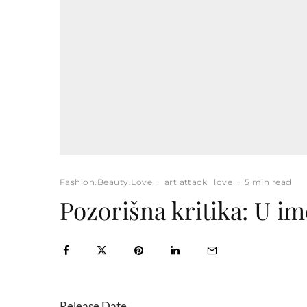
Fashion.Beauty.Love
·
art attack
love
·
5 min read
Pozorišna kritika: U i
Release Date