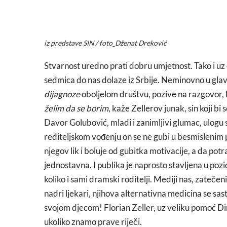
iz predstave SIN / foto_Dženat Dreković
Stvarnost uredno prati dobru umjetnost. Tako i uz 
sedmica do nas dolaze iz Srbije. Neminovno u glav
dijagnoze
oboljelom društvu, pozive na razgovor, 
želim da se borim
, kaže Zellerov junak, sin koji bi
Davor Golubović, mladi i zanimljivi glumac, ulogu s
rediteljskom vođenju on se ne gubi u besmislenim 
njegov lik i boluje od gubitka motivacije, a da potr
jednostavna. I publika je naprosto stavljena u pozic
koliko i sami dramski roditelji. Mediji nas, zateče
nadri ljekari, njihova alternativna medicina se sa
svojom djecom! Florian Zeller, uz veliku pomoć Di
ukoliko znamo prave riječi.