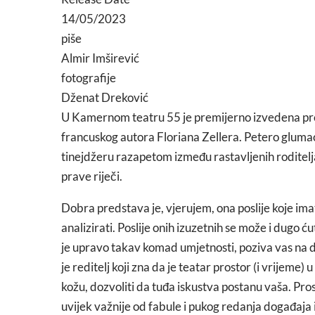
14/05/2023
piše
Almir Imširević
fotografije
Dženat Dreković
U Kamernom teatru 55 je premijerno izvedena p
francuskog autora Floriana Zellera. Petero glumac
tinejdžeru razapetom između rastavljenih roditelja
prave riječi.
Dobra predstava je, vjerujem, ona poslije koje imat
analizirati. Poslije onih izuzetnih se može i dugo ć
je upravo takav komad umjetnosti, poziva vas na dug
je reditelj koji zna da je teatar prostor (i vrijeme) 
kožu, dozvoliti da tuđa iskustva postanu vaša. Pros
uvijek važnije od fabule i pukog redanja događaja i