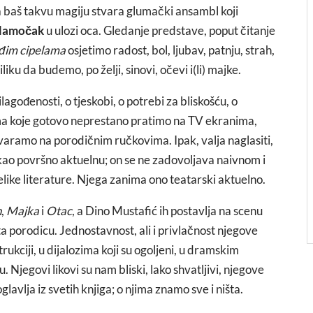
 a baš takvu magiju stvara glumački ansambl koji
lamočak
u ulozi oca. Gledanje predstave, poput čitanje
uđim cipelama
osjetimo radost, bol, ljubav, patnju, strah,
u da budemo, po želji, sinovi, očevi i(li) majke.
ilagođenosti, o tjeskobi, o potrebi za bliskošću, o
 koje gotovo neprestano pratimo na TV ekranima,
ovaramo na porodičnim ručkovima. Ipak, valja naglasiti,
kao površno aktuelnu; on se ne zadovoljava naivnom i
ike literature. Njega zanima ono teatarski aktuelno.
n
,
Majka
i
Otac
, a Dino Mustafić ih postavlja na scenu
a porodicu. Jednostavnost, ali i privlačnost njegove
kciji, u dijalozima koji su ogoljeni, u dramskim
 Njegovi likovi su nam bliski, lako shvatljivi, njegove
lavlja iz svetih knjiga; o njima znamo sve i ništa.