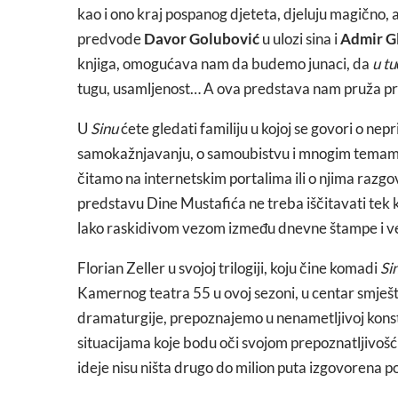
kao i ono kraj pospanog djeteta, djeluju magično,
predvode
Davor Golubović
u ulozi sina i
Admir G
knjiga, omogućava nam da budemo junaci, da
u t
tugu, usamljenost… A ova predstava nam pruža prilik
U
Sinu
ćete gledati familiju u kojoj se govori o nepr
samokažnjavanju, o samoubistvu i mnogim temama
čitamo na internetskim portalima ili o njima razg
predstavu Dine Mustafića ne treba iščitavati tek 
lako raskidivom vezom između dnevne štampe i vel
Florian Zeller u svojoj trilogiji, koju čine komadi
Si
Kamernog teatra 55 u ovoj sezoni, u centar smješt
dramaturgije, prepoznajemo u nenametljivoj konstru
situacijama koje bodu oči svojom prepoznatljivošću.
ideje nisu ništa drugo do milion puta izgovorena pog