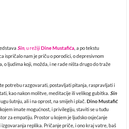
redstava
Sin
, u režiji
Dine Mustafića
, a po tekstu
a ispričalo nam je priču o porodici, o depresivnom
, o ljudima koji, možda, i ne rade ništa drugo do traže
e potrebu razgovarati, postavljati pitanja, raspravljati i
utati, kao nakon molitve, meditacije ili velikog gubitka.
Sin
u šutnju, ali i na oprost, na smijeh i plač.
Dino Mustafić
u kojem imate mogućnost, i privilegiju, staviti se u tuđu
tor za empatiju. Prostor u kojem je ljudsko osjećanje
 izgovaranja replika. Pričanje priče, i ono kraj vatre, baš