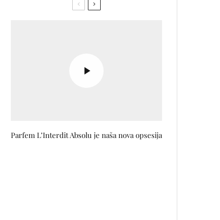
Parfem L’Interdit Absolu je naša nova opsesija
Queens Of The Stone Age 22. i
23. jula na zagrebačkom stadionu
Šalata
Nova modna priča Jasne
Hadžimehmedović- Bekrić za sve