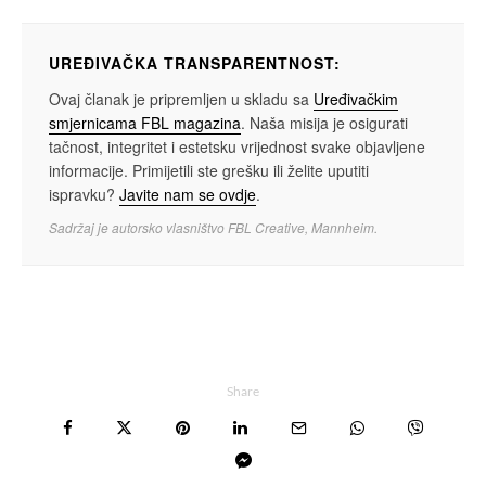
UREĐIVAČKA TRANSPARENTNOST:
Ovaj članak je pripremljen u skladu sa
Uređivačkim
smjernicama FBL magazina
. Naša misija je osigurati
tačnost, integritet i estetsku vrijednost svake objavljene
informacije. Primijetili ste grešku ili želite uputiti
ispravku?
Javite nam se ovdje
.
Sadržaj je autorsko vlasništvo FBL Creative, Mannheim.
Share