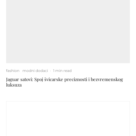
fashion
modni dodaci
·
1 min read
Jaguar satovi: Spoj švicarske preciznosti i bezvremenskog
luksuza