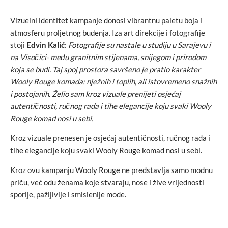
Vizuelni identitet kampanje donosi vibrantnu paletu boja i
atmosferu proljetnog buđenja. Iza art direkcije i fotografije
stoji
Edvin Kalić
:
Fotografije su nastale u studiju u Sarajevu i
na Visočici- među granitnim stijenama, snijegom i prirodom
koja se budi. Taj spoj prostora savršeno je pratio karakter
Wooly Rouge komada: nježnih i toplih, ali istovremeno snažnih
i postojanih. Želio sam kroz vizuale prenijeti osjećaj
autentičnosti, ručnog rada i tihe elegancije koju svaki Wooly
Rouge komad nosi u sebi.
Kroz vizuale prenesen je osjećaj autentičnosti, ručnog rada i
tihe elegancije koju svaki Wooly Rouge komad nosi u sebi.
Kroz ovu kampanju Wooly Rouge ne predstavlja samo modnu
priču, već odu ženama koje stvaraju, nose i žive vrijednosti
sporije, pažljivije i smislenije mode.