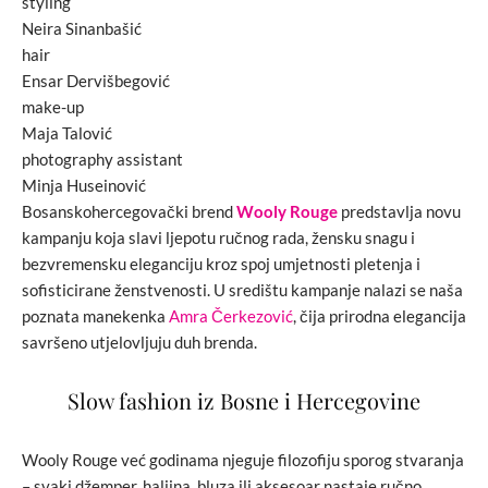
styling
Neira Sinanbašić
hair
Ensar Dervišbegović
make-up
Maja Talović
photography assistant
Minja Huseinović
Bosanskohercegovački brend
Wooly Rouge
predstavlja novu
kampanju koja slavi ljepotu ručnog rada, žensku snagu i
bezvremensku eleganciju kroz spoj umjetnosti pletenja i
sofisticirane ženstvenosti. U središtu kampanje nalazi se naša
poznata manekenka
Amra Čerkezović
, čija prirodna elegancija
savršeno utjelovljuju duh brenda.
Slow fashion iz Bosne i Hercegovine
Wooly Rouge već godinama njeguje filozofiju sporog stvaranja
– svaki džemper, haljina, bluza ili aksesoar nastaje ručno,