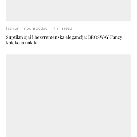
fashion
modni dodaci
·
1 min read
Suptilan sjaj i bezvremenska elegancija: BROSWAY Fancy
kolekcija nakita