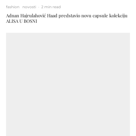
fashion
novosti
·
2 min read
Adnan Hajrulahović Haad predstavio novu capsule kolekciju
ALISA U BOSNI