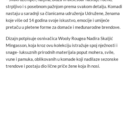
strpljivo i s posebnom pažnjom prema svakom detalju. Komadi
nastaju u saradnji sa članicama udruženja Udružene, ženama
koje više od 14 godina svoje iskustvo, emocije i umijeće
pretaču u pletene forme za domaće i međunarodne brendove.
Dizajn potpisuje osnivačica Wooly Rougea Nadira Skaljić
Mingasson, koja kroz ovu kolekciju istražuje spoj nježnosti i
snage- luksuznih prirodnih materijala poput mohera, svile,
vune i pamuka, oblikovanih u komade koji nadilaze sezonske
trendove i postaju dio lične priče žene koja ih nosi.