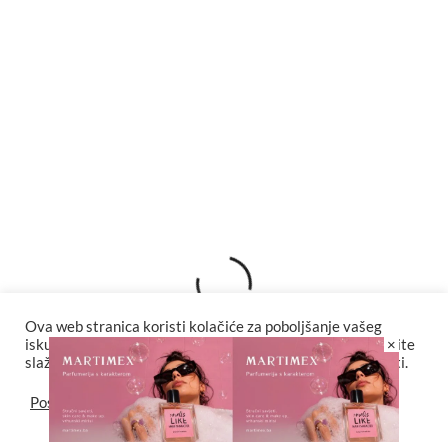
Novo izdanje talijanskog Voguea bez fotografija
Drvoredaktura: Bitni su ideja, par spretnih
ruku i hrabrost
Ova web stranica koristi kolačiće za poboljšanje vašeg
×
iskustva. Za potpunu funkcionalnost web stranice odaberite
slažem se sa postavkama kolačića i politikama privatnosti.
Postavke
Slažem se
#YouareFaBuLous
Fashion.Beauty.Love is a lifestyle magazine. It's a mix of beauty,