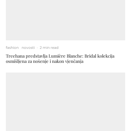
fashion
novosti
·
2 min read
Treehana predstavlja Lumière Blanche: Bridal kolekcija
osmišljena za nošenje i nakon vjenčanja