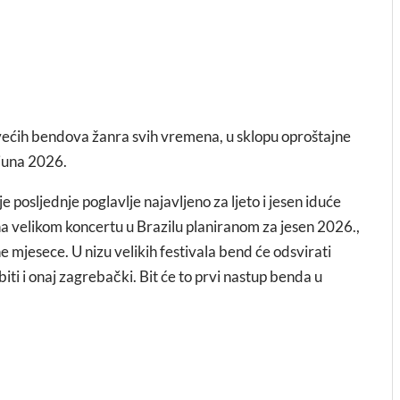
jvećih bendova žanra svih vremena, u sklopu oproštajne
 juna 2026.
 je posljednje poglavlje najavljeno za ljeto i jesen iduće
 na velikom koncertu u Brazilu planiranom za jesen 2026.,
ne mjesece. U nizu velikih festivala bend će odsvirati
ti i onaj zagrebački. Bit će to prvi nastup benda u