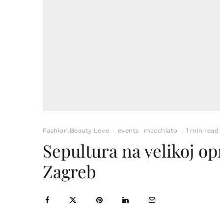
Fashion.Beauty.Love
·
events
macchiato
·
1 min read
Sepultura na velikoj opr
Zagreb