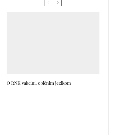
O RNK vakcini, običnim jezikom
Novo izdanje talijanskog Voguea
bez fotografija
Mad Head Games studio za
razvoj video igara otvara