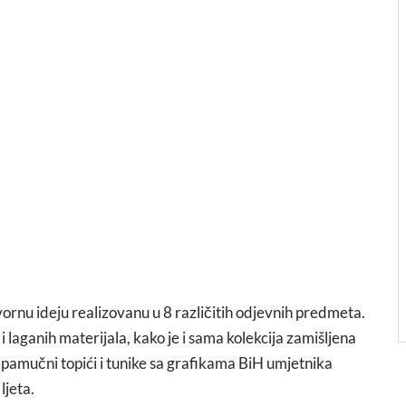
vornu ideju realizovanu u 8 različitih odjevnih predmeta.
i laganih materijala, kako je i sama kolekcija zamišljena
pamučni topići i tunike sa grafikama BiH umjetnika
ljeta.