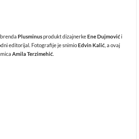
a brenda
Plusminus
produkt dizajnerke
Ene Dujmović
i
odni editorijal. Fotografije je snimio
Edvin Kalić
, a ovaj
lumica
Amila Terzimehić
.