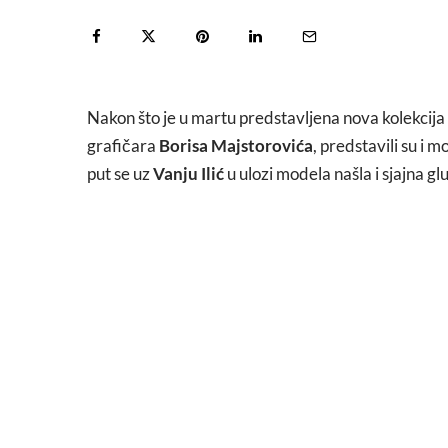
Nakon što je u martu predstavljena nova kolekcij
grafičara
Borisa Majstorovića
, predstavili su i m
put se uz
Vanju Ilić
u ulozi modela našla i sjajna g