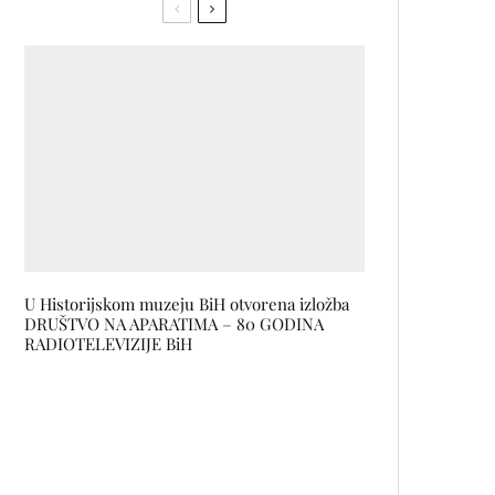
U Historijskom muzeju BiH otvorena izložba
DRUŠTVO NA APARATIMA – 80 GODINA
RADIOTELEVIZIJE BiH
Fulan Perez x FBL Music