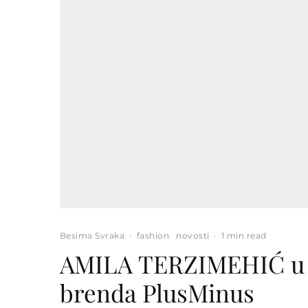
Besima Svraka
·
fashion
novosti
·
1 min read
AMILA TERZIMEHIĆ u 
brenda PlusMinus