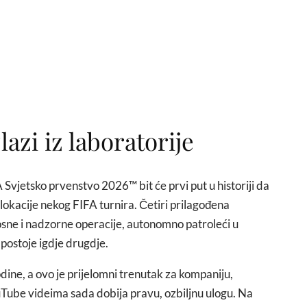
lazi iz laboratorije
 Svjetsko prvenstvo 2026™ bit će prvi put u historiji da
okacije nekog FIFA turnira. Četiri prilagođena
sne i nadzorne operacije, autonomno patroleći u
 postoje igdje drugdje.
ine, a ovo je prijelomni trenutak za kompaniju,
uTube videima sada dobija pravu, ozbiljnu ulogu. Na