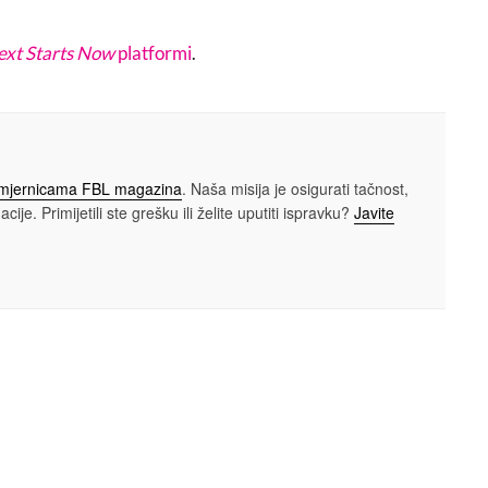
ext Starts Now
platformi
.
smjernicama FBL magazina
. Naša misija je osigurati tačnost,
cije. Primijetili ste grešku ili želite uputiti ispravku?
Javite