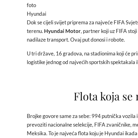
foto
Hyundai
Dok se cijeli svijet priprema za najveće FIFA Svjet
terenu.
Hyundai Motor
, partner koji uz FIFA sto
nadilaze transport. Ovaj put donosi i robote.
U tri države, 16 gradova, na stadionima koji će p
logistike jednog od najvećih sportskih spektakala 
Flota koja se
Brojke govore same za sebe: 994 putnička vozila i
prevoziti nacionalne selekcije, FIFA zvaničnike, 
Meksika. To je najveća flota koju je Hyundai ikada