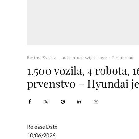
Besima Svraka
·
auto-moto svijet
love
·
2 min read
1.500 vozila, 4 robota, 
prvenstvo – Hyundai j
Release Date
10/06/2026