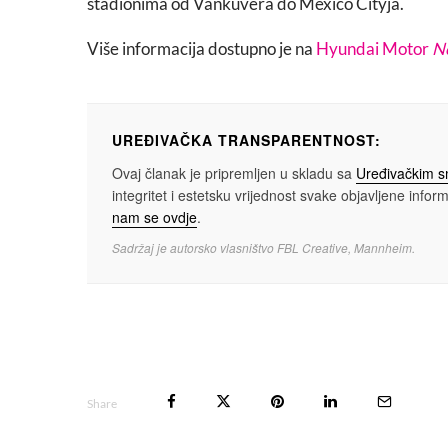
stadionima od Vankuvera do Mexico Cityja.
Više informacija dostupno je na
Hyundai Motor
N
UREĐIVAČKA TRANSPARENTNOST:
Ovaj članak je pripremljen u skladu sa
Uređivačkim 
integritet i estetsku vrijednost svake objavljene informa
nam se ovdje
.
Sadržaj je autorsko vlasništvo FBL Creative, Mannheim.
Share