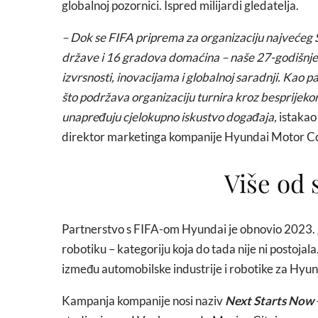
globalnoj pozornici. Ispred milijardi gledatelja.
– Dok se FIFA priprema za organizaciju najvećeg Sv
države i 16 gradova domaćina – naše 27-godišnj
izvrsnosti, inovacijama i globalnoj saradnji. Kao 
što podržava organizaciju turnira kroz besprijeko
unapređuju cjelokupno iskustvo događaja,
istakao
direktor marketinga kompanije Hyundai Motor 
Više od 
Partnerstvo s FIFA-om Hyundai je obnovio 2023. 
robotiku – kategoriju koja do tada nije ni postojala
između automobilske industrije i robotike za Hyund
Kampanja kompanije nosi naziv
Next Starts Now