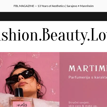
FBL MAGAZINE — 13 Years of Aesthetics | Sarajevo • Mannheim