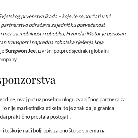
jetskog prvenstva ikada – koje će se održati u tri
e partnerstvo odražava zajedničku posvećenost
partner za mobilnost i robotiku, Hyundai Motor je ponosan
ran transport i napredna robotska rješenja koja
 je
Sungwon Jee
, izvršni potpredsjednik i globalni
Company
sponzorstva
godine, ovaj put uz posebnu ulogu zvaničnog partnera za
. To nije marketinška etiketa; to je znak da je granica
ai praktično prestala postojati.
– i teško je naći bolji opis za ono što se sprema na