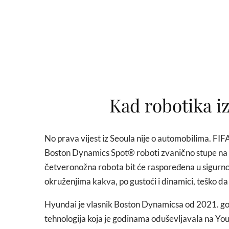
Kad robotika iz
No prava vijest iz Seoula nije o automobilima. FIFA
Boston Dynamics Spot® roboti zvanično stupe na l
četveronožna robota bit će raspoređena u sigurno
okruženjima kakva, po gustoći i dinamici, teško da
Hyundai je vlasnik Boston Dynamicsa od 2021. god
tehnologija koja je godinama oduševljavala na Yo