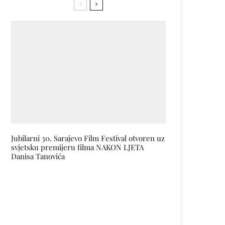
Jubilarni 30. Sarajevo Film Festival otvoren uz
svjetsku premijeru filma NAKON LJETA
Danisa Tanovića
Gradonačelnik Novog Sada potvrdio
održavanje EXIT festivala ovog ljeta!
L’ORÉAL PARIS otkrio
znanstvenu stranu njege na