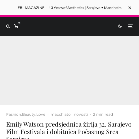
FBL MAGAZINE — 13 Years of Aesthetics | Sarajevo • Mannheim
0
Fashion.Beauty.Love
·
macchiato
novosti
·
2 min read
Emily Watson predsjednica žirija 32. Sarajevo
Film Festivala i dobitnica Počasnog Srca
Sarajeva