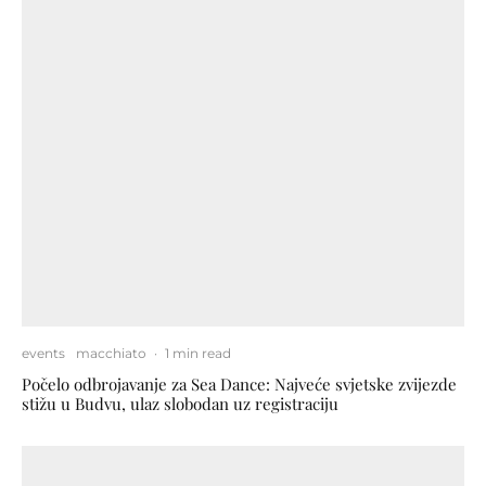
events
macchiato
·
1 min read
Počelo odbrojavanje za Sea Dance: Najveće svjetske zvijezde
stižu u Budvu, ulaz slobodan uz registraciju