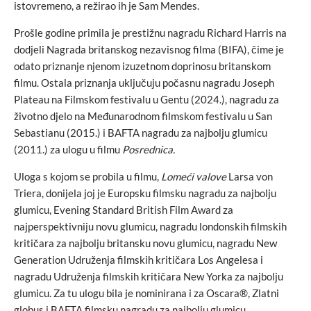
istovremeno, a režirao ih je Sam Mendes.
Prošle godine primila je prestižnu nagradu Richard Harris na
dodjeli Nagrada britanskog nezavisnog filma (BIFA), čime je
odato priznanje njenom izuzetnom doprinosu britanskom
filmu. Ostala priznanja uključuju počasnu nagradu Joseph
Plateau na Filmskom festivalu u Gentu (2024.), nagradu za
životno djelo na Međunarodnom filmskom festivalu u San
Sebastianu (2015.) i BAFTA nagradu za najbolju glumicu
(2011.) za ulogu u filmu
Posrednica.
Uloga s kojom se probila u filmu,
Lomeći valove
Larsa von
Triera, donijela joj je Europsku filmsku nagradu za najbolju
glumicu, Evening Standard British Film Award za
najperspektivniju novu glumicu, nagradu londonskih filmskih
kritičara za najbolju britansku novu glumicu, nagradu New
Generation Udruženja filmskih kritičara Los Angelesa i
nagradu Udruženja filmskih kritičara New Yorka za najbolju
glumicu. Za tu ulogu bila je nominirana i za Oscara®, Zlatni
globus i BAFTA filmsku nagradu za najbolju glumicu.