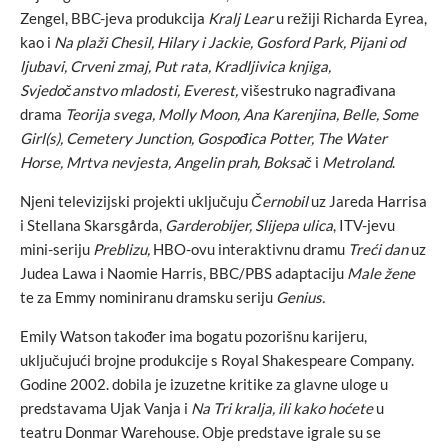
Zengel, BBC-jeva produkcija
Kralj Lear
u režiji Richarda Eyrea,
kao i
Na plaži Chesil, Hilary i Jackie, Gosford Park, Pijani od
ljubavi, Crveni zmaj, Put rata, Kradljivica knjiga,
Svjedočanstvo mladosti, Everest,
višestruko nagrađivana
drama
Teorija svega, Molly Moon, Ana Karenjina, Belle, Some
Girl(s), Cemetery Junction, Gospođica Potter, The Water
Horse, Mrtva nevjesta, Angelin prah, Boksač
i
Metroland
.
Njeni televizijski projekti uključuju
Černobil
uz Jareda Harrisa
i Stellana Skarsgårda,
Garderobijer, Slijepa ulica
, ITV-jevu
mini-seriju
Preblizu,
HBO-ovu interaktivnu dramu
Treći dan
uz
Judea Lawa i Naomie Harris, BBC/PBS adaptaciju
Male žene
te za Emmy nominiranu dramsku seriju
Genius.
Emily Watson također ima bogatu pozorišnu karijeru,
uključujući brojne produkcije s Royal Shakespeare Company.
Godine 2002. dobila je izuzetne kritike za glavne uloge u
predstavama Ujak Vanja i
Na Tri kralja, ili kako hoćete
u
teatru Donmar Warehouse. Obje predstave igrale su se