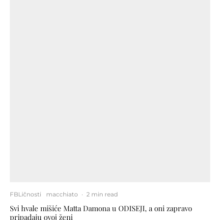
FBLičnosti
macchiato
·
2 min read
Svi hvale mišiće Matta Damona u ODISEJI, a oni zapravo
pripadaju ovoj ženi