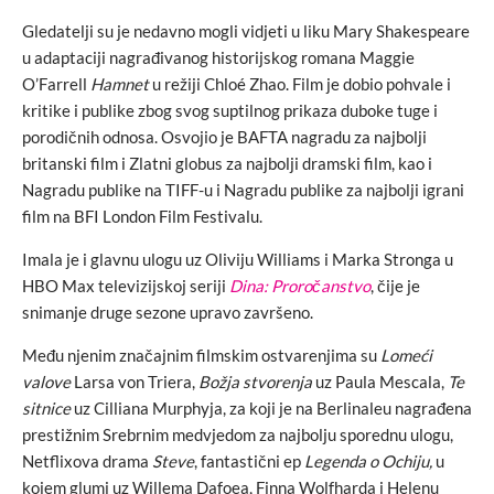
Gledatelji su je nedavno mogli vidjeti u liku Mary Shakespeare
u adaptaciji nagrađivanog historijskog romana Maggie
O’Farrell
Hamnet
u režiji Chloé Zhao. Film je dobio pohvale i
kritike i publike zbog svog suptilnog prikaza duboke tuge i
porodičnih odnosa. Osvojio je BAFTA nagradu za najbolji
britanski film i Zlatni globus za najbolji dramski film, kao i
Nagradu publike na TIFF-u i Nagradu publike za najbolji igrani
film na BFI London Film Festivalu.
Imala je i glavnu ulogu uz Oliviju Williams i Marka Stronga u
HBO Max televizijskoj seriji
Dina: Proročanstvo
, čije je
snimanje druge sezone upravo završeno.
Među njenim značajnim filmskim ostvarenjima su
Lomeći
valove
Larsa von Triera,
Božja stvorenja
uz Paula Mescala,
Te
sitnice
uz Cilliana Murphyja, za koji je na Berlinaleu nagrađena
prestižnim Srebrnim medvjedom za najbolju sporednu ulogu,
Netflixova drama
Steve
, fantastični ep
Legenda o Ochiju,
u
kojem glumi uz Willema Dafoea, Finna Wolfharda i Helenu