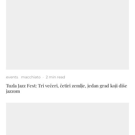
events
macchiato
·
2 min read
Tuzla Jazz Fest: Tri večeri, četiri zemlje, jedan grad koji diše
jazzom