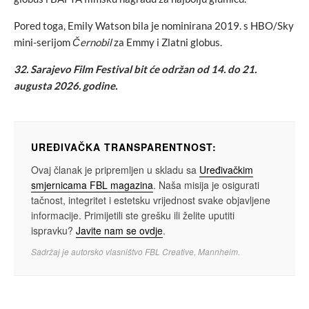
Pored toga, Emily Watson bila je nominirana 2019. s HBO/Sky
mini-serijom
Černobil
za Emmy i Zlatni globus.
32. Sarajevo Film Festival bit će održan od 14. do 21.
augusta 2026. godine.
UREĐIVAČKA TRANSPARENTNOST:
Ovaj članak je pripremljen u skladu sa
Uređivačkim
smjernicama FBL magazina
. Naša misija je osigurati
tačnost, integritet i estetsku vrijednost svake objavljene
informacije. Primijetili ste grešku ili želite uputiti
ispravku?
Javite nam se ovdje
.
Sadržaj je autorsko vlasništvo FBL Creative, Mannheim.