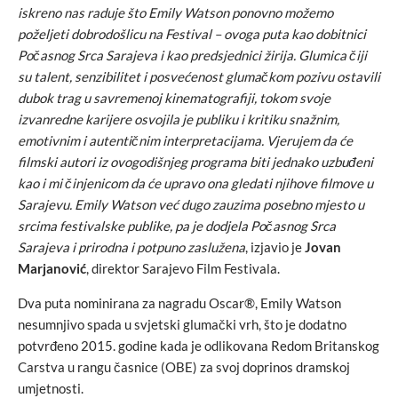
iskreno nas raduje što Emily Watson ponovno možemo
poželjeti dobrodošlicu na Festival – ovoga puta kao dobitnici
Počasnog Srca Sarajeva i kao predsjednici žirija. Glumica čiji
su talent, senzibilitet i posvećenost glumačkom pozivu ostavili
dubok trag u savremenoj kinematografiji, tokom svoje
izvanredne karijere osvojila je publiku i kritiku snažnim,
emotivnim i autentičnim interpretacijama. Vjerujem da će
filmski autori iz ovogodišnjeg programa biti jednako uzbuđeni
kao i mi činjenicom da će upravo ona gledati njihove filmove u
Sarajevu. Emily Watson već dugo zauzima posebno mjesto u
srcima festivalske publike, pa je dodjela Počasnog Srca
Sarajeva i prirodna i potpuno zaslužena
, izjavio je
Jovan
Marjanović
, direktor Sarajevo Film Festivala.
Dva puta nominirana za nagradu Oscar®, Emily Watson
nesumnjivo spada u svjetski glumački vrh, što je dodatno
potvrđeno 2015. godine kada je odlikovana Redom Britanskog
Carstva u rangu časnice (OBE) za svoj doprinos dramskoj
umjetnosti.