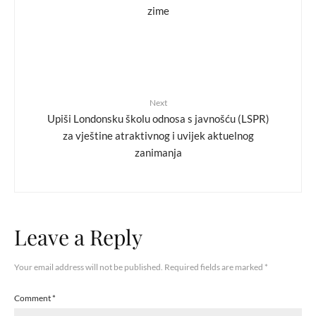
zime
Next
Upiši Londonsku školu odnosa s javnošću (LSPR)
za vještine atraktivnog i uvijek aktuelnog
zanimanja
Leave a Reply
Your email address will not be published.
Required fields are marked
*
Comment
*