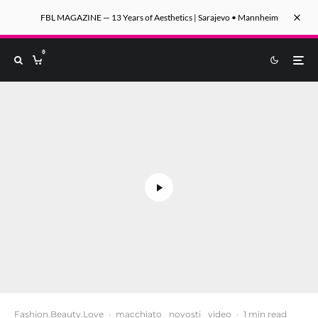
FBL MAGAZINE — 13 Years of Aesthetics | Sarajevo • Mannheim
0
Fashion.Beauty.Love
·
macchiato
novosti
video
·
1 min read