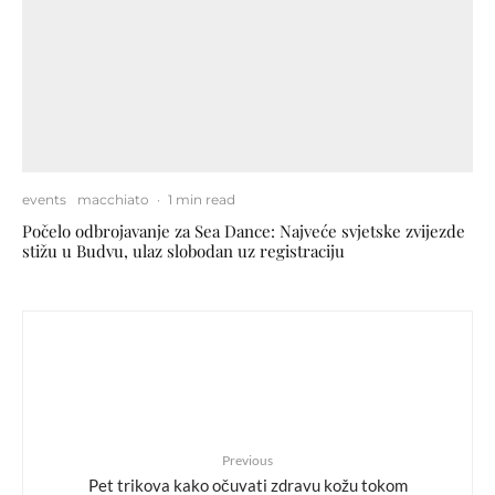
events
macchiato
·
1 min read
Počelo odbrojavanje za Sea Dance: Najveće svjetske zvijezde
stižu u Budvu, ulaz slobodan uz registraciju
Previous
Pet trikova kako očuvati zdravu kožu tokom