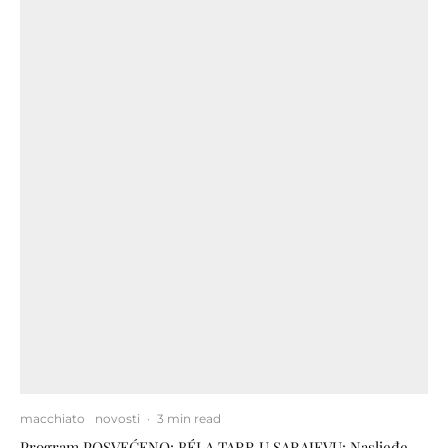
macchiato
novosti
·
3 min read
Program POSVEĆENO: BÉLA TARR U SARAJEVU: Nasljeđe