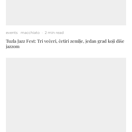
events
macchiato
·
2 min read
Tuzla Jazz Fest: Tri večeri, četiri zemlje, jedan grad koji diše
jazzom