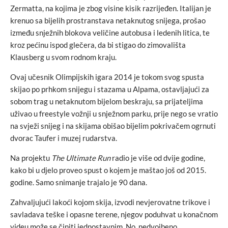
Zermatta, na kojima je zbog visine kisik razrijeđen. Italijan je
krenuo sa bijelih prostranstava netaknutog snijega, prošao
između snježnih blokova veličine autobusa i ledenih litica, te
kroz pećinu ispod glečera, da bi stigao do zimovališta
Klausberg u svom rodnom kraju.
Ovaj učesnik Olimpijskih igara 2014 je tokom svog spusta
skijao po prhkom snijegu i stazama u Alpama, ostavljajući za
sobom trag u netaknutom bijelom beskraju, sa prijateljima
uživao u freestyle vožnji u snježnom parku, prije nego se vratio
na svježi snijeg i na skijama obišao bijelim pokrivačem ogrnuti
dvorac Taufer i muzej rudarstva.
Na projektu
The Ultimate Run
radio je više od dvije godine,
kako bi u djelo proveo spust o kojem je maštao još od 2015.
godine. Samo snimanje trajalo je 90 dana.
Zahvaljujući lakoći kojom skija, izvodi nevjerovatne trikove i
savladava teške i opasne terene, njegov poduhvat u konačnom
videu može se činiti jednostavnim. No, nedvojbeno