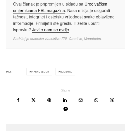
Ovaj članak je pripremljen u skladu sa
Uređivačkim
smjernicama FBL magazina
. Naša misija je osigurati
tačnost, integritet i estetsku vrijednost svake objavljene
informacije. Primijetili ste grešku ili želite uputiti
ispravku?
Javite nam se ovdje
.
Sadržaj je autorsko vlasništvo FBL Creative, Mannheim.
TAGS
MARKUSEDER
REDBULL
Share