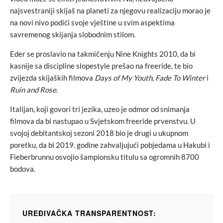
najsvestraniji skijaš na planeti za njegovu realizaciju morao je
na novi nivo podići svoje vještine u svim aspektima
savremenog skijanja slobodnim stilom.
Eder se proslavio na takmičenju Nine Knights 2010, da bi
kasnije sa discipline slopestyle prešao na freeride, te bio
zvijezda skijaških filmova
Days of My Youth
,
Fade To Winter
i
Ruin and Rose
.
Italijan, koji govori tri jezika, uzeo je odmor od snimanja
filmova da bi nastupao u Svjetskom freeride prvenstvu. U
svojoj debitantskoj sezoni 2018 bio je drugi u ukupnom
poretku, da bi 2019. godine zahvaljujući pobjedama u Hakubi i
Fieberbrunnu osvojio šampionsku titulu sa ogromnih 8700
bodova.
UREĐIVAČKA TRANSPARENTNOST: