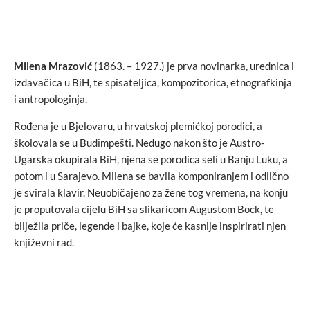
Milena Mrazović
(1863. – 1927.) je prva novinarka, urednica i
izdavačica u BiH, te spisateljica, kompozitorica, etnografkinja
i antropologinja.
Rođena je u Bjelovaru, u hrvatskoj plemićkoj porodici, a
školovala se u Budimpešti. Nedugo nakon što je Austro-
Ugarska okupirala BiH, njena se porodica seli u Banju Luku, a
potom i u Sarajevo. Milena se bavila komponiranjem i odlično
je svirala klavir. Neuobičajeno za žene tog vremena, na konju
je proputovala cijelu BiH sa slikaricom Augustom Bock, te
bilježila priče, legende i bajke, koje će kasnije inspirirati njen
književni rad.