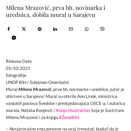
Milena Mrazović, prva bh. novinarka i
urednica, dobila mural u Sarajevu
Release Date
05/10/2021
fotografije
UNDP BiH / Sulejman Omerbašić
Mural
Milene Mrazović
, prve bh. novinarke i urednice, jučer je
otkriven u Sarajevu! Mural su otkrile Ann Linde, ministrica
vanjskih poslova Švedske i predsjedavajuća OSCE-a, i autorica
murala, Nataša Konjević /
Konjo Illustration
, koja je ilustrirala
Milenu Mrazović i za knjigu
#ŽeneBiH
.
–
Nevjerovatno smo ponosne na ovaj trenutak, budući da je