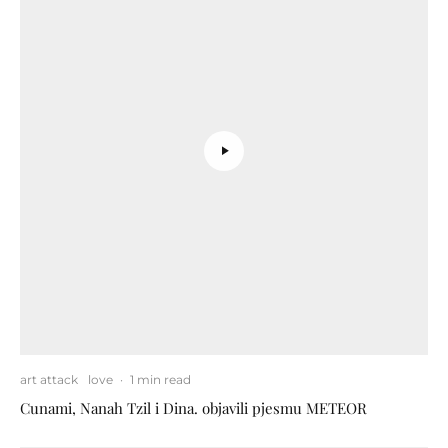
art attack
love
·
1 min read
Cunami, Nanah Tzil i Dina. objavili pjesmu METEOR