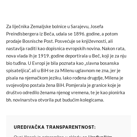
Za liječnika Zemaljske bolnice u Sarajevu, Josefa
Preindlsbergera iz Beča, udala se 1896. godine, a potom
prodaje Bosnische Post. Posvećuje se književnosti, ali
nastavlja raditi kao dopisnica evropskih novina. Nakon rata,
nova vlada ih je 1919. godine deportirala u Beč, koji je za nju
bio tuđina. U Evropi je bila poznata kao „slavna bosanska
spisateljica”, ali u BiH se za Milenu uglavnom ne zna, jer je
pisala na njemačkom jeziku. Iako rođena drugdje, Milena je
svojevoljno postala žena BiH. Pomjerala je granice koje je
društvo odredilo ženama njenog vremena, te je kao pionirka
bh. novinarstva otvorila put budućim kolegicama.
UREĐIVAČKA TRANSPARENTNOST: