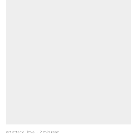
art attack
love
·
2 min read