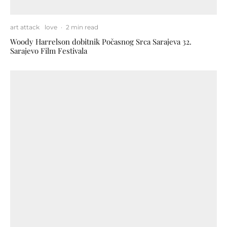
art attack
love
·
2 min read
Woody Harrelson dobitnik Počasnog Srca Sarajeva 32.
Sarajevo Film Festivala