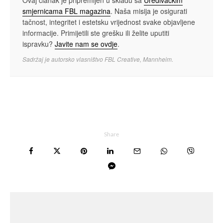
Ovaj članak je pripremljen u skladu sa
Uređivačkim
smjernicama FBL magazina
. Naša misija je osigurati
tačnost, integritet i estetsku vrijednost svake objavljene
informacije. Primijetili ste grešku ili želite uputiti
ispravku?
Javite nam se ovdje
.
Sadržaj je autorsko vlasništvo FBL Creative, Mannheim.
Share