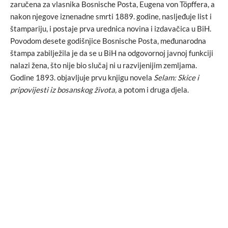
zaručena za vlasnika Bosnische Posta, Eugena von Töpffera, a
nakon njegove iznenadne smrti 1889. godine, nasljeđuje list i
štampariju, i postaje prva urednica novina i izdavačica u BiH.
Povodom desete godišnjice Bosnische Posta, međunarodna
štampa zabilježila je da se u BiH na odgovornoj javnoj funkciji
nalazi žena, što nije bio slučaj ni u razvijenijim zemljama.
Godine 1893. objavljuje prvu knjigu novela
Selam: Skice i
pripovijesti iz bosanskog života,
a potom i druga djela.