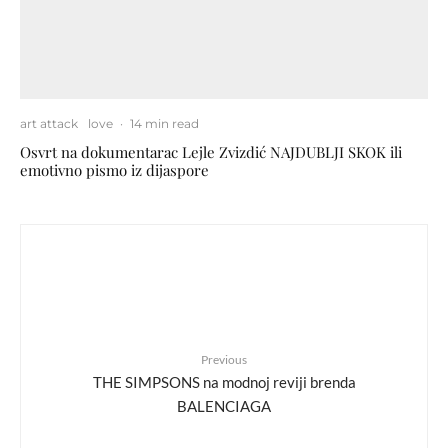
art attack
love
·
14 min read
Osvrt na dokumentarac Lejle Zvizdić NAJDUBLJI SKOK ili
emotivno pismo iz dijaspore
Previous
THE SIMPSONS na modnoj reviji brenda
BALENCIAGA