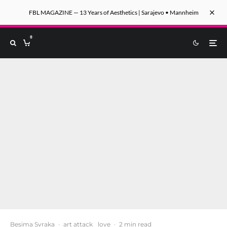
FBL MAGAZINE — 13 Years of Aesthetics | Sarajevo • Mannheim
0
Besima Svraka
·
art attack
love
·
2 min read