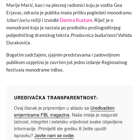
Marije Marić, kao i na plesnoj radionici koju je vodila Gea
Erjavac, odrasla je publika imala priliku pogledati monodramu
Izbori (se)
u režiji i izvedbi
Damira Kusture
. Riječ je o
monodrami koja je nastala po predlošku prošlogodišnjeg
pobjedničkog dramskog teksta
Prodavnica budućnosti
Vahida
Durakovića.
Bogatim sadržajem, sjajnim predstavama i zadovoljnom
publikom uspješno je završen još jedno izdanje Regionalnog
festivala monodrame inBox.
UREĐIVAČKA TRANSPARENTNOST:
Ovaj članak je pripremljen u skladu sa
Uređivačkim
smjernicama FBL magazina
. Naša misija je osigurati
tačnost, integritet i estetsku vrijednost svake objavljene
informacije. Primijetili ste grešku ili želite uputiti
ispravku?
Javite nam se ovdje
.