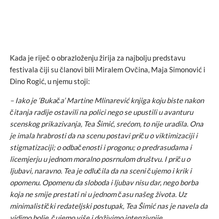
Kada je riječ o obrazloženju žirija za najbolju predstavu
festivala čiji su članovi bili Miralem Ovčina, Maja Simonović i
Dino Rogić, u njemu stoji:
– Iako je ‘Bukača’ Martine Mlinarević knjiga koju biste nakon
čitanja radije ostavili na polici nego se upustili u avanturu
scenskog prikazivanja, Tea Šimić, srećom, to nije uradila. Ona
je imala hrabrosti da na scenu postavi priču o viktimizaciji i
stigmatizaciji; o odbačenosti i progonu; o predrasudama i
licemjerju u jednom moralno posrnulom društvu. I priču o
ljubavi, naravno. Tea je odlučila da na sceni čujemo i krik i
opomenu. Opomenu da sloboda i ljubav nisu dar, nego borba
koja ne smije prestati ni u jednom času našeg života. Uz
minimalistički redateljski postupak, Tea Šimić nas je navela da
vidimo bolje, čujemo više i doživimo intenzivnije
.