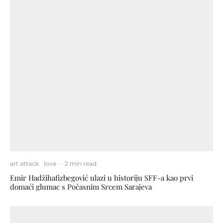
art attack
love
·
2 min read
Emir Hadžihafizbegović ulazi u historiju SFF-a kao prvi
domaći glumac s Počasnim Srcem Sarajeva