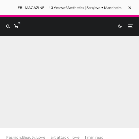
FBL MAGAZINE — 13 Years of Aesthetics | Sarajevo • Mannheim
0
Fashion.Beauty.Love
·
art attack
love
·
1 min read