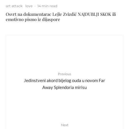
art attack
love
·
14 min read
Osvrt na dokumentarac Lejle Zvizdić NAJDUBLJI SKOK ili
emotivno pismo iz dijaspore
Previous
Jedinstveni akord bijelog ouda u novom Far
Away Splendoria mirisu
Next