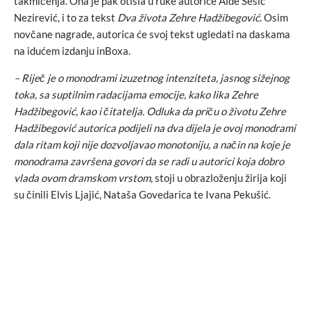
takmičenja. Ona je pak otišla u ruke autorice Aide Šešić
Nezirević, i to za tekst
Dva života Zehre Hadžibegović
. Osim
novčane nagrade, autorica će svoj tekst ugledati na daskama
na idućem izdanju inBoxa.
– Riječ je o monodrami izuzetnog intenziteta, jasnog sižejnog
toka, sa suptilnim radacijama emocije, kako lika Zehre
Hadžibegović, kao i čitatelja. Odluka da priču o životu Zehre
Hadžibegović autorica podijeli na dva dijela je ovoj monodrami
dala ritam koji nije dozvoljavao monotoniju, a način na koje je
monodrama završena govori da se radi u autorici koja dobro
vlada ovom dramskom vrstom
, stoji u obrazloženju žirija koji
su činili Elvis Ljajić, Nataša Govedarica te Ivana Pekušić.