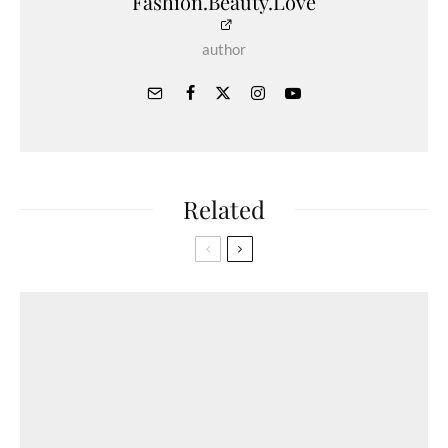
Fashion.Beauty.Love
author
Related