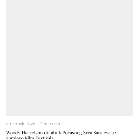
art attack
love
·
2 min read
Woody Harrelson dobitnik Počasnog Srca Sarajeva 32.
Sarajevo Film Festivala