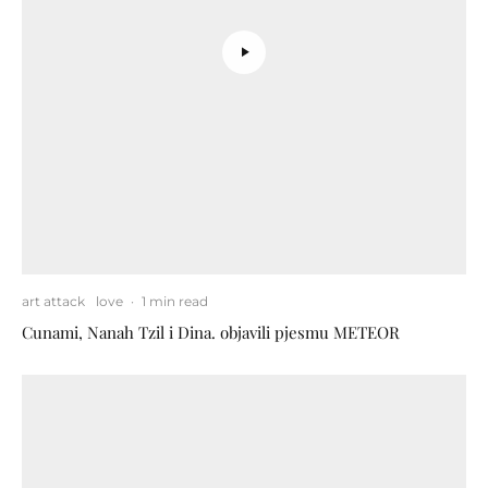
art attack
love
·
1 min read
Cunami, Nanah Tzil i Dina. objavili pjesmu METEOR