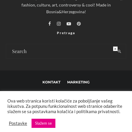
fashion, culture, art, controversy & cool! Made in
Bosnia&Herzegovina!
Pretraga
×
KONTAKT
MARKETING
USLOVI KORIŠTENJA I UREĐIVAČKE SMJERNICE
Ova web stranica koristi kolačiće za poboljšanje vašeg
IMPRESSUM
O NAMA
iskustva. Za potpunu funkcionalnost web stranice odaberite
slažem se sa postavkama kolačića i politikama privatnosti.
Copyright © 2013 - 2025 FBL creative. Sva prava zadržana. Developed by:
Postavke
Slažem se
XStreamThemes