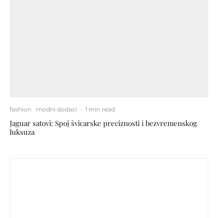
fashion
modni dodaci
·
1 min read
Jaguar satovi: Spoj švicarske preciznosti i bezvremenskog
luksuza