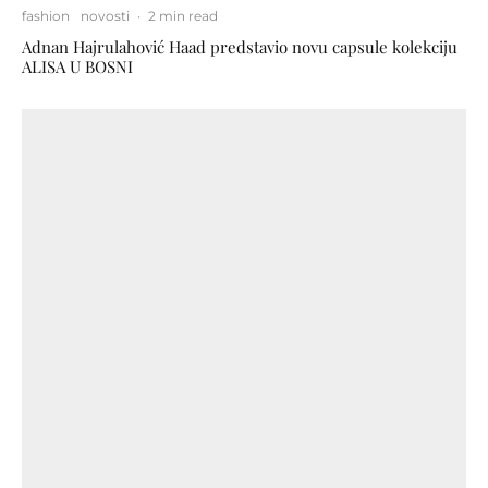
fashion
novosti
·
2 min read
Adnan Hajrulahović Haad predstavio novu capsule kolekciju
ALISA U BOSNI