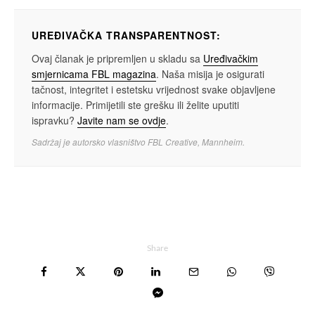
UREĐIVAČKA TRANSPARENTNOST:
Ovaj članak je pripremljen u skladu sa
Uređivačkim
smjernicama FBL magazina
. Naša misija je osigurati
tačnost, integritet i estetsku vrijednost svake objavljene
informacije. Primijetili ste grešku ili želite uputiti
ispravku?
Javite nam se ovdje
.
Sadržaj je autorsko vlasništvo FBL Creative, Mannheim.
Share