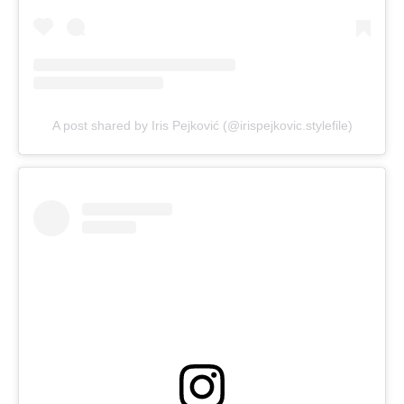
A post shared by Iris Pejković (@irispejkovic.stylefile)