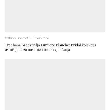
fashion
novosti
·
2 min read
Treehana predstavlja Lumière Blanche: Bridal kolekcija
osmišljena za nošenje i nakon vjenčanja