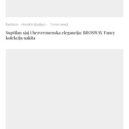
fashion
modni dodaci
·
1 min read
Suptilan sjaj i bezvremenska elegancija: BROSWAY Fancy
kolekcija nakita