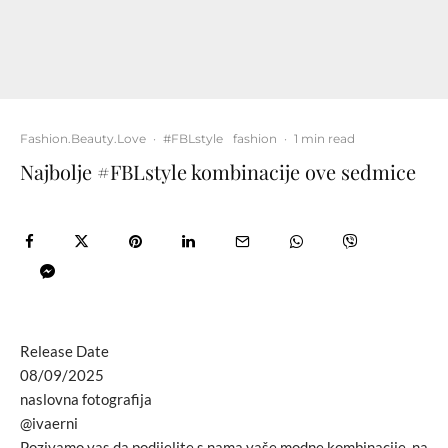
Fashion.Beauty.Love
·
#FBLstyle
fashion
·
1 min read
Najbolje #FBLstyle kombinacije ove sedmice
Release Date
08/09/2025
naslovna fotografija
@ivaerni
Pozivamo vas da podijelite s nama vaše modne kombinacije, na