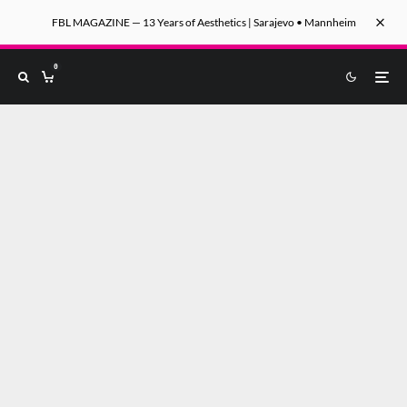
FBL MAGAZINE — 13 Years of Aesthetics | Sarajevo • Mannheim
0