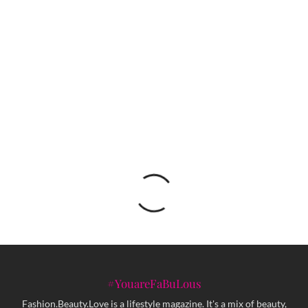
Počeo prvi WomEmpower festival u Mostaru
Nova sezona TV kviza ZNZKVI kreće 14.
novembra: Petkom navečer na FTV-u
#YouareFaBuLous
Fashion.Beauty.Love is a lifestyle magazine. It's a mix of beauty,